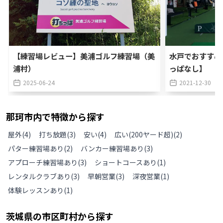
【練習場レビュー】美浦ゴルフ練習場（美
水戸でおすすめ
浦村）
っぱなし】
2025-06-24
2021-12-30
那珂市
内で特徴から探す
屋外
(
4
)
打ち放題
(
3
)
安い
(
4
)
広い(200ヤード超)
(
2
)
パター練習場あり
(
2
)
バンカー練習場あり
(
3
)
アプローチ練習場あり
(
3
)
ショートコースあり
(
1
)
レンタルクラブあり
(
3
)
早朝営業
(
3
)
深夜営業
(
1
)
体験レッスンあり
(
1
)
茨城県
の
市区町村から探す