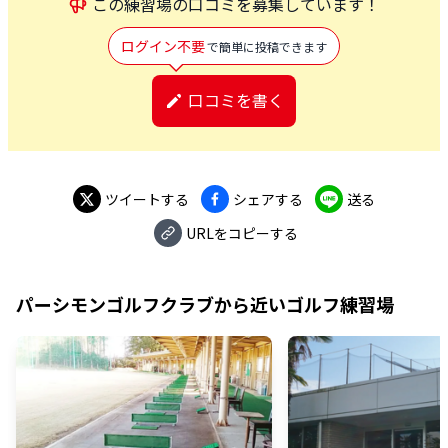
この
練習場
の口コミを募集しています！
ログイン不要
で簡単に投稿できます
口コミを書く
ツイートする
シェアする
送る
URLをコピーする
パーシモンゴルフクラブ
から近いゴルフ練習場