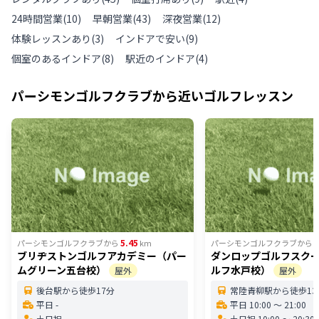
24時間営業
(
10
)
早朝営業
(
43
)
深夜営業
(
12
)
体験レッスンあり
(
3
)
インドアで安い
(
9
)
個室のあるインドア
(
8
)
駅近のインドア
(
4
)
パーシモンゴルフクラブ
から近いゴルフレッスン
5.45
1
パーシモンゴルフクラブ
から
km
パーシモンゴルフクラブ
から
ブリヂストンゴルフアカデミー（パー
ダンロップゴルフスク
ムグリーン五台校）
ルフ水戸校）
屋外
屋外
後台駅から徒歩17分
常陸青柳駅から徒歩13
平日 -
平日 10:00 〜 21:00
土日祝 -
土日祝 10:00 〜 20:30