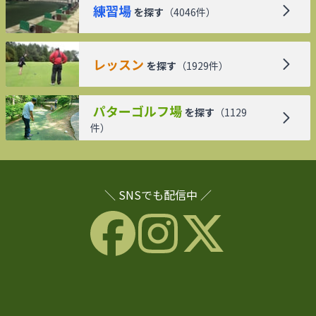
練習場
を探す
（
4046
件）
レッスン
を探す
（
1929
件）
パターゴルフ場
を探す
（
1129
件）
＼ SNSでも配信中 ／