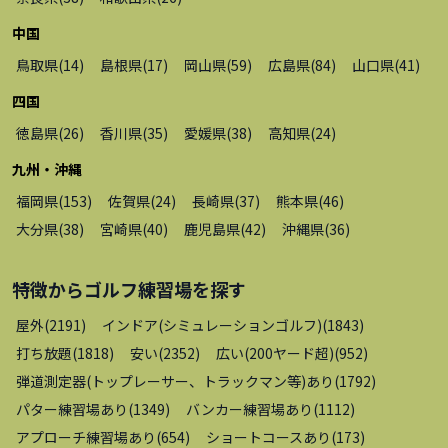
中国
鳥取県
(
14
)
島根県
(
17
)
岡山県
(
59
)
広島県
(
84
)
山口県
(
41
)
四国
徳島県
(
26
)
香川県
(
35
)
愛媛県
(
38
)
高知県
(
24
)
九州・沖縄
福岡県
(
153
)
佐賀県
(
24
)
長崎県
(
37
)
熊本県
(
46
)
大分県
(
38
)
宮崎県
(
40
)
鹿児島県
(
42
)
沖縄県
(
36
)
特徴から
ゴルフ練習場
を探す
屋外
(
2191
)
インドア(シミュレーションゴルフ)
(
1843
)
打ち放題
(
1818
)
安い
(
2352
)
広い(200ヤード超)
(
952
)
弾道測定器(トップレーサー、トラックマン等)あり
(
1792
)
パター練習場あり
(
1349
)
バンカー練習場あり
(
1112
)
アプローチ練習場あり
(
654
)
ショートコースあり
(
173
)