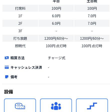
平日
土日祝
打席料
100円
100円
1F
6.0円
7.0円
2F
6.0円
7.0円
3F
-
-
打ち放題
1200円/60分〜
1200円/60分〜
照明代
100円 点灯時
100円 点灯時
精算方法
チャージ式
キャッシュレス決済
-
備考
-
設備