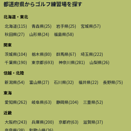
都道府県から
ゴルフ練習場
を探す
北海道・東北
北海道
(
115
)
青森県
(
25
)
岩手県
(
25
)
宮城県
(
57
)
秋田県
(
27
)
山形県
(
24
)
福島県
(
58
)
関東
茨城県
(
104
)
栃木県
(
80
)
群馬県
(
67
)
埼玉県
(
222
)
千葉県
(
190
)
東京都
(
693
)
神奈川県
(
281
)
山梨県
(
26
)
信越・北陸
新潟県
(
54
)
富山県
(
27
)
石川県
(
32
)
福井県
(
22
)
長野県
(
75
)
東海
愛知県
(
262
)
岐阜県
(
63
)
静岡県
(
104
)
三重県
(
52
)
近畿
大阪府
(
243
)
兵庫県
(
200
)
京都府
(
63
)
滋賀県
(
37
)
奈良県
(
38
)
和歌山県
(
26
)