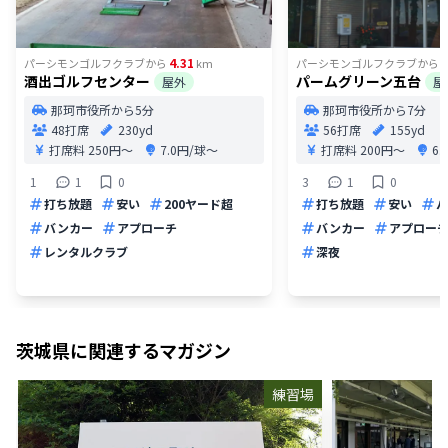
4.31
5
パーシモンゴルフクラブ
から
km
パーシモンゴルフクラブ
から
酒出ゴルフセンター
パームグリーン五台
屋外
屋
那珂市役所から5分
那珂市役所から7分
48打席
230yd
56打席
155yd
打席料
250円〜
7.0円/球〜
打席料
200円〜
6
1
1
0
3
1
0
打ち放題
安い
200ヤード超
打ち放題
安い
パ
バンカー
アプローチ
バンカー
アプロー
レンタルクラブ
深夜
茨城県
に関連するマガジン
練習場