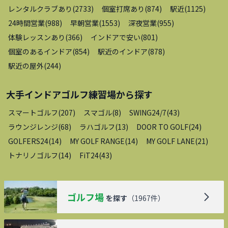
レンタルクラブあり
(
2733
)
個室打席あり
(
874
)
駅近
(
1125
)
24時間営業
(
988
)
早朝営業
(
1553
)
深夜営業
(
955
)
体験レッスンあり
(
366
)
インドアで安い
(
801
)
個室のあるインドア
(
854
)
駅近のインドア
(
878
)
駅近の屋外
(
244
)
大手インドアゴルフ練習場
から探す
スマートゴルフ
(
207
)
スマゴル
(
8
)
SWING24/7
(
43
)
ラウンジレンジ
(
68
)
ラハゴルフ
(
13
)
DOOR TO GOLF
(
24
)
GOLFERS24
(
14
)
MY GOLF RANGE
(
14
)
MY GOLF LANE
(
21
)
トナリノゴルフ
(
14
)
FiT24
(
43
)
ゴルフ場
を探す
（
1967
件）