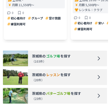
月額 11,550円〜
月額 5,500円〜
レンタル：
クラブ
0
0
0
0
初心者向け
グループ
受け放題
初心者向け
安い
練習利用可
練習利用可
茨城県
の
ゴルフ場
を探す
（
103
件）
茨城県
の
レッスン
を探す
（
20
件）
茨城県
の
パターゴルフ場
を探す
（
23
件）