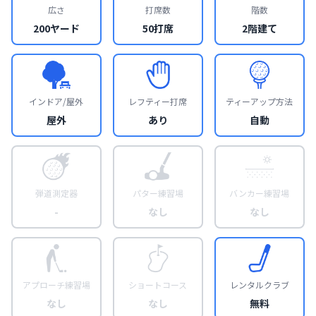
広さ
打席数
階数
200ヤード
50打席
2階建て
インドア/屋外
レフティー打席
ティーアップ方法
屋外
あり
自動
弾道測定器
パター練習場
バンカー練習場
-
なし
なし
アプローチ練習場
ショートコース
レンタルクラブ
なし
なし
無料