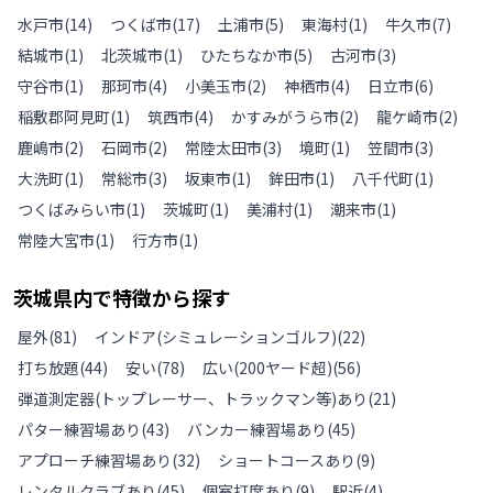
水戸市
(
14
)
つくば市
(
17
)
土浦市
(
5
)
東海村
(
1
)
牛久市
(
7
)
結城市
(
1
)
北茨城市
(
1
)
ひたちなか市
(
5
)
古河市
(
3
)
守谷市
(
1
)
那珂市
(
4
)
小美玉市
(
2
)
神栖市
(
4
)
日立市
(
6
)
稲敷郡阿見町
(
1
)
筑西市
(
4
)
かすみがうら市
(
2
)
龍ケ崎市
(
2
)
鹿嶋市
(
2
)
石岡市
(
2
)
常陸太田市
(
3
)
境町
(
1
)
笠間市
(
3
)
大洗町
(
1
)
常総市
(
3
)
坂東市
(
1
)
鉾田市
(
1
)
八千代町
(
1
)
つくばみらい市
(
1
)
茨城町
(
1
)
美浦村
(
1
)
潮来市
(
1
)
常陸大宮市
(
1
)
行方市
(
1
)
茨城県
内で特徴から探す
屋外
(
81
)
インドア(シミュレーションゴルフ)
(
22
)
打ち放題
(
44
)
安い
(
78
)
広い(200ヤード超)
(
56
)
弾道測定器(トップレーサー、トラックマン等)あり
(
21
)
パター練習場あり
(
43
)
バンカー練習場あり
(
45
)
アプローチ練習場あり
(
32
)
ショートコースあり
(
9
)
レンタルクラブあり
(
45
)
個室打席あり
(
9
)
駅近
(
4
)