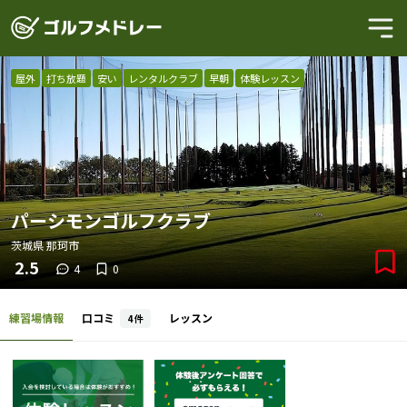
屋外
打ち放題
安い
レンタルクラブ
早朝
体験レッスン
パーシモンゴルフクラブ
茨城県
那珂市
2.5
4
0
練習場情報
口コミ
レッスン
4
件