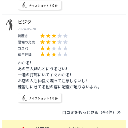
0
ナイスショット！
件
ビジター
2024-05-28
綺麗さ
設備の充実
コスパ
総合評価
わかる!

あの三人ほんとにうるさい❗️

一階の打席にいてすぐわかる❗️

お店の人も仲良く喋って注意しないし❗️

練習しにきてる他の客に配慮が足りないよね。
0
ナイスショット！
件
口コミをもっと見る（全
4
件）