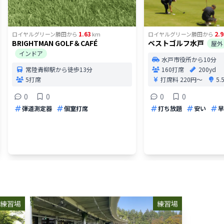
1.63
2.9
ロイヤルグリーン勝田
から
km
ロイヤルグリーン勝田
から
BRIGHTMAN GOLF＆CAFÉ
ベストゴルフ水戸
屋外
インドア
水戸市役所から10分
常陸青柳駅から徒歩13分
160打席
200yd
5打席
打席料
220円〜
5
0
0
0
0
弾道測定器
個室打席
打ち放題
安い
早
練習場
練習場