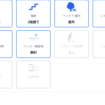
階数
インドア/屋外
レ
席
2階建て
屋外
習場
バンカー練習場
アプローチ練習場
シ
無料
なし
席
打席予約
-