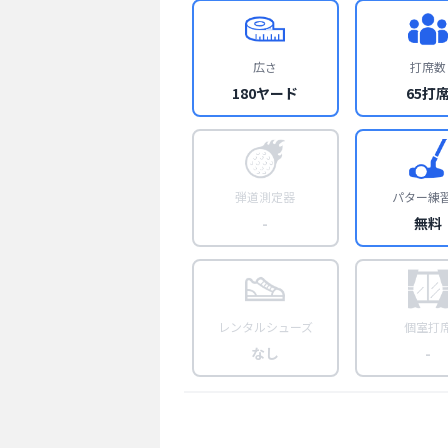
広さ
打席数
180ヤード
65打
弾道測定器
パター練
-
無料
レンタルシューズ
個室打
なし
-