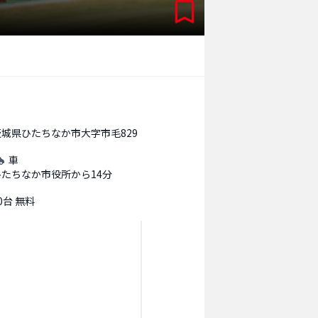
茨城県ひたちなか市大字市毛829
車
ひたちなか市役所から14分
0台 無料