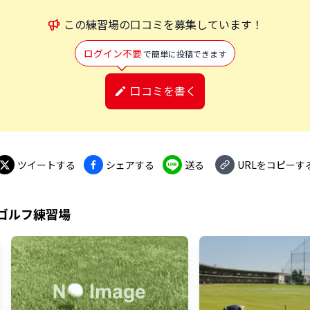
この
練習場
の口コミを募集しています！
ログイン不要
で簡単に投稿できます
口コミを書く
ツイートする
シェアする
送る
URLをコピーす
ゴルフ練習場