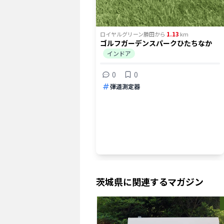
1.13
ロイヤルグリーン勝田
から
km
ゴルフガーデンスパークひたちなか
インドア
0
0
弾道測定器
茨城県
に関連するマガジン