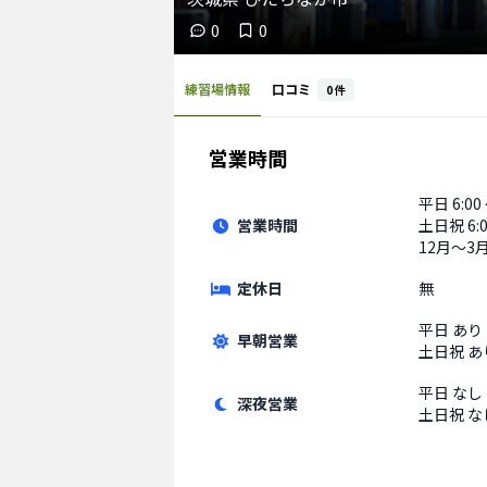
0
0
練習場情報
口コミ
0
件
営業時間
平日
6:00
営業時間
土日祝
6:
12月〜3月 
定休日
無
平日
あり
早朝営業
土日祝
あ
平日
なし
深夜営業
土日祝
な