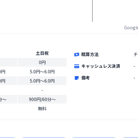
Goog
土日祝
精算方法
チ
0円
キャッシュレス決済
-
0円
5.0円〜6.0円
備考
-
0円
5.0円〜6.0円
-
0分〜
900円/60分〜
無料