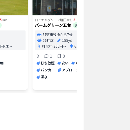
5
3.78
km
ロイヤルグリーン勝田
から
km
ロイヤルグ
パームグリーン五台
スマゴル
屋外
那珂市役所から7分
水戸
56打席
155yd
4打
.5円/球〜
打席料
200円〜
6.0円/球〜
5
3
1
0
打ち放
朝
打ち放題
安い
パター
レンタ
バンカー
アプローチ
早朝
深夜
深夜