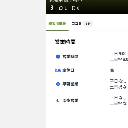
3
1
0
練習場情報
口コミ
1
件
営業時間
平日
9:00
営業時間
土日祝
8:
定休日
無
平日
なし
早朝営業
土日祝
な
平日
なし
深夜営業
土日祝
な