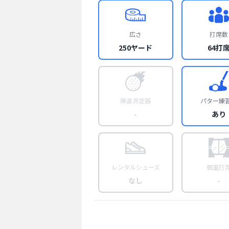
広さ
打席数
250ヤード
64打
弾道測定器
パター練
-
あり
レンタルシューズ
個室打
なし
-