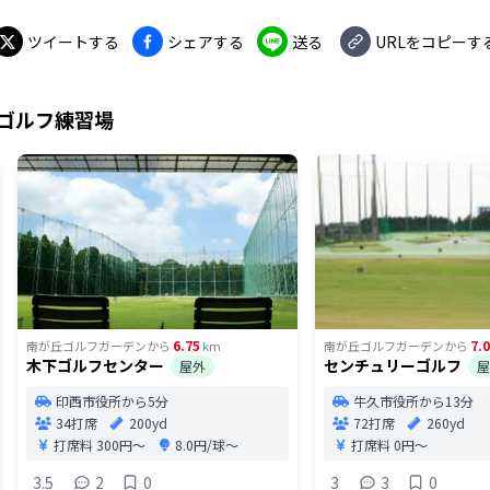
ツイートする
シェアする
送る
URLをコピーす
ゴルフ練習場
6.75
7.
南が丘ゴルフガーデン
から
km
南が丘ゴルフガーデン
から
木下ゴルフセンター
センチュリーゴルフ
屋外
屋
印西市役所から5分
牛久市役所から13分
34打席
200yd
72打席
260yd
打席料
300円〜
8.0円/球〜
打席料
0円〜
3.5
2
0
3
3
0