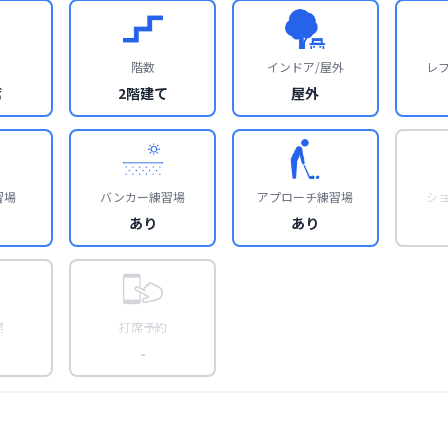
階数
インドア/屋外
レ
席
2階建て
屋外
習場
バンカー練習場
アプローチ練習場
シ
あり
あり
席
打席予約
-