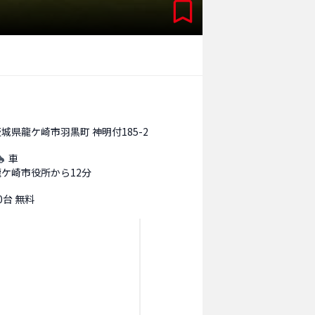
城県龍ケ崎市羽黒町 神明付185-2
車
龍ケ崎市役所から12分
0台 無料