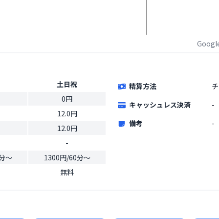
Goog
土日祝
精算方法
チ
0円
キャッシュレス決済
-
12.0円
備考
-
12.0円
-
0分〜
1300円/60分〜
無料