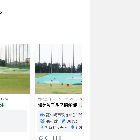
る
03
8.74
km
南が丘ゴルフガーデン
から
km
南が丘ゴル
龍ヶ岡ゴルフ倶楽部
【閉鎖】
外
屋外
屋外
龍ケ崎市役所から12分
48打席
300yd
千葉
分
打席料
0円〜
8.0円/球〜
千葉
0
0
64打