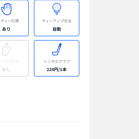
フティー打席
ティーアップ方法
あり
自動
ョートコース
レンタルクラブ
なし
220円/1本