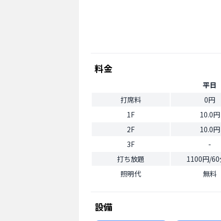
料金
平日
打席料
0円
1F
10.0円
2F
10.0円
3F
-
打ち放題
1100円/6
照明代
無料
設備