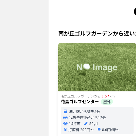
南が丘ゴルフガーデン
から近い
5.57
南が丘ゴルフガーデン
から
km
花島ゴルフセンター
屋外
湖北駅から徒歩5分
我孫子市役所から12分
14打席
80yd
打席料
200円〜
8.0円/球〜