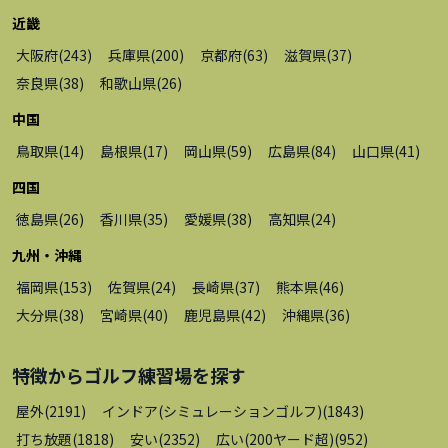
近畿
大阪府
(
243
)
兵庫県
(
200
)
京都府
(
63
)
滋賀県
(
37
)
奈良県
(
38
)
和歌山県
(
26
)
中国
鳥取県
(
14
)
島根県
(
17
)
岡山県
(
59
)
広島県
(
84
)
山口県
(
41
)
四国
徳島県
(
26
)
香川県
(
35
)
愛媛県
(
38
)
高知県
(
24
)
九州・沖縄
福岡県
(
153
)
佐賀県
(
24
)
長崎県
(
37
)
熊本県
(
46
)
大分県
(
38
)
宮崎県
(
40
)
鹿児島県
(
42
)
沖縄県
(
36
)
特徴から
ゴルフ練習場
を探す
屋外
(
2191
)
インドア(シミュレーションゴルフ)
(
1843
)
打ち放題
(
1818
)
安い
(
2352
)
広い(200ヤード超)
(
952
)