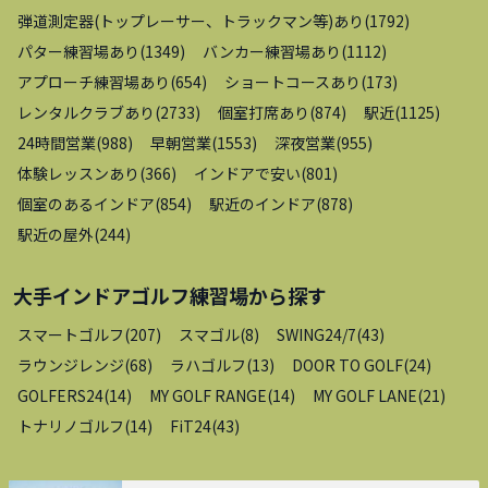
弾道測定器(トップレーサー、トラックマン等)あり
(
1792
)
パター練習場あり
(
1349
)
バンカー練習場あり
(
1112
)
アプローチ練習場あり
(
654
)
ショートコースあり
(
173
)
レンタルクラブあり
(
2733
)
個室打席あり
(
874
)
駅近
(
1125
)
24時間営業
(
988
)
早朝営業
(
1553
)
深夜営業
(
955
)
体験レッスンあり
(
366
)
インドアで安い
(
801
)
個室のあるインドア
(
854
)
駅近のインドア
(
878
)
駅近の屋外
(
244
)
大手インドアゴルフ練習場
から探す
スマートゴルフ
(
207
)
スマゴル
(
8
)
SWING24/7
(
43
)
ラウンジレンジ
(
68
)
ラハゴルフ
(
13
)
DOOR TO GOLF
(
24
)
GOLFERS24
(
14
)
MY GOLF RANGE
(
14
)
MY GOLF LANE
(
21
)
トナリノゴルフ
(
14
)
FiT24
(
43
)