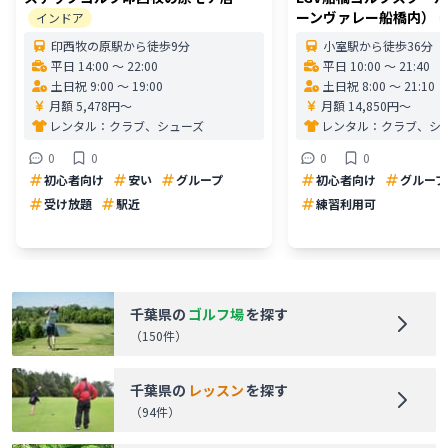
ーンヴァレー船橋内）
インドア
印西牧の原駅から徒歩9分
小室駅から徒歩36分
平日 14:00 〜 22:00
平日 10:00 〜 21:40
土日祝 9:00 〜 19:00
土日祝 8:00 〜 21:10
月額 5,478円〜
月額 14,850円〜
レンタル：
クラブ、シューズ
レンタル：
クラブ、シ
0
0
0
0
初心者向け
安い
グループ
初心者向け
グループ
受け放題
駅近
練習利用可
千葉県
の
ゴルフ場
を探す
（
150
件）
千葉県
の
レッスン
を探す
（
94
件）