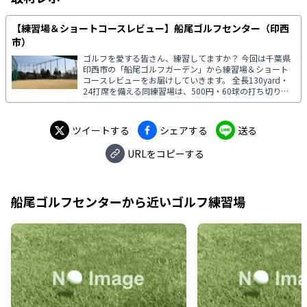
【練習場＆ショートコースレビュー】船尾ゴルフセンター（印西
市）
ゴルフを愛する皆さん、練習してますか？ 今回は千葉県
印西市の「船尾ゴルフガーデン」から練習場＆ショート
コースレビューをお届けしていきます。 全長130yard・
24打席を備える同練習場は、500円・60球の打ち切りプ
ランや2時間1,300円～の打ち放題に加え、9ホールのショ
ートコース（全長650yard）を併設。 平日であれば、
9:00～17:00まで“打ち放題＆回り放題”の猛練習も可能で
ツイートする
シェアする
送る
す。
URLをコピーする
船尾ゴルフセンター
から近いゴルフ練習場