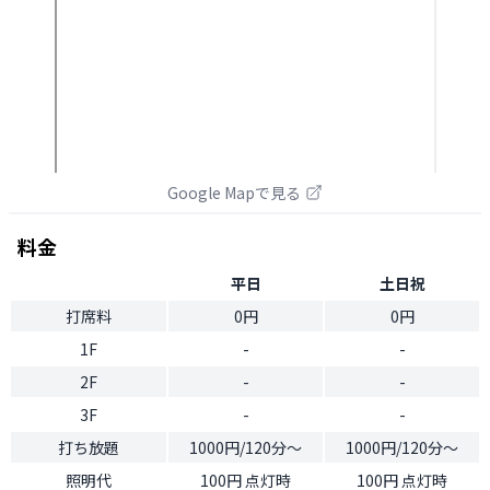
Google Mapで見る
料金
平日
土日祝
打席料
0円
0円
1F
-
-
2F
-
-
3F
-
-
打ち放題
1000円/120分〜
1000円/120分〜
照明代
100円 点灯時
100円 点灯時