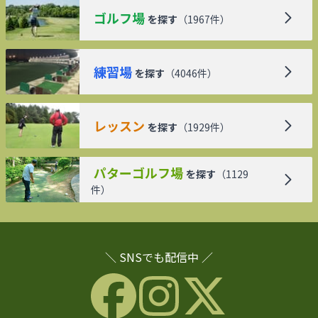
ゴルフ場
を探す
（
1967
件）
練習場
を探す
（
4046
件）
レッスン
を探す
（
1929
件）
パターゴルフ場
を探す
（
1129
件）
＼ SNSでも配信中 ／