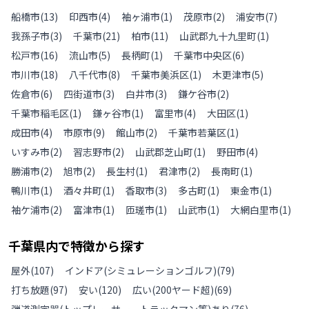
船橋市
(
13
)
印西市
(
4
)
袖ヶ浦市
(
1
)
茂原市
(
2
)
浦安市
(
7
)
我孫子市
(
3
)
千葉市
(
21
)
柏市
(
11
)
山武郡九十九里町
(
1
)
松戸市
(
16
)
流山市
(
5
)
長柄町
(
1
)
千葉市中央区
(
6
)
市川市
(
18
)
八千代市
(
8
)
千葉市美浜区
(
1
)
木更津市
(
5
)
佐倉市
(
6
)
四街道市
(
3
)
白井市
(
3
)
鎌ケ谷市
(
2
)
千葉市稲毛区
(
1
)
鎌ヶ谷市
(
1
)
富里市
(
4
)
大田区
(
1
)
成田市
(
4
)
市原市
(
9
)
館山市
(
2
)
千葉市若葉区
(
1
)
いすみ市
(
2
)
習志野市
(
2
)
山武郡芝山町
(
1
)
野田市
(
4
)
勝浦市
(
2
)
旭市
(
2
)
長生村
(
1
)
君津市
(
2
)
長南町
(
1
)
鴨川市
(
1
)
酒々井町
(
1
)
香取市
(
3
)
多古町
(
1
)
東金市
(
1
)
袖ケ浦市
(
2
)
富津市
(
1
)
匝瑳市
(
1
)
山武市
(
1
)
大網白里市
(
1
)
千葉県
内で特徴から探す
屋外
(
107
)
インドア(シミュレーションゴルフ)
(
79
)
打ち放題
(
97
)
安い
(
120
)
広い(200ヤード超)
(
69
)