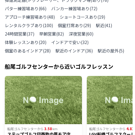
弾道測定器(トップレーサー、トラックマン等)あり
(
76
)
パター練習場あり
(
66
)
バンカー練習場あり
(
72
)
アプローチ練習場あり
(
48
)
ショートコースあり
(
19
)
レンタルクラブあり
(
100
)
個室打席あり
(
29
)
駅近
(
41
)
24時間営業
(
37
)
早朝営業
(
82
)
深夜営業
(
60
)
体験レッスンあり
(
20
)
インドアで安い
(
32
)
個室のあるインドア
(
28
)
駅近のインドア
(
36
)
駅近の屋外
(
5
)
船尾ゴルフセンター
から近いゴルフレッスン
3.58
4.81
船尾ゴルフセンター
から
km
船尾ゴルフセンター
から
ステップゴルフ印西牧の原モア店
LGV船橋ゴルフスクー