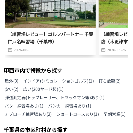
【練習場レビュー】ゴルフパートナー 千葉
【練習場レビュ
仁戸名練習場（千葉市）
店（木更津市）
2026-06-09
2026-05-26
印西市
内で特徴から探す
屋外
(
3
)
インドア(シミュレーションゴルフ)
(
1
)
打ち放題
(
2
)
安い
(
2
)
広い(200ヤード超)
(
1
)
弾道測定器(トップレーサー、トラックマン等)あり
(
1
)
パター練習場あり
(
1
)
バンカー練習場あり
(
1
)
アプローチ練習場あり
(
2
)
ショートコースあり
(
1
)
早朝営業
(
1
)
千葉県
の
市区町村から探す