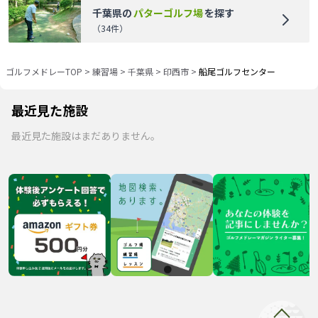
千葉県
の
パターゴルフ場
を探す
（
34
件）
ゴルフメドレーTOP
>
練習場
>
千葉県
>
印西市
>
船尾ゴルフセンター
最近見た施設
最近見た施設はまだありません。