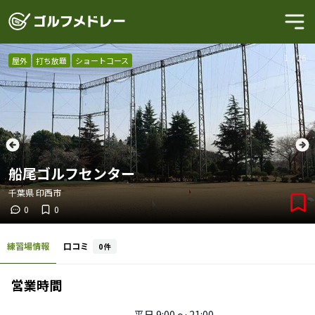
1
/
26
屋外
打ち放題
ショートコース
船尾ゴルフセンター
千葉県
印西市
0
0
練習場情報
口コミ
0
件
営業時間
平日
9:00 〜 21:00