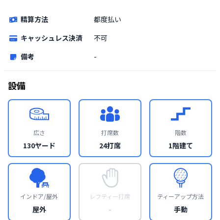
精算方法
都度払い
キャッシュレス決済
不可
備考
-
設備
広さ
打席数
階数
130ヤード
24打席
1階建て
インドア/屋外
レフティー打席
ティーアップ方法
屋外
-
手動