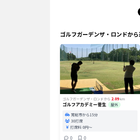
ゴルフガーデンザ・ロンド
から
2.09
ゴルフガーデンザ・ロンド
から
km
ゴルフアカデミー菅生
屋外
常総市から15分
30打席
打席料
0円〜
0
0