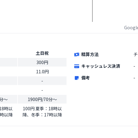
Goog
土日祝
精算方法
チ
300円
キャッシュレス決済
-
11.0円
備考
-
-
-
0分〜
1900円/70分〜
18時以
100円 夏季：18時以
7時以降
降、冬季：17時以降