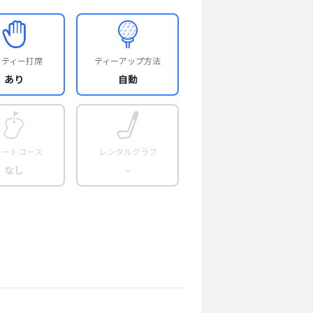
フティー打席
ティーアップ方法
あり
自動
ョートコース
レンタルクラブ
なし
-