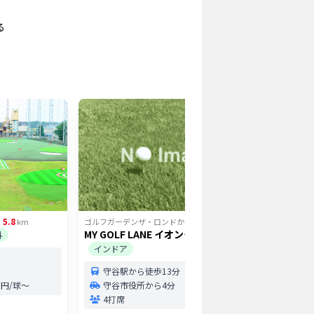
る
5.8
6.02
ら
km
ゴルフガーデンザ・ロンド
から
km
ゴルフガー
MY GOLF LANE イオンタウン守谷店
野田太平
外
インドア
野田
守谷駅から徒歩13分
45打
.0円/球〜
守谷市役所から4分
打席
4打席
0