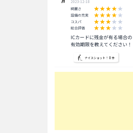
2023-12-18
綺麗さ
設備の充実
コスパ
総合評価
ICカードに残金が有る場合の

有効期限を教えてください！
0
ナイスショット！
件