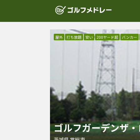
屋外
打ち放題
安い
200ヤード超
バンカー
ゴルフガーデンザ・
茨城県
常総市