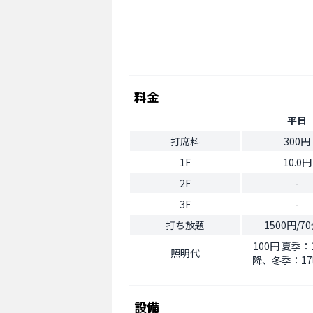
料金
平日
打席料
300円
1F
10.0円
2F
-
3F
-
打ち放題
1500円/7
100円 夏季：
照明代
降、冬季：1
設備