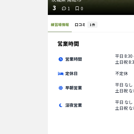
3
1
0
練習場情報
口コミ
1
件
営業時間
平日
8:30
営業時間
土日祝
8:
定休日
不定休
平日
なし
早朝営業
土日祝
な
平日
なし
深夜営業
土日祝
な