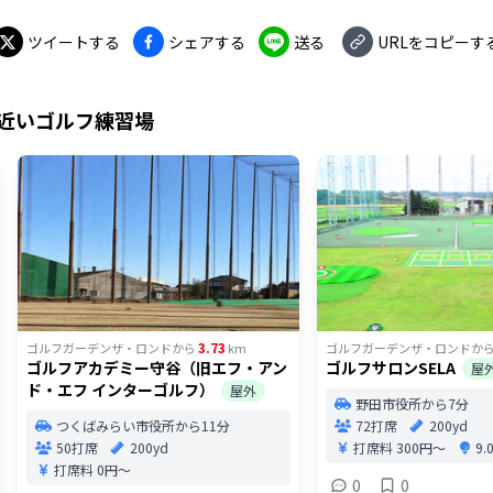
ツイートする
シェアする
送る
URLをコピーす
近いゴルフ練習場
3.73
ゴルフガーデンザ・ロンド
から
km
ゴルフガーデンザ・ロンド
か
ゴルフアカデミー守谷（旧エフ・アン
ゴルフサロンSELA
屋
ド・エフ インターゴルフ）
屋外
野田市役所から7分
つくばみらい市役所から11分
72打席
200yd
50打席
200yd
打席料
300円〜
9
打席料
0円〜
0
0