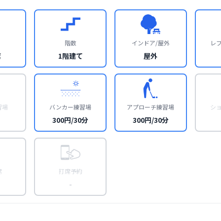
階数
インドア/屋外
レ
席
1階建て
屋外
習場
バンカー練習場
アプローチ練習場
シ
300円/30分
300円/30分
席
打席予約
-