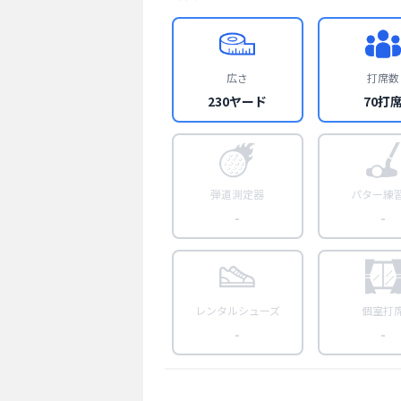
広さ
打席数
230ヤード
70打
弾道測定器
パター練
-
-
レンタルシューズ
個室打
-
-