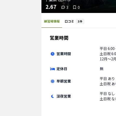
2.67
3
0
練習場情報
口コミ
3
件
営業時間
平日
6:00
営業時間
土日祝
6:
12月〜2月 
定休日
無
平日
あり
早朝営業
土日祝
あ
平日
なし
深夜営業
土日祝
な