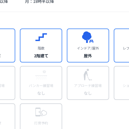
半以降
月：18時半以降
階数
インドア/屋外
レ
席
2階建て
屋外
習場
バンカー練習場
アプローチ練習場
シ
なし
なし
席
打席予約