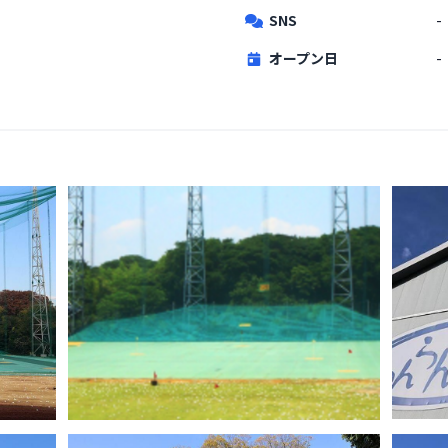
SNS
-
オープン日
-