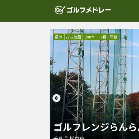
屋外
打ち放題
200ヤード超
早朝
ゴルフレンジらんら
千葉県
松戸市