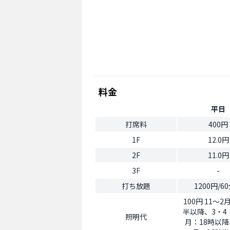
料金
平日
打席料
400円
1F
12.0円
2F
11.0円
3F
-
打ち放題
1200円/6
100円 11～2
半以降、3・4・
照明代
月：18時以降