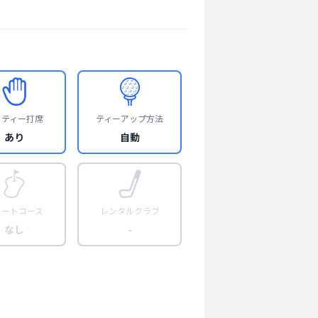
フティー打席
ティーアップ方法
あり
自動
ョートコース
レンタルクラブ
なし
-