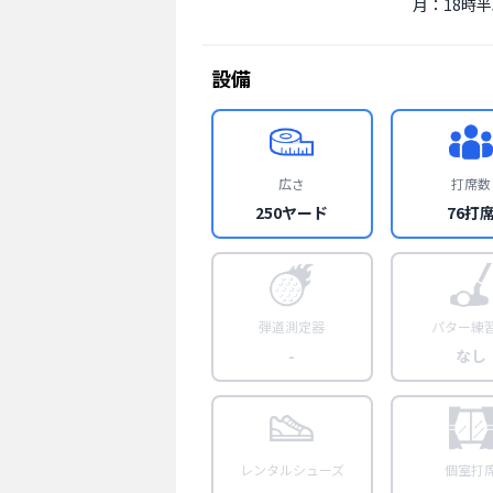
月：18時
設備
広さ
打席数
250ヤード
76打
弾道測定器
パター練
-
なし
レンタルシューズ
個室打