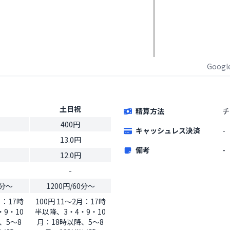
Goog
土日祝
精算方法
チ
400円
キャッシュレス決済
-
13.0円
備考
-
12.0円
-
0分〜
1200円/60分〜
月：17時
100円 11～2月：17時
9・10
半以降、3・4・9・10
、5～8
月：18時以降、5～8