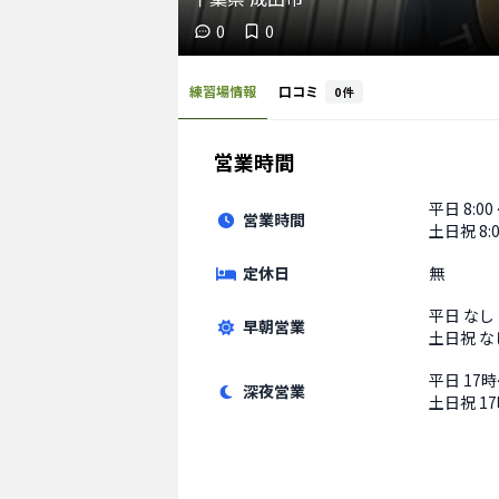
0
0
練習場情報
口コミ
0
件
営業時間
平日
8:00
営業時間
土日祝
8:
定休日
無
平日
なし
早朝営業
土日祝
な
平日
17時
深夜営業
土日祝
1