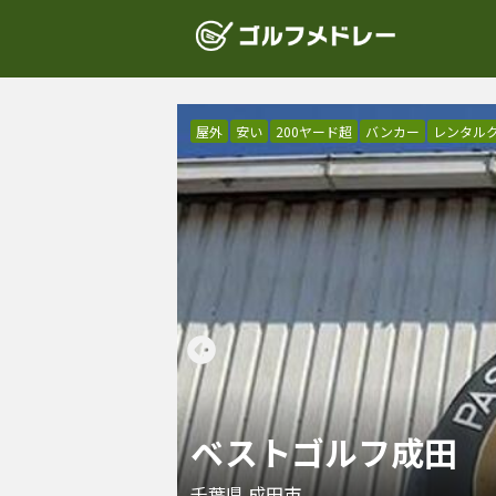
屋外
安い
200ヤード超
バンカー
レンタル
ベストゴルフ成田
千葉県
成田市