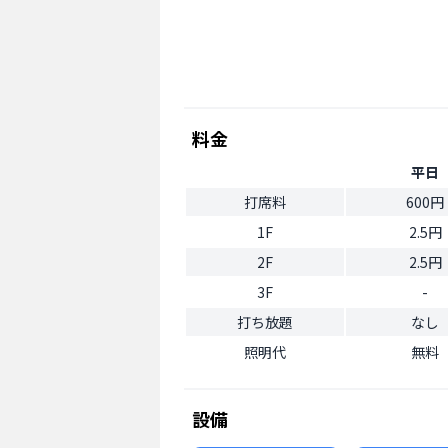
料金
平日
打席料
600円
1F
2.5円
2F
2.5円
3F
-
打ち放題
なし
照明代
無料
設備