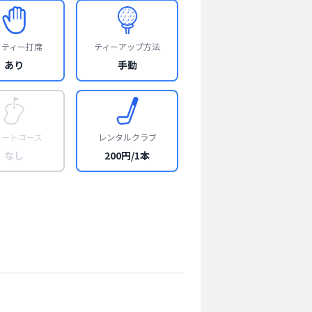
フティー打席
ティーアップ方法
あり
手動
ョートコース
レンタルクラブ
なし
200円/1本