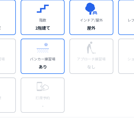
階数
インドア/屋外
レ
席
2階建て
屋外
習場
バンカー練習場
アプローチ練習場
シ
あり
なし
席
打席予約
-