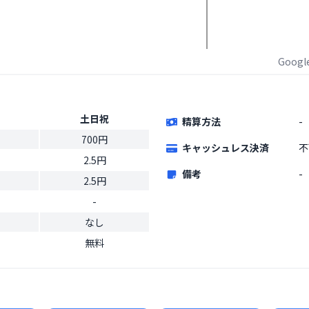
Goog
土日祝
精算方法
-
700円
キャッシュレス決済
不
2.5円
備考
-
2.5円
-
なし
無料