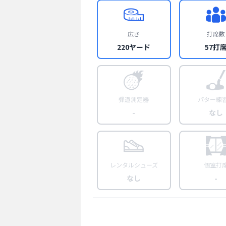
広さ
打席数
220ヤード
57打
弾道測定器
パター練
-
なし
レンタルシューズ
個室打
なし
-