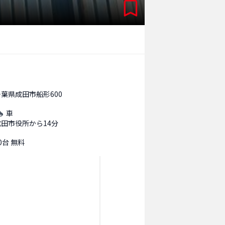
千葉県成田市船形600
車
成田市役所から14分
0台 無料