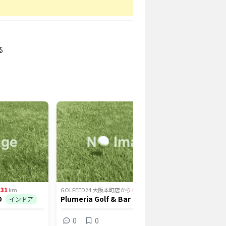
る
.31
0.39
km
GOLFEED24 大阪本町店
から
km
GOLFEED
O
Plumeria Golf & Bar
ライズゴ
インドア
インドア
本町
0
0
5打