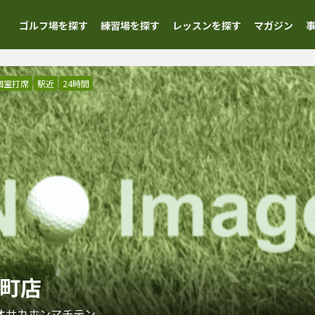
ゴルフ場を探す
練習場を探す
レッスンを探す
マガジン
個室打席
駅近
24時間
本町店
オサカホンマチテン