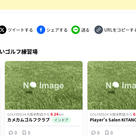
ツイートする
シェアする
送る
URLをコピーす
いゴルフ練習場
0.24
0
GOLFEED24 大阪本町店
から
km
GOLFEED24 大阪本町店
から
カメカムゴルフクラブ
Player's Salon KITAN
インドア
0
0
0
0