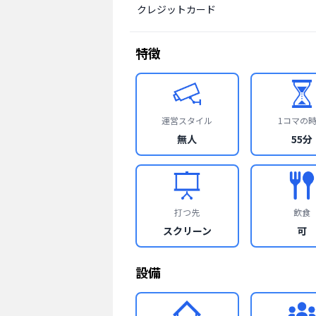
クレジットカード
特徴
運営スタイル
1コマの
無人
55分
打つ先
飲食
スクリーン
可
設備