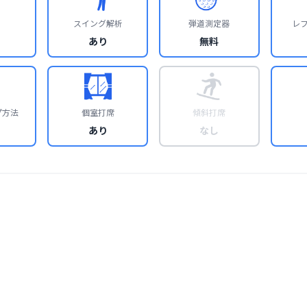
スイング解析
弾道測定器
レ
あり
無料
プ方法
個室打席
傾斜打席
あり
なし