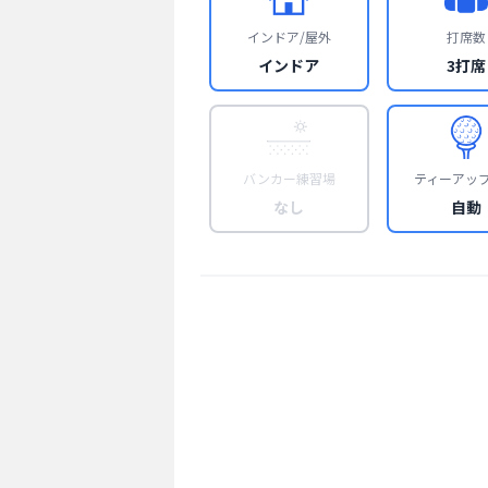
インドア/屋外
打席数
インドア
3打席
バンカー練習場
ティーアッ
なし
自動