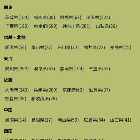
関東
茨城県
(
104
)
栃木県
(
80
)
群馬県
(
67
)
埼玉県
(
222
)
千葉県
(
190
)
東京都
(
693
)
神奈川県
(
281
)
山梨県
(
26
)
信越・北陸
新潟県
(
54
)
富山県
(
27
)
石川県
(
32
)
福井県
(
22
)
長野県
(
75
)
東海
愛知県
(
262
)
岐阜県
(
63
)
静岡県
(
104
)
三重県
(
52
)
近畿
大阪府
(
243
)
兵庫県
(
200
)
京都府
(
63
)
滋賀県
(
37
)
奈良県
(
38
)
和歌山県
(
26
)
中国
鳥取県
(
14
)
島根県
(
17
)
岡山県
(
59
)
広島県
(
84
)
山口県
(
41
)
四国