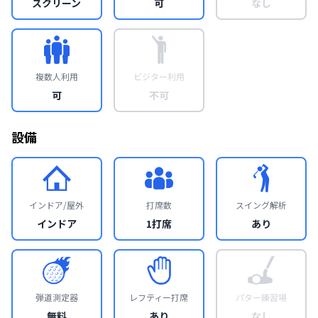
スクリーン
可
なし
複数人利用
ビジター利用
可
不可
設備
インドア/屋外
打席数
スイング解析
インドア
1打席
あり
弾道測定器
レフティー打席
パター練習場
無料
あり
なし