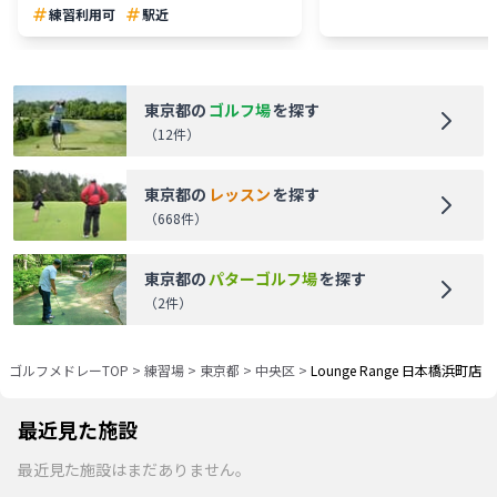
練習利用可
駅近
東京都
の
ゴルフ場
を探す
（
12
件）
東京都
の
レッスン
を探す
（
668
件）
東京都
の
パターゴルフ場
を探す
（
2
件）
ゴルフメドレーTOP
>
練習場
>
東京都
>
中央区
>
Lounge Range 日本橋浜町店
最近見た施設
最近見た施設はまだありません。