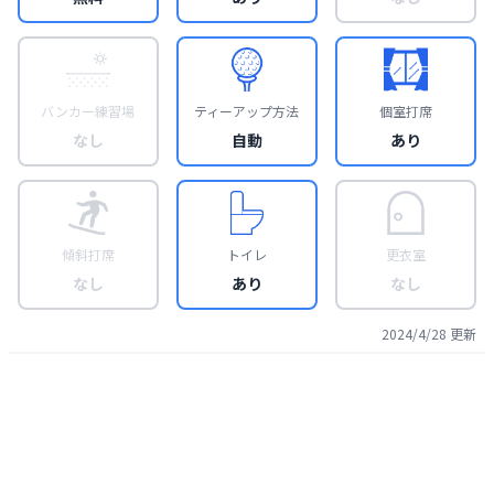
バンカー練習場
ティーアップ方法
個室打席
なし
自動
あり
傾斜打席
トイレ
更衣室
なし
あり
なし
2024/4/28
更新