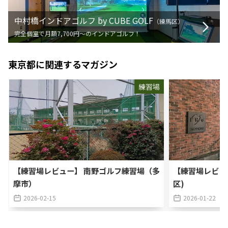
中村橋インドアゴルフ by CUBE GOLF
（
練馬区
）
完全個室で月額7,700円〜のインドアゴルフ！
東京都
に関連するマガジン
練習場
【練習場レビュー】 南野ゴルフ練習場（多
【練習場レビュ
摩市）
区)
2026-02-15
2026-01-22