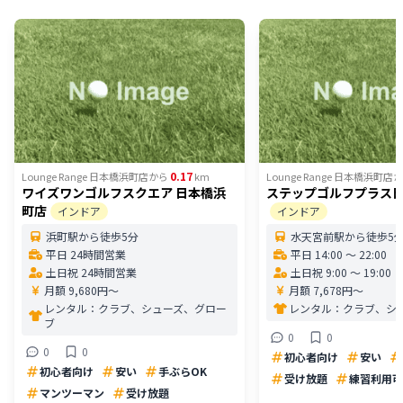
0.17
Lounge Range 日本橋浜町店
から
km
Lounge Range 日本橋浜町店
か
ワイズワンゴルフスクエア 日本橋浜
ステップゴルフプラス
町店
インドア
インドア
浜町駅から徒歩5分
水天宮前駅から徒歩5
平日 24時間営業
平日 14:00 〜 22:00
土日祝 24時間営業
土日祝 9:00 〜 19:00
月額 9,680円〜
月額 7,678円〜
レンタル：
クラブ、シューズ、グロー
レンタル：
クラブ、シ
ブ
0
0
0
0
初心者向け
安い
初心者向け
安い
手ぶらOK
受け放題
練習利用可
マンツーマン
受け放題