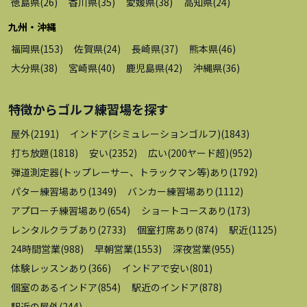
徳島県
(
26
)
香川県
(
35
)
愛媛県
(
38
)
高知県
(
24
)
九州・沖縄
福岡県
(
153
)
佐賀県
(
24
)
長崎県
(
37
)
熊本県
(
46
)
大分県
(
38
)
宮崎県
(
40
)
鹿児島県
(
42
)
沖縄県
(
36
)
特徴から
ゴルフ練習場
を探す
屋外
(
2191
)
インドア(シミュレーションゴルフ)
(
1843
)
打ち放題
(
1818
)
安い
(
2352
)
広い(200ヤード超)
(
952
)
弾道測定器(トップレーサー、トラックマン等)あり
(
1792
)
パター練習場あり
(
1349
)
バンカー練習場あり
(
1112
)
アプローチ練習場あり
(
654
)
ショートコースあり
(
173
)
レンタルクラブあり
(
2733
)
個室打席あり
(
874
)
駅近
(
1125
)
24時間営業
(
988
)
早朝営業
(
1553
)
深夜営業
(
955
)
体験レッスンあり
(
366
)
インドアで安い
(
801
)
個室のあるインドア
(
854
)
駅近のインドア
(
878
)
駅近の屋外
(
244
)