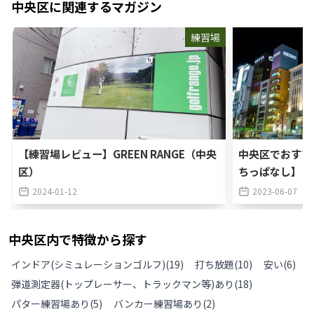
中央区
に関連するマガジン
練習場
【練習場レビュー】GREEN RANGE（中央
中央区でおすす
区）
ちっぱなし】
2024-01-12
2023-06-07
中央区
内で特徴から探す
インドア(シミュレーションゴルフ)
(
19
)
打ち放題
(
10
)
安い
(
6
)
弾道測定器(トップレーサー、トラックマン等)あり
(
18
)
パター練習場あり
(
5
)
バンカー練習場あり
(
2
)