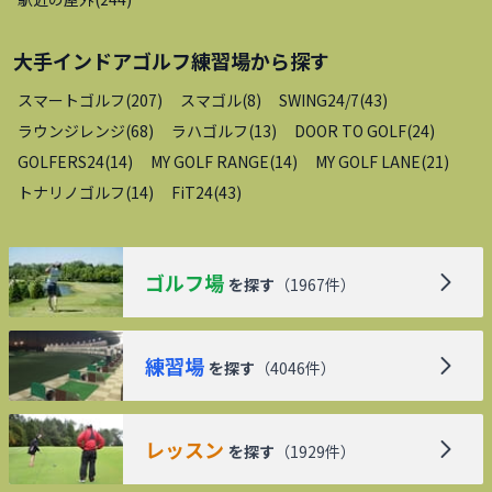
大手インドアゴルフ練習場
から探す
スマートゴルフ
(
207
)
スマゴル
(
8
)
SWING24/7
(
43
)
ラウンジレンジ
(
68
)
ラハゴルフ
(
13
)
DOOR TO GOLF
(
24
)
GOLFERS24
(
14
)
MY GOLF RANGE
(
14
)
MY GOLF LANE
(
21
)
トナリノゴルフ
(
14
)
FiT24
(
43
)
ゴルフ場
を探す
（
1967
件）
練習場
を探す
（
4046
件）
レッスン
を探す
（
1929
件）