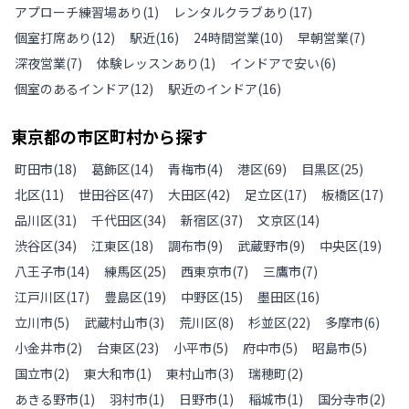
アプローチ練習場あり
(
1
)
レンタルクラブあり
(
17
)
個室打席あり
(
12
)
駅近
(
16
)
24時間営業
(
10
)
早朝営業
(
7
)
深夜営業
(
7
)
体験レッスンあり
(
1
)
インドアで安い
(
6
)
個室のあるインドア
(
12
)
駅近のインドア
(
16
)
東京都
の
市区町村から探す
町田市
(
18
)
葛飾区
(
14
)
青梅市
(
4
)
港区
(
69
)
目黒区
(
25
)
北区
(
11
)
世田谷区
(
47
)
大田区
(
42
)
足立区
(
17
)
板橋区
(
17
)
品川区
(
31
)
千代田区
(
34
)
新宿区
(
37
)
文京区
(
14
)
渋谷区
(
34
)
江東区
(
18
)
調布市
(
9
)
武蔵野市
(
9
)
中央区
(
19
)
八王子市
(
14
)
練馬区
(
25
)
西東京市
(
7
)
三鷹市
(
7
)
江戸川区
(
17
)
豊島区
(
19
)
中野区
(
15
)
墨田区
(
16
)
立川市
(
5
)
武蔵村山市
(
3
)
荒川区
(
8
)
杉並区
(
22
)
多摩市
(
6
)
小金井市
(
2
)
台東区
(
23
)
小平市
(
5
)
府中市
(
5
)
昭島市
(
5
)
国立市
(
2
)
東大和市
(
1
)
東村山市
(
3
)
瑞穂町
(
2
)
あきる野市
(
1
)
羽村市
(
1
)
日野市
(
1
)
稲城市
(
1
)
国分寺市
(
2
)