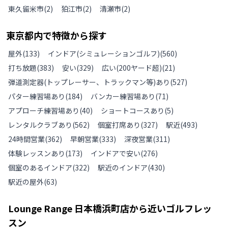
東久留米市
(
2
)
狛江市
(
2
)
清瀬市
(
2
)
東京都
内で特徴から探す
屋外
(
133
)
インドア(シミュレーションゴルフ)
(
560
)
打ち放題
(
383
)
安い
(
329
)
広い(200ヤード超)
(
21
)
弾道測定器(トップレーサー、トラックマン等)あり
(
527
)
パター練習場あり
(
184
)
バンカー練習場あり
(
71
)
アプローチ練習場あり
(
40
)
ショートコースあり
(
5
)
レンタルクラブあり
(
562
)
個室打席あり
(
327
)
駅近
(
493
)
24時間営業
(
362
)
早朝営業
(
333
)
深夜営業
(
311
)
体験レッスンあり
(
173
)
インドアで安い
(
276
)
個室のあるインドア
(
322
)
駅近のインドア
(
430
)
駅近の屋外
(
63
)
Lounge Range 日本橋浜町店
から近いゴルフレッ
スン