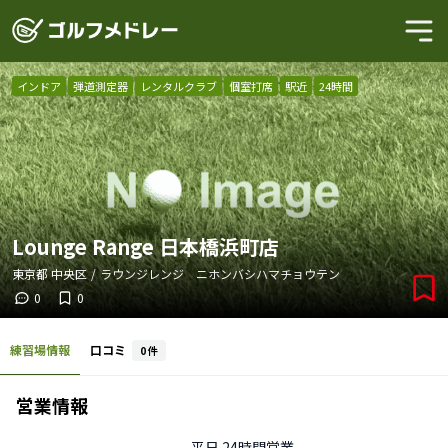
インドア
弾道測定器
レンタルクラブ
個室打席
駅近
24時間
Lounge Range 日本橋浜町店
東京都
中央区
/
ラウンジレンジ ニホンバシハマチョウテン
0
0
練習場情報
口コミ
0
件
営業情報
平日
24時間営業