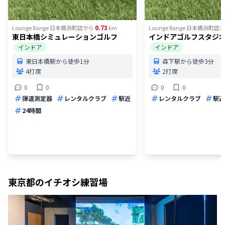
0.73
Lounge Range 日本橋浜町店
から
km
Lounge Range 日本橋浜町店
か
東日本橋シミュレーションゴルフ
インドアゴルフスタジオ Dr
インドア
インドア
東日本橋駅から徒歩1分
森下駅から徒歩3分
4打席
2打席
0
0
0
0
弾道測定器
レンタルクラブ
駅近
レンタルクラブ
駅近
24時間
東京都
のイチオシ練習場