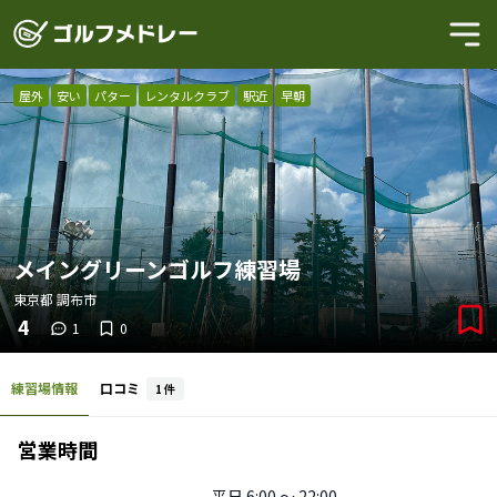
屋外
安い
パター
レンタルクラブ
駅近
早朝
メイングリーンゴルフ練習場
東京都
調布市
4
1
0
練習場情報
口コミ
1
件
営業時間
平日
6:00 〜 22:00