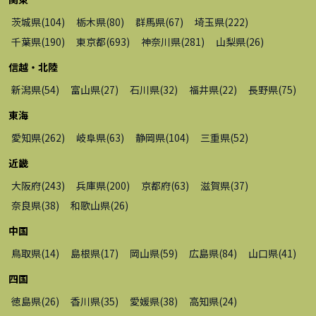
茨城県
(
104
)
栃木県
(
80
)
群馬県
(
67
)
埼玉県
(
222
)
千葉県
(
190
)
東京都
(
693
)
神奈川県
(
281
)
山梨県
(
26
)
信越・北陸
新潟県
(
54
)
富山県
(
27
)
石川県
(
32
)
福井県
(
22
)
長野県
(
75
)
東海
愛知県
(
262
)
岐阜県
(
63
)
静岡県
(
104
)
三重県
(
52
)
近畿
大阪府
(
243
)
兵庫県
(
200
)
京都府
(
63
)
滋賀県
(
37
)
奈良県
(
38
)
和歌山県
(
26
)
中国
鳥取県
(
14
)
島根県
(
17
)
岡山県
(
59
)
広島県
(
84
)
山口県
(
41
)
四国
徳島県
(
26
)
香川県
(
35
)
愛媛県
(
38
)
高知県
(
24
)