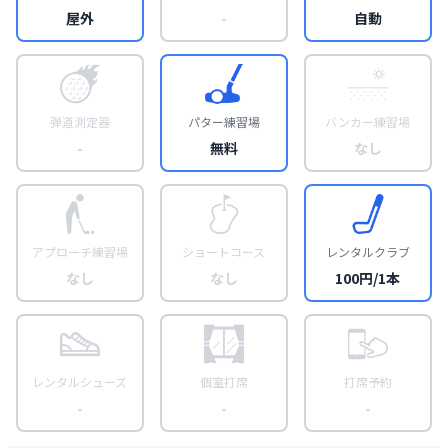
屋外
-
自動
弾道測定器
パター練習場
バンカー練習場
-
無料
なし
アプローチ練習場
ショートコース
レンタルクラブ
なし
なし
100円/1本
レンタルシューズ
個室打席
打席予約
-
-
-