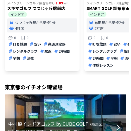
1.09
メイングリーンゴルフ練習場
から
km
メイングリーンゴルフ練習場
スキマゴルフ つつじヶ丘駅前店
SMART GOLF 調布布
インドア
インドア
つつじヶ丘駅から徒歩1分
布田駅から徒歩2分
4打席
2打席
0
0
0
0
打ち放題
安い
弾道測定器
打ち放題
安い
弾
レンタルクラブ
駅近
24時間
レンタルクラブ
個室
早朝
深夜
24時間
早朝
深
体験レッスン
東京都
のイチオシ練習場
中村橋インドアゴルフ by CUBE GOLF
（
練馬区
）