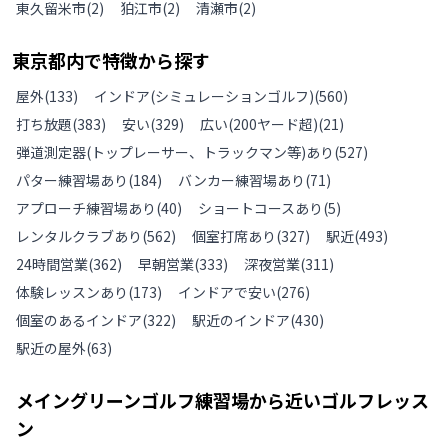
東久留米市
(
2
)
狛江市
(
2
)
清瀬市
(
2
)
東京都
内で特徴から探す
屋外
(
133
)
インドア(シミュレーションゴルフ)
(
560
)
打ち放題
(
383
)
安い
(
329
)
広い(200ヤード超)
(
21
)
弾道測定器(トップレーサー、トラックマン等)あり
(
527
)
パター練習場あり
(
184
)
バンカー練習場あり
(
71
)
アプローチ練習場あり
(
40
)
ショートコースあり
(
5
)
レンタルクラブあり
(
562
)
個室打席あり
(
327
)
駅近
(
493
)
24時間営業
(
362
)
早朝営業
(
333
)
深夜営業
(
311
)
体験レッスンあり
(
173
)
インドアで安い
(
276
)
個室のあるインドア
(
322
)
駅近のインドア
(
430
)
駅近の屋外
(
63
)
メイングリーンゴルフ練習場
から近いゴルフレッス
ン