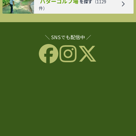
パターゴルフ場
を探す
（
1129
件）
＼ SNSでも配信中 ／