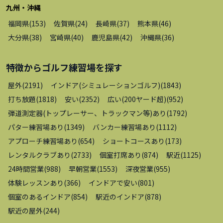
九州・沖縄
福岡県
(
153
)
佐賀県
(
24
)
長崎県
(
37
)
熊本県
(
46
)
大分県
(
38
)
宮崎県
(
40
)
鹿児島県
(
42
)
沖縄県
(
36
)
特徴から
ゴルフ練習場
を探す
屋外
(
2191
)
インドア(シミュレーションゴルフ)
(
1843
)
打ち放題
(
1818
)
安い
(
2352
)
広い(200ヤード超)
(
952
)
弾道測定器(トップレーサー、トラックマン等)あり
(
1792
)
パター練習場あり
(
1349
)
バンカー練習場あり
(
1112
)
アプローチ練習場あり
(
654
)
ショートコースあり
(
173
)
レンタルクラブあり
(
2733
)
個室打席あり
(
874
)
駅近
(
1125
)
24時間営業
(
988
)
早朝営業
(
1553
)
深夜営業
(
955
)
体験レッスンあり
(
366
)
インドアで安い
(
801
)
個室のあるインドア
(
854
)
駅近のインドア
(
878
)
駅近の屋外
(
244
)