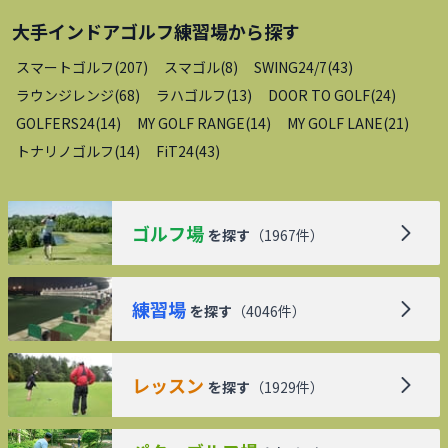
大手インドアゴルフ練習場
から探す
スマートゴルフ
(
207
)
スマゴル
(
8
)
SWING24/7
(
43
)
ラウンジレンジ
(
68
)
ラハゴルフ
(
13
)
DOOR TO GOLF
(
24
)
GOLFERS24
(
14
)
MY GOLF RANGE
(
14
)
MY GOLF LANE
(
21
)
トナリノゴルフ
(
14
)
FiT24
(
43
)
ゴルフ場
を探す
（
1967
件）
練習場
を探す
（
4046
件）
レッスン
を探す
（
1929
件）