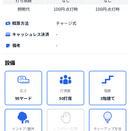
打ち放題
なし
なし
照明代
100円 点灯時
100円 点灯時
精算方法
チャージ式
キャッシュレス決済
-
備考
-
設備
広さ
打席数
階数
95ヤード
50打席
3階建て
インドア/屋外
レフティー打席
ティーアップ方法