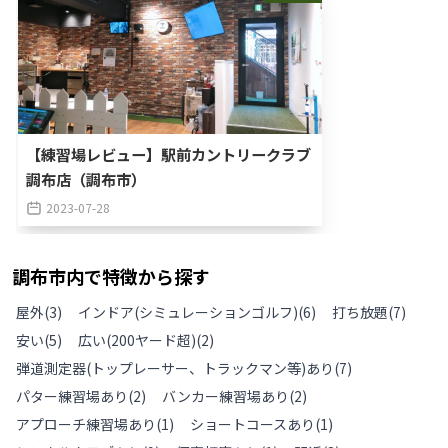
【練習場レビュー】駅前カントリークラブ
調布店（調布市）
2023-07-28
調布市
内で特徴から探す
屋外
(
3
)
インドア(シミュレーションゴルフ)
(
6
)
打ち放題
(
7
)
安い
(
5
)
広い(200ヤード超)
(
2
)
弾道測定器(トップレーサー、トラックマン等)あり
(
7
)
パター練習場あり
(
2
)
バンカー練習場あり
(
2
)
アプローチ練習場あり
(
1
)
ショートコースあり
(
1
)