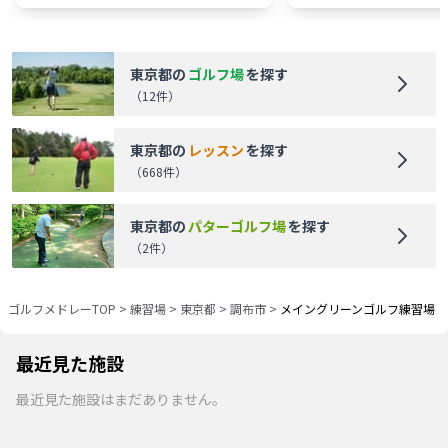
東京都
の
ゴルフ場
を探す
（
12
件）
東京都
の
レッスン
を探す
（
668
件）
東京都
の
パターゴルフ場
を探す
（
2
件）
ゴルフメドレーTOP
>
練習場
>
東京都
>
調布市
>
メイングリーンゴルフ練習場
最近見た施設
最近見た施設はまだありません。