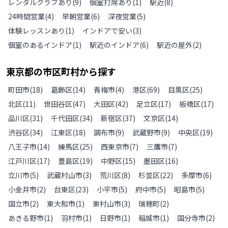
レンタルクラブあり
(
9
)
個室打席あり
(
1
)
駅近
(
8
)
24時間営業
(
4
)
早朝営業
(
6
)
深夜営業
(
5
)
体験レッスンあり
(
1
)
インドアで安い
(
3
)
個室のあるインドア
(
1
)
駅近のインドア
(
6
)
駅近の屋外
(
2
)
東京都
の
市区町村から探す
町田市
(
18
)
葛飾区
(
14
)
青梅市
(
4
)
港区
(
69
)
目黒区
(
25
)
北区
(
11
)
世田谷区
(
47
)
大田区
(
42
)
足立区
(
17
)
板橋区
(
17
)
品川区
(
31
)
千代田区
(
34
)
新宿区
(
37
)
文京区
(
14
)
渋谷区
(
34
)
江東区
(
18
)
調布市
(
9
)
武蔵野市
(
9
)
中央区
(
19
)
八王子市
(
14
)
練馬区
(
25
)
西東京市
(
7
)
三鷹市
(
7
)
江戸川区
(
17
)
豊島区
(
19
)
中野区
(
15
)
墨田区
(
16
)
立川市
(
5
)
武蔵村山市
(
3
)
荒川区
(
8
)
杉並区
(
22
)
多摩市
(
6
)
小金井市
(
2
)
台東区
(
23
)
小平市
(
5
)
府中市
(
5
)
昭島市
(
5
)
国立市
(
2
)
東大和市
(
1
)
東村山市
(
3
)
瑞穂町
(
2
)
あきる野市
(
1
)
羽村市
(
1
)
日野市
(
1
)
稲城市
(
1
)
国分寺市
(
2
)