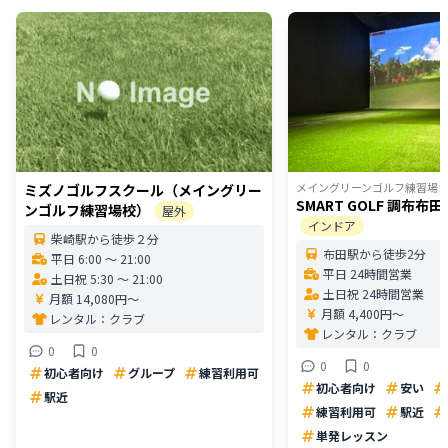
メイングリーンゴルフ練習場
ミズノゴルフスクール（メイングリー
SMART GOLF 調布布
ンゴルフ練習場校）
屋外
インドア
柴崎駅から徒歩２分
布田駅から徒歩2分
平日 6:00 〜 21:00
平日 24時間営業
土日祝 5:30 〜 21:00
土日祝 24時間営業
月額 14,080円〜
月額 4,400円〜
レンタル：
クラブ
レンタル：
クラブ
0
0
0
0
初心者向け
グループ
練習利用可
初心者向け
安い
駅近
練習利用可
駅近
単発レッスン