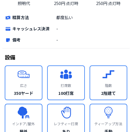
照明代
250円 点灯時
250円 点灯時
精算方法
都度払い
キャッシュレス決済
-
備考
-
設備
広さ
打席数
階数
350ヤード
100打席
2階建て
インドア/屋外
レフティー打席
ティーアップ方法
屋外
あり
手動