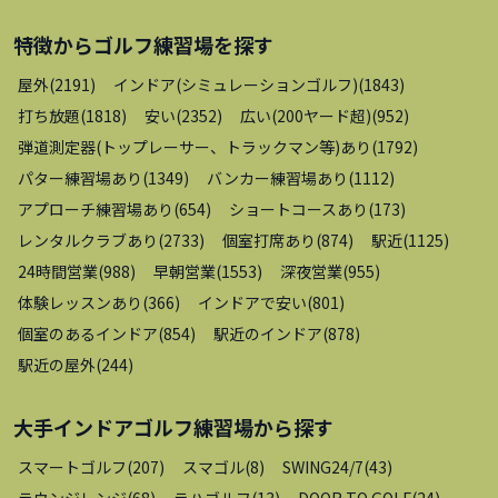
特徴から
ゴルフ練習場
を探す
屋外
(
2191
)
インドア(シミュレーションゴルフ)
(
1843
)
打ち放題
(
1818
)
安い
(
2352
)
広い(200ヤード超)
(
952
)
弾道測定器(トップレーサー、トラックマン等)あり
(
1792
)
パター練習場あり
(
1349
)
バンカー練習場あり
(
1112
)
アプローチ練習場あり
(
654
)
ショートコースあり
(
173
)
レンタルクラブあり
(
2733
)
個室打席あり
(
874
)
駅近
(
1125
)
24時間営業
(
988
)
早朝営業
(
1553
)
深夜営業
(
955
)
体験レッスンあり
(
366
)
インドアで安い
(
801
)
個室のあるインドア
(
854
)
駅近のインドア
(
878
)
駅近の屋外
(
244
)
大手インドアゴルフ練習場
から探す
スマートゴルフ
(
207
)
スマゴル
(
8
)
SWING24/7
(
43
)
ラウンジレンジ
(
68
)
ラハゴルフ
(
13
)
DOOR TO GOLF
(
24
)