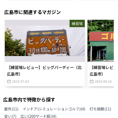
広島市
に関連するマガジン
練習場
【練習場レビュー】ビッグバーディー（北
【練習場レビュ
広島市）
広島市）
2025-07-03
2025-06-10
広島市
内で特徴から探す
屋外
(
11
)
インドア(シミュレーションゴルフ)
(
4
)
打ち放題
(
11
)
安い
(
7
)
広い(200ヤード超)
(
4
)