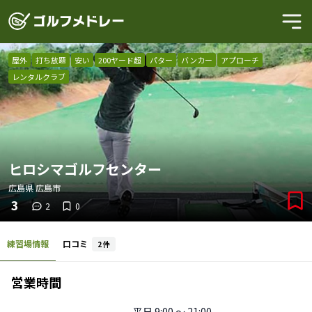
屋外
打ち放題
安い
200ヤード超
パター
バンカー
アプローチ
レンタルクラブ
ヒロシマゴルフセンター
広島県
広島市
3
2
0
練習場情報
口コミ
2
件
営業時間
平日
9:00 〜 21:00