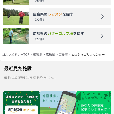
（
40
件）
広島県
の
レッスン
を探す
（
22
件）
広島県
の
パターゴルフ場
を探す
（
22
件）
ゴルフメドレーTOP
>
練習場
>
広島県
>
広島市
>
ヒロシマゴルフセンター
最近見た施設
最近見た施設はまだありません。