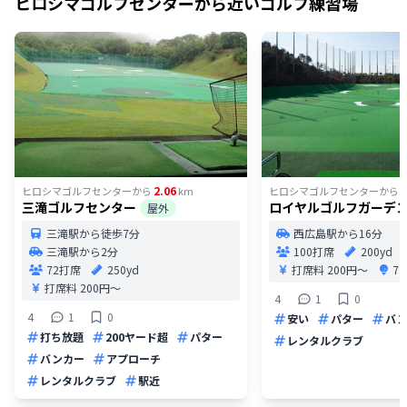
ヒロシマゴルフセンター
から近いゴルフ練習場
2.06
2
ヒロシマゴルフセンター
から
km
ヒロシマゴルフセンター
から
三滝ゴルフセンター
ロイヤルゴルフガーデ
屋外
三滝駅から徒歩7分
西広島駅から16分
三滝駅から2分
100打席
200yd
72打席
250yd
打席料
200円〜
7
打席料
200円〜
4
1
0
4
1
0
安い
パター
バ
打ち放題
200ヤード超
パター
レンタルクラブ
バンカー
アプローチ
レンタルクラブ
駅近