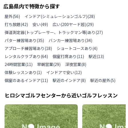
広島県
内で特徴から探す
屋外
(
56
)
インドア(シミュレーションゴルフ)
(
28
)
打ち放題
(
42
)
安い
(
49
)
広い(200ヤード超)
(
29
)
弾道測定器(トップレーサー、トラックマン等)あり
(
27
)
パター練習場あり
(
35
)
バンカー練習場あり
(
34
)
アプローチ練習場あり
(
18
)
ショートコースあり
(
4
)
レンタルクラブあり
(
64
)
個室打席あり
(
11
)
駅近
(
13
)
24時間営業
(
11
)
早朝営業
(
29
)
深夜営業
(
8
)
体験レッスンあり
(
1
)
インドアで安い
(
12
)
個室のあるインドア
(
11
)
駅近のインドア
(
8
)
駅近の屋外
(
5
)
ヒロシマゴルフセンター
から近いゴルフレッスン