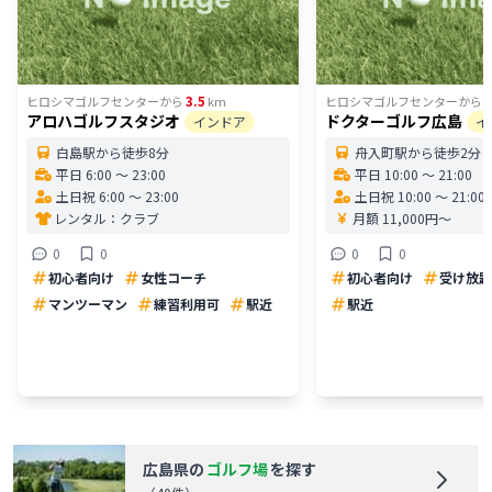
3.5
3
ヒロシマゴルフセンター
から
km
ヒロシマゴルフセンター
から
アロハゴルフスタジオ
ドクターゴルフ広島
インドア
イ
白島駅から徒歩8分
舟入町駅から徒歩2分
平日 6:00 〜 23:00
平日 10:00 〜 21:00
土日祝 6:00 〜 23:00
土日祝 10:00 〜 21:00
レンタル：
クラブ
月額 11,000円〜
0
0
0
0
初心者向け
女性コーチ
初心者向け
受け放題
マンツーマン
練習利用可
駅近
駅近
広島県
の
ゴルフ場
を探す