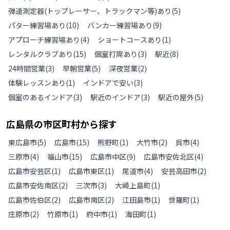
弾道測定器(トップレーサー、トラックマン等)あり
(
5
)
パター練習場あり
(
10
)
バンカー練習場あり
(
9
)
アプローチ練習場あり
(
4
)
ショートコースあり
(
1
)
レンタルクラブあり
(
15
)
個室打席あり
(
3
)
駅近
(
8
)
24時間営業
(
3
)
早朝営業
(
5
)
深夜営業
(
2
)
体験レッスンあり
(
1
)
インドアで安い
(
3
)
個室のあるインドア
(
3
)
駅近のインドア
(
3
)
駅近の屋外
(
5
)
広島県
の
市区町村から探す
東広島市
(
5
)
広島市
(
15
)
熊野町
(
1
)
大竹市
(
2
)
呉市
(
4
)
三原市
(
4
)
福山市
(
15
)
広島市中区
(
9
)
広島市安佐北区
(
4
)
広島市安芸区
(
1
)
広島市東区
(
1
)
尾道市
(
4
)
安芸高田市
(
2
)
広島市安佐南区
(
2
)
三次市
(
3
)
大崎上島町
(
1
)
広島市佐伯区
(
2
)
広島市南区
(
2
)
江田島市
(
1
)
世羅町
(
1
)
庄原市
(
2
)
竹原市
(
1
)
府中市
(
1
)
海田町
(
1
)