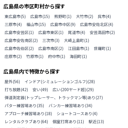
広島県
の
市区町村から探す
東広島市
(
5
)
広島市
(
15
)
熊野町
(
1
)
大竹市
(
2
)
呉市
(
4
)
三原市
(
4
)
福山市
(
15
)
広島市中区
(
9
)
広島市安佐北区
(
4
)
広島市安芸区
(
1
)
広島市東区
(
1
)
尾道市
(
4
)
安芸高田市
(
2
)
広島市安佐南区
(
2
)
三次市
(
3
)
大崎上島町
(
1
)
広島市佐伯区
(
2
)
広島市南区
(
2
)
江田島市
(
1
)
世羅町
(
1
)
庄原市
(
2
)
竹原市
(
1
)
府中市
(
1
)
海田町
(
1
)
広島県
内で特徴から探す
屋外
(
56
)
インドア(シミュレーションゴルフ)
(
28
)
打ち放題
(
42
)
安い
(
49
)
広い(200ヤード超)
(
29
)
弾道測定器(トップレーサー、トラックマン等)あり
(
27
)
パター練習場あり
(
35
)
バンカー練習場あり
(
34
)
アプローチ練習場あり
(
18
)
ショートコースあり
(
4
)
レンタルクラブあり
(
64
)
個室打席あり
(
11
)
駅近
(
13
)