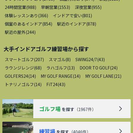
24時間営業
(
988
)
早朝営業
(
1553
)
深夜営業
(
955
)
体験レッスンあり
(
366
)
インドアで安い
(
801
)
個室のあるインドア
(
854
)
駅近のインドア
(
878
)
駅近の屋外
(
244
)
大手インドアゴルフ練習場
から探す
スマートゴルフ
(
207
)
スマゴル
(
8
)
SWING24/7
(
43
)
ラウンジレンジ
(
68
)
ラハゴルフ
(
13
)
DOOR TO GOLF
(
24
)
GOLFERS24
(
14
)
MY GOLF RANGE
(
14
)
MY GOLF LANE
(
21
)
トナリノゴルフ
(
14
)
FiT24
(
43
)
ゴルフ場
を探す
（
1967
件）
練習場
を探す
（
4046
件）