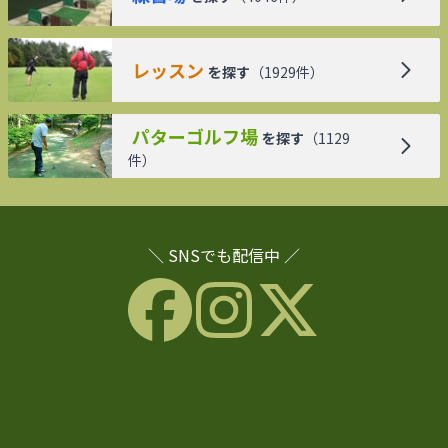
レッスン
を探す
（
1929
件）
パターゴルフ場
を探す
（
1129
件）
＼ SNSでも配信中 ／