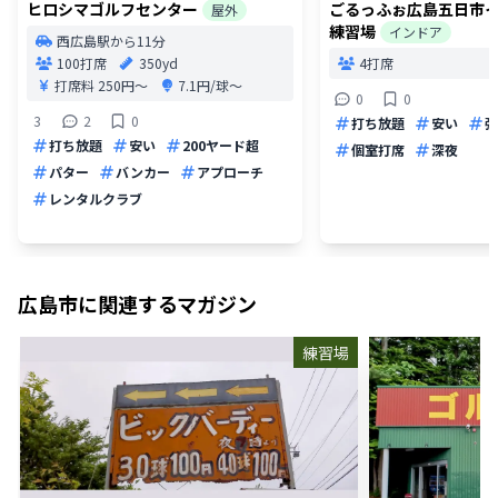
ヒロシマゴルフセンター
ごるっふぉ広島五日市
屋外
練習場
インドア
西広島駅から11分
100打席
350yd
4打席
打席料
250円〜
7.1円/球〜
0
0
3
2
0
打ち放題
安い
弾
打ち放題
安い
200ヤード超
個室打席
深夜
パター
バンカー
アプローチ
レンタルクラブ
広島市
に関連するマガジン
練習場