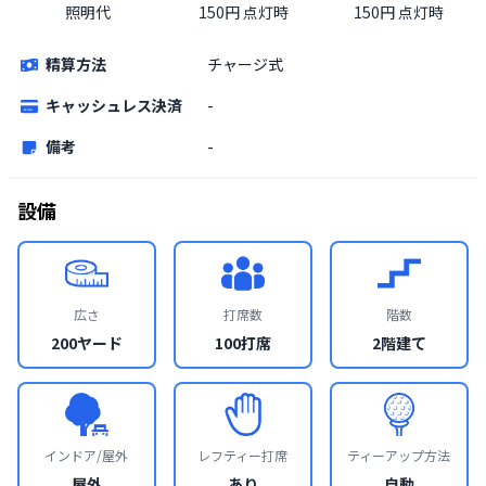
照明代
150円 点灯時
150円 点灯時
精算方法
チャージ式
キャッシュレス決済
-
備考
-
設備
広さ
打席数
階数
200ヤード
100打席
2階建て
インドア/屋外
レフティー打席
ティーアップ方法
屋外
あり
自動