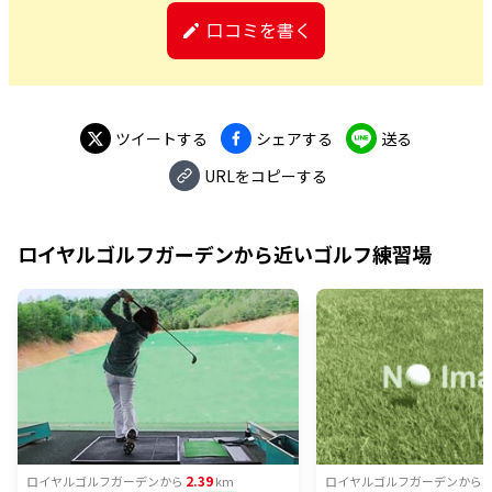
口コミを書く
ツイートする
シェアする
送る
URLをコピーする
ロイヤルゴルフガーデン
から近いゴルフ練習場
2.39
2
ロイヤルゴルフガーデン
から
km
ロイヤルゴルフガーデン
から