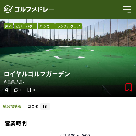
屋外
安い
パター
バンカー
レンタルクラブ
ロイヤルゴルフガーデン
広島県
広島市
4
1
0
練習場情報
口コミ
1
件
営業時間
平日
8:00 〜 0:00