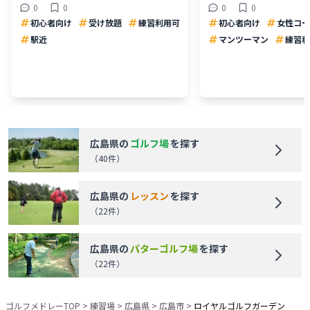
0
0
0
0
初心者向け
受け放題
練習利用可
初心者向け
女性コー
駅近
マンツーマン
練習利
広島県
の
ゴルフ場
を探す
（
40
件）
広島県
の
レッスン
を探す
（
22
件）
広島県
の
パターゴルフ場
を探す
（
22
件）
ゴルフメドレーTOP
>
練習場
>
広島県
>
広島市
>
ロイヤルゴルフガーデン