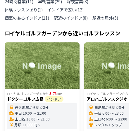
24時間営業
(
11
)
早朝営業
(
29
)
深夜営業
(
8
)
体験レッスンあり
(
1
)
インドアで安い
(
12
)
個室のあるインドア
(
11
)
駅近のインドア
(
8
)
駅近の屋外
(
5
)
ロイヤルゴルフガーデン
から近いゴルフレッスン
5.73
5
ロイヤルゴルフガーデン
から
km
ロイヤルゴルフガーデン
から
ドクターゴルフ広島
アロハゴルフスタジオ
インドア
舟入町駅から徒歩2分
白島駅から徒歩8分
平日 10:00 〜 21:00
平日 6:00 〜 23:00
土日祝 10:00 〜 21:00
土日祝 6:00 〜 23:00
月額 11,000円〜
レンタル：
クラブ