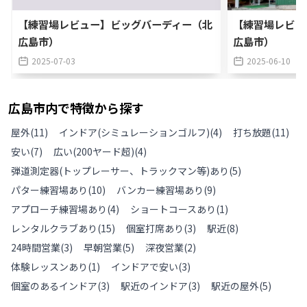
【練習場レビュー】ビッグバーディー（北
【練習場レビュ
広島市）
広島市）
2025-07-03
2025-06-10
広島市
内で特徴から探す
屋外
(
11
)
インドア(シミュレーションゴルフ)
(
4
)
打ち放題
(
11
)
安い
(
7
)
広い(200ヤード超)
(
4
)
弾道測定器(トップレーサー、トラックマン等)あり
(
5
)
パター練習場あり
(
10
)
バンカー練習場あり
(
9
)
アプローチ練習場あり
(
4
)
ショートコースあり
(
1
)
レンタルクラブあり
(
15
)
個室打席あり
(
3
)
駅近
(
8
)
24時間営業
(
3
)
早朝営業
(
5
)
深夜営業
(
2
)
体験レッスンあり
(
1
)
インドアで安い
(
3
)
個室のあるインドア
(
3
)
駅近のインドア
(
3
)
駅近の屋外
(
5
)