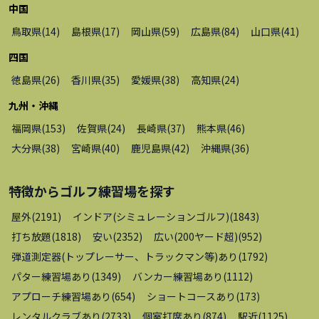
中国
鳥取県
(
14
)
島根県
(
17
)
岡山県
(
59
)
広島県
(
84
)
山口県
(
41
)
四国
徳島県
(
26
)
香川県
(
35
)
愛媛県
(
38
)
高知県
(
24
)
九州・沖縄
福岡県
(
153
)
佐賀県
(
24
)
長崎県
(
37
)
熊本県
(
46
)
大分県
(
38
)
宮崎県
(
40
)
鹿児島県
(
42
)
沖縄県
(
36
)
特徴から
ゴルフ練習場
を探す
屋外
(
2191
)
インドア(シミュレーションゴルフ)
(
1843
)
打ち放題
(
1818
)
安い
(
2352
)
広い(200ヤード超)
(
952
)
弾道測定器(トップレーサー、トラックマン等)あり
(
1792
)
パター練習場あり
(
1349
)
バンカー練習場あり
(
1112
)
アプローチ練習場あり
(
654
)
ショートコースあり
(
173
)
レンタルクラブあり
(
2733
)
個室打席あり
(
874
)
駅近
(
1125
)