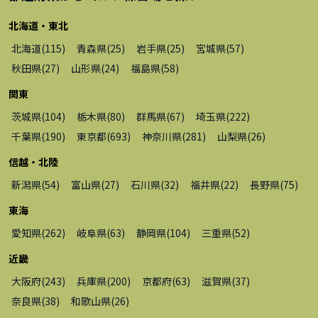
北海道・東北
北海道
(
115
)
青森県
(
25
)
岩手県
(
25
)
宮城県
(
57
)
秋田県
(
27
)
山形県
(
24
)
福島県
(
58
)
関東
茨城県
(
104
)
栃木県
(
80
)
群馬県
(
67
)
埼玉県
(
222
)
千葉県
(
190
)
東京都
(
693
)
神奈川県
(
281
)
山梨県
(
26
)
信越・北陸
新潟県
(
54
)
富山県
(
27
)
石川県
(
32
)
福井県
(
22
)
長野県
(
75
)
東海
愛知県
(
262
)
岐阜県
(
63
)
静岡県
(
104
)
三重県
(
52
)
近畿
大阪府
(
243
)
兵庫県
(
200
)
京都府
(
63
)
滋賀県
(
37
)
奈良県
(
38
)
和歌山県
(
26
)