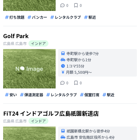
0
0
打ち放題
バンカー
レンタルクラブ
駅近
Golf Park
広島県
広島市
インドア
寺町駅から徒歩7分
寺町駅から1分
1コマ
55分
月額 5,500円〜
0
0
安い
弾道測定器
レンタルクラブ
個室打席
駅近
FiT24 インドアゴルフ広島祇園新道店
広島県
広島市
インドア
祇園新橋北駅から徒歩4分
広島市 安佐南区役所から4分