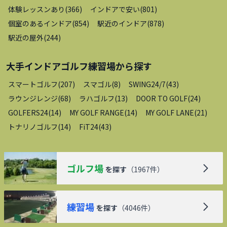
体験レッスンあり
(
366
)
インドアで安い
(
801
)
個室のあるインドア
(
854
)
駅近のインドア
(
878
)
駅近の屋外
(
244
)
大手インドアゴルフ練習場
から探す
スマートゴルフ
(
207
)
スマゴル
(
8
)
SWING24/7
(
43
)
ラウンジレンジ
(
68
)
ラハゴルフ
(
13
)
DOOR TO GOLF
(
24
)
GOLFERS24
(
14
)
MY GOLF RANGE
(
14
)
MY GOLF LANE
(
21
)
トナリノゴルフ
(
14
)
FiT24
(
43
)
ゴルフ場
を探す
（
1967
件）
練習場
を探す
（
4046
件）