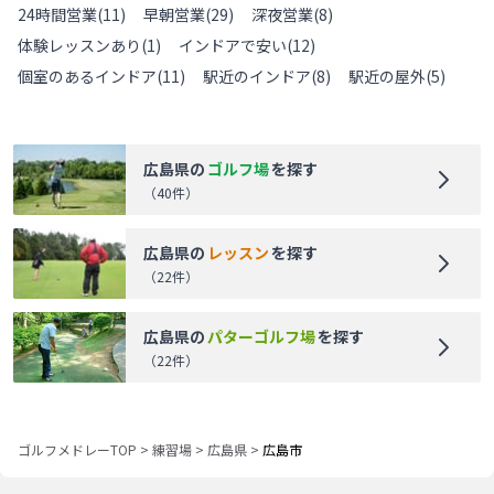
24時間営業
(
11
)
早朝営業
(
29
)
深夜営業
(
8
)
体験レッスンあり
(
1
)
インドアで安い
(
12
)
個室のあるインドア
(
11
)
駅近のインドア
(
8
)
駅近の屋外
(
5
)
広島県
の
ゴルフ場
を探す
（
40
件）
広島県
の
レッスン
を探す
（
22
件）
広島県
の
パターゴルフ場
を探す
（
22
件）
ゴルフメドレーTOP
>
練習場
>
広島県
>
広島市