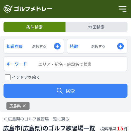
条件検索
地図検索
都道府県
特徴
選択する
選択する
キーワード
インドアを除く
検索
広島県
＜
広島県のゴルフ練習場一覧に戻る
広島市(広島県)のゴルフ練習場一覧
15
検索結果
件