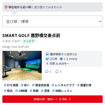
現在地から近い順
に並び替えてみませんか
SMART GOLF 鷹野橋交差点前
広島県
広島市
インドア
Design Your Golf Life
鷹野橋駅から徒歩1分
2打席
1コマ
60分
月額 4,400円〜
0
0
打ち放題
安い
弾道測定器
レンタルクラブ
個室打席
駅近
24時間
早朝
深夜
体験レッスン
体験利用（無料〜）を予約