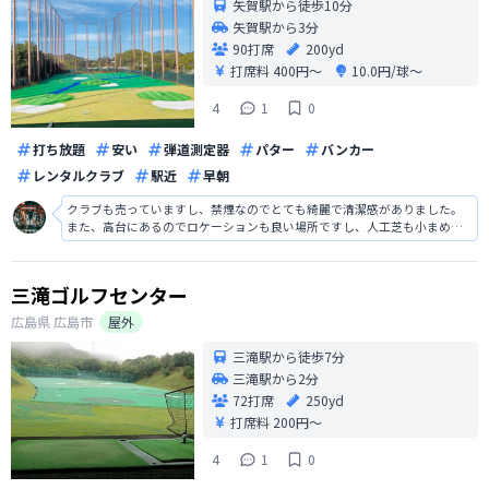
矢賀駅から徒歩10分
矢賀駅から3分
90打席
200yd
打席料
400円〜
10.0円/球〜
4
1
0
打ち放題
安い
弾道測定器
パター
バンカー
レンタルクラブ
駅近
早朝
クラブも売っていますし、禁煙なのでとても綺麗で清潔感がありました。
また、高台にあるのでロケーションも良い場所ですし、人工芝も小まめに
手入れをされていてとても綺麗です。奥行きがなく若干狭いですが、快適
に練習が出来ました。
三滝ゴルフセンター
広島県
広島市
屋外
三滝駅から徒歩7分
三滝駅から2分
72打席
250yd
打席料
200円〜
4
1
0