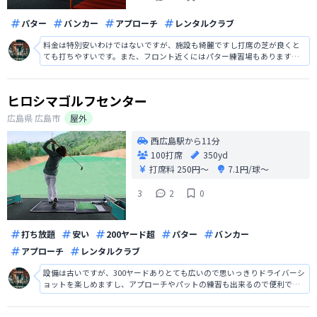
パター
バンカー
アプローチ
レンタルクラブ
料金は特別安いわけではないですが、施設も綺麗ですし打席の芝が良くと
ても打ちやすいです。また、フロント近くにはパター練習場もあります
し、打席にはヒーターなども完備されているので寒いシーズンは助かりま
す。奥行きが180ヤードしかないので飛距離は出せませんが、綺麗な施設で
気持ち良く練習出来ました。
ヒロシマゴルフセンター
広島県
広島市
屋外
西広島駅から11分
100打席
350yd
打席料
250円〜
7.1円/球〜
3
2
0
打ち放題
安い
200ヤード超
パター
バンカー
アプローチ
レンタルクラブ
設備は古いですが、300ヤードありとても広いので思いっきりドライバーシ
ョットを楽しめますし、アプローチやパットの練習も出来るので便利でし
た。また、1,400円打ち放題で時間制限がないので大変ありがたいですし、
食事も出来るのでとても良かったです。