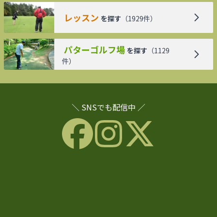
レッスン
を探す
（
1929
件）
パターゴルフ場
を探す
（
1129
件）
＼ SNSでも配信中 ／