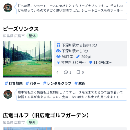
打ち放題にショートコースに価格もとてもリーズナブルですし、手入れな
ども整っているのですごく良い環境でした。ショートコースも各ホールそ
れぞれに特徴があり、打ち上げや谷越えなど、とても充実した練習になり
ますし、アクセスは若干不便ではありますが、ファミリーでも楽しめる環
境があります。
ピーズリンクス
広島県
広島市
屋外
下深川駅から徒歩10分
下深川駅から3分
96打席
200yd
打席料
330円〜
11.0円/球〜
4
1
0
打ち放題
パター
レンタルクラブ
駅近
駐車場も広く施設も比較的新しいですし、３階席まであるので落ち着いて
練習する事が出来ます。また、会員になれば安い料金で利用出来ますし、
飛距離が出せるので良い練習になります。ゆっくりと落ち着いて練習する
には良い環境でした。
広電ゴルフ（旧広電ゴルフガーデン）
広島県
広島市
屋外