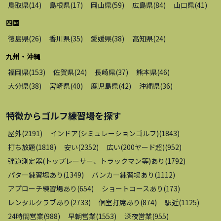
鳥取県
(
14
)
島根県
(
17
)
岡山県
(
59
)
広島県
(
84
)
山口県
(
41
)
四国
徳島県
(
26
)
香川県
(
35
)
愛媛県
(
38
)
高知県
(
24
)
九州・沖縄
福岡県
(
153
)
佐賀県
(
24
)
長崎県
(
37
)
熊本県
(
46
)
大分県
(
38
)
宮崎県
(
40
)
鹿児島県
(
42
)
沖縄県
(
36
)
特徴から
ゴルフ練習場
を探す
屋外
(
2191
)
インドア(シミュレーションゴルフ)
(
1843
)
打ち放題
(
1818
)
安い
(
2352
)
広い(200ヤード超)
(
952
)
弾道測定器(トップレーサー、トラックマン等)あり
(
1792
)
パター練習場あり
(
1349
)
バンカー練習場あり
(
1112
)
アプローチ練習場あり
(
654
)
ショートコースあり
(
173
)
レンタルクラブあり
(
2733
)
個室打席あり
(
874
)
駅近
(
1125
)
24時間営業
(
988
)
早朝営業
(
1553
)
深夜営業
(
955
)