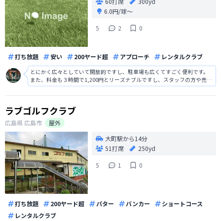
60打席
300yd
6.0円/球〜
5
2
0
打ち放題
安い
200ヤード超
アプローチ
レンタルクラブ
とにかく広々としていて開放的ですし、駐車場も広くてすごく便利です。
また、料金も３時間で1,200円とリーズナブルですし、スタッフの方や売店
の方の対応もとても親切で気持ち良いです。練習するにはすごく良い環境
に雰囲気が揃っている場所だと感じました。
ラブゴルフクラブ
広島県
広島市
屋外
大町駅から14分
51打席
250yd
5
1
0
打ち放題
200ヤード超
パター
バンカー
ショートコース
レンタルクラブ