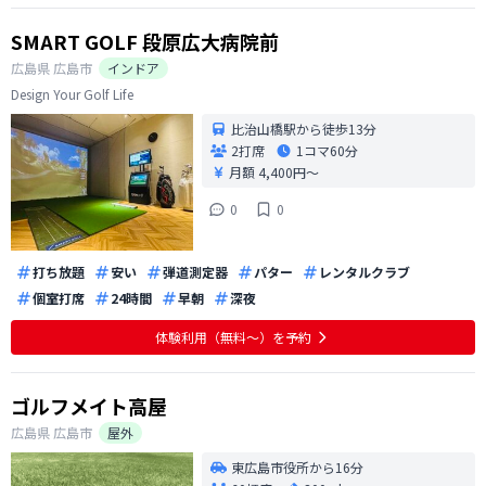
SMART GOLF 段原広大病院前
広島県
広島市
インドア
Design Your Golf Life
比治山橋駅から徒歩13分
2打席
1コマ
60分
月額 4,400円〜
0
0
打ち放題
安い
弾道測定器
パター
レンタルクラブ
個室打席
24時間
早朝
深夜
体験利用（無料〜）を予約
ゴルフメイト高屋
広島県
広島市
屋外
東広島市役所から16分