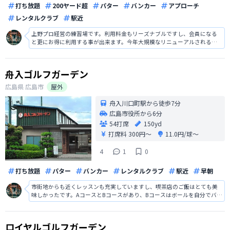
打ち放題
200ヤード超
パター
バンカー
アプローチ
レンタルクラブ
駅近
上野プロ経営の練習場です。利用料金もリーズナブルですし、会員になる
と更にお得に利用する事が出来ます。今年大規模なリニューアルされるよ
うですが、山を切り開いて造られているので、1階は傾斜がきついです。傾
斜が気になる方は2階を利用された方が良いです。しかし、リニューアルさ
れたら変わると思いますし、楽しみ
舟入ゴルフガーデン
広島県
広島市
屋外
舟入川口町駅から徒歩7分
広島市役所から6分
54打席
150yd
打席料
300円〜
11.0円/球〜
4
1
0
打ち放題
パター
バンカー
レンタルクラブ
駅近
早朝
市街地からも近くレッスンも充実していますし、喫茶店のご飯はとても美
味しかったです。AコースとBコースがあり、Bコースはボールを自分でバケ
ツに入れ用意をしなくてはいけないので若干手間がかかります。また、Bコ
ースには貸しクラブがないので手ぶらの場合は注意が必要です。
ロイヤルゴルフガーデン