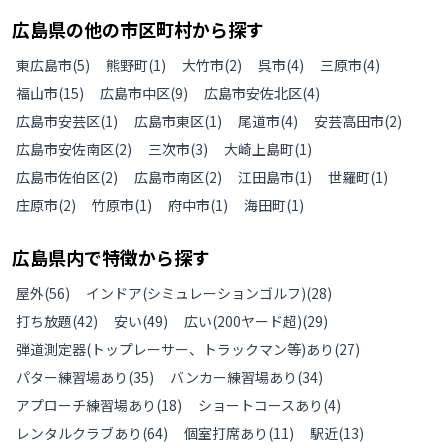
広島県
の
他の
市区町村から探す
東広島市
(
5
)
熊野町
(
1
)
大竹市
(
2
)
呉市
(
4
)
三原市
(
4
)
福山市
(
15
)
広島市中区
(
9
)
広島市安佐北区
(
4
)
広島市安芸区
(
1
)
広島市東区
(
1
)
尾道市
(
4
)
安芸高田市
(
2
)
広島市安佐南区
(
2
)
三次市
(
3
)
大崎上島町
(
1
)
広島市佐伯区
(
2
)
広島市南区
(
2
)
江田島市
(
1
)
世羅町
(
1
)
庄原市
(
2
)
竹原市
(
1
)
府中市
(
1
)
海田町
(
1
)
広島県
内で特徴から探す
屋外
(
56
)
インドア(シミュレーションゴルフ)
(
28
)
打ち放題
(
42
)
安い
(
49
)
広い(200ヤード超)
(
29
)
弾道測定器(トップレーサー、トラックマン等)あり
(
27
)
パター練習場あり
(
35
)
バンカー練習場あり
(
34
)
アプローチ練習場あり
(
18
)
ショートコースあり
(
4
)
レンタルクラブあり
(
64
)
個室打席あり
(
11
)
駅近
(
13
)