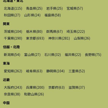
北海道・東北
北海道
(
115
)
青森県
(
25
)
岩手県
(
25
)
宮城県
(
57
)
秋田県
(
27
)
山形県
(
24
)
福島県
(
58
)
関東
茨城県
(
104
)
栃木県
(
80
)
群馬県
(
67
)
埼玉県
(
222
)
千葉県
(
190
)
東京都
(
693
)
神奈川県
(
281
)
山梨県
(
26
)
信越・北陸
新潟県
(
54
)
富山県
(
27
)
石川県
(
32
)
福井県
(
22
)
長野県
(
75
)
東海
愛知県
(
262
)
岐阜県
(
63
)
静岡県
(
104
)
三重県
(
52
)
近畿
大阪府
(
243
)
兵庫県
(
200
)
京都府
(
63
)
滋賀県
(
37
)
奈良県
(
38
)
和歌山県
(
26
)
中国