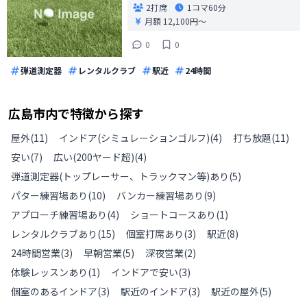
2打席
1コマ
60分
月額 12,100円〜
0
0
弾道測定器
レンタルクラブ
駅近
24時間
広島市
内で特徴から探す
屋外
(
11
)
インドア(シミュレーションゴルフ)
(
4
)
打ち放題
(
11
)
安い
(
7
)
広い(200ヤード超)
(
4
)
弾道測定器(トップレーサー、トラックマン等)あり
(
5
)
パター練習場あり
(
10
)
バンカー練習場あり
(
9
)
アプローチ練習場あり
(
4
)
ショートコースあり
(
1
)
レンタルクラブあり
(
15
)
個室打席あり
(
3
)
駅近
(
8
)
24時間営業
(
3
)
早朝営業
(
5
)
深夜営業
(
2
)
体験レッスンあり
(
1
)
インドアで安い
(
3
)
個室のあるインドア
(
3
)
駅近のインドア
(
3
)
駅近の屋外
(
5
)