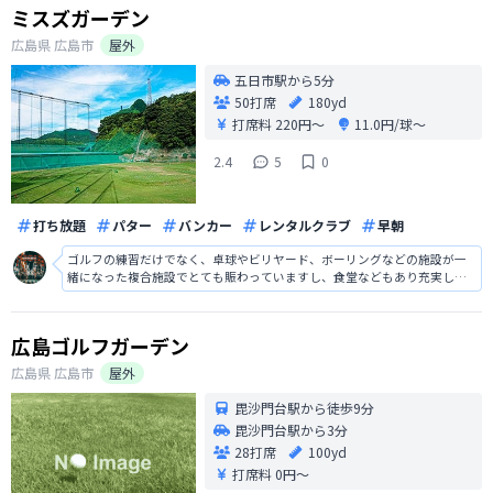
ミスズガーデン
広島県
広島市
屋外
五日市駅から5分
50打席
180yd
打席料
220円〜
11.0円/球〜
2.4
5
0
打ち放題
パター
バンカー
レンタルクラブ
早朝
ゴルフの練習だけでなく、卓球やビリヤード、ボーリングなどの施設が一
緒になった複合施設でとても賑わっていますし、食堂などもあり充実した
施設でした。また、ゴルフ練習場も綺麗で打ちやすかったですし、とても
良い運動になり充実した時間を過ごせました。
広島ゴルフガーデン
広島県
広島市
屋外
毘沙門台駅から徒歩9分
毘沙門台駅から3分
28打席
100yd
打席料
0円〜