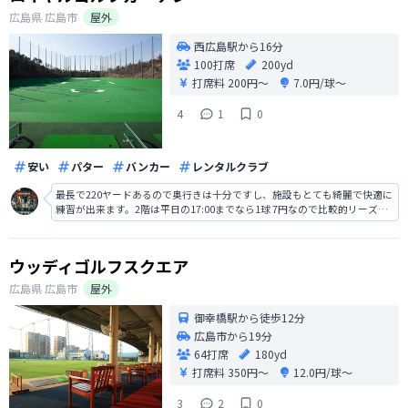
広島県
広島市
屋外
西広島駅から16分
100打席
200yd
打席料
200円〜
7.0円/球〜
4
1
0
安い
パター
バンカー
レンタルクラブ
最長で220ヤードあるので奥行きは十分ですし、施設もとても綺麗で快適に
練習が出来ます。2階は平日の17:00までなら1球 7円なので比較的リーズナ
ブルですし、パターやバンカーなどの練習場もあります。打ち放題はない
ですが、雰囲気が良く気持ち良かったです。
ウッディゴルフスクエア
広島県
広島市
屋外
御幸橋駅から徒歩12分
広島市から19分
64打席
180yd
打席料
350円〜
12.0円/球〜
3
2
0