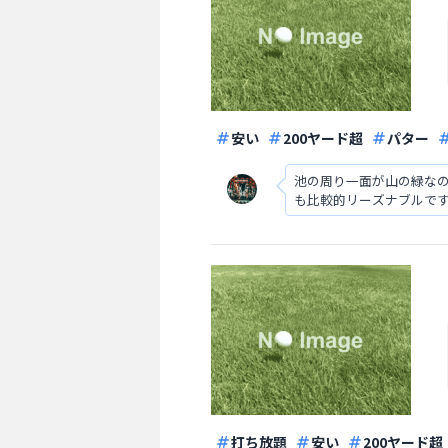
安い
200ヤード超
パター
池の周り一面が山の緑な
も比較的リーズナブルで
打ち放題
安い
200ヤード超