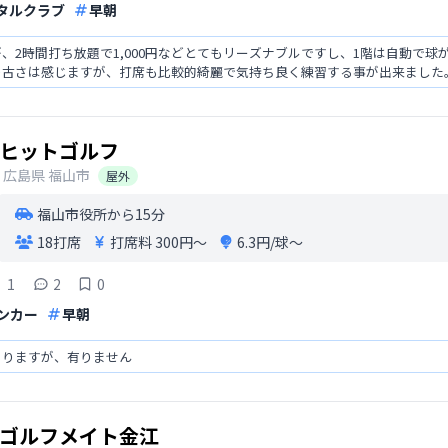
タルクラブ
早朝
、2時間打ち放題で1,000円などとてもリーズナブルですし、1階は自動で
の古さは感じますが、打席も比較的綺麗で気持ち良く練習する事が出来ました
ヒットゴルフ
広島県
福山市
屋外
福山市役所から15分
18打席
打席料
300円〜
6.3円/球〜
1
2
0
ンカー
早朝
ありますが、有りません
ゴルフメイト金江