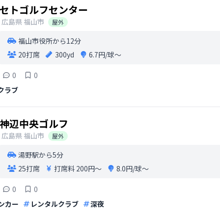
セトゴルフセンター
広島県
福山市
屋外
福山市役所から12分
20打席
300yd
6.7円/球〜
0
0
クラブ
神辺中央ゴルフ
広島県
福山市
屋外
湯野駅から5分
25打席
打席料
200円〜
8.0円/球〜
0
0
ンカー
レンタルクラブ
深夜