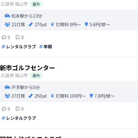
広島県
福山市
屋外
松永駅から13分
21打席
270yd
打席料
0円〜
5.6円/球〜
0
0
レンタルクラブ
早朝
新市ゴルフセンター
広島県
福山市
屋外
戸手駅から5分
27打席
250yd
打席料
100円〜
7.0円/球〜
0
0
レンタルクラブ