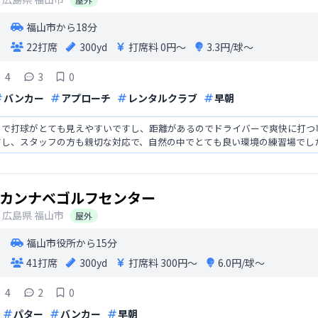
福山市から18分
22打席
300yd
打席料
0円〜
3.3円/球〜
4
3
0
バンカー
アプローチ
レンタルクラブ
早朝
ので打球がとても見えやすいですし、距離があるのでドライバーで爽快に打つ
すし、スタッフの方も親切な対応で、自然の中でとても良い環境の練習場でし
カンナベゴルフセンター
広島県
福山市
屋外
福山市役所から15分
41打席
300yd
打席料
300円〜
6.0円/球〜
4
2
0
パター
バンカー
早朝