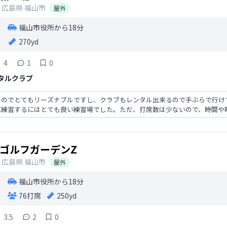
広島県
福山市
屋外
福山市役所から18分
270yd
4
1
0
タルクラブ
放題なのでとてもリーズナブルですし、クラブもレンタル出来るので手ぶらで行
に練習するにはとても良い練習場でした。ただ、打席数は少ないので、時間や
です。
ゴルフガーデンZ
広島県
福山市
屋外
福山市役所から18分
76打席
250yd
3.5
2
0