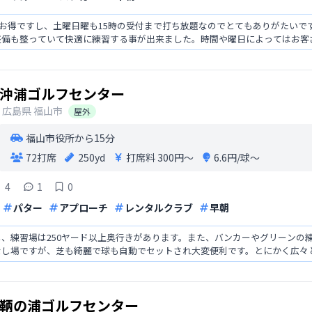
のでお得ですし、土曜日曜も15時の受付まで打ち放題なのでとてもありがたい
整備も整っていて快適に練習する事が出来ました。時間や曜日によってはお客
沖浦ゴルフセンター
広島県
福山市
屋外
福山市役所から15分
72打席
250yd
打席料
300円〜
6.6円/球〜
4
1
0
パター
アプローチ
レンタルクラブ
早朝
、練習場は250ヤード以上奥行きがあります。また、バンカーやグリーンの
なし場ですが、芝も綺麗で球も自動でセットされ大変便利です。とにかく広々
鞆の浦ゴルフセンター