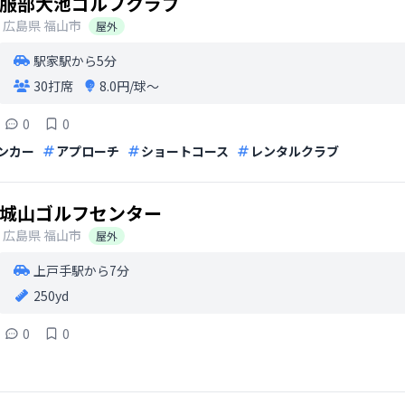
服部大池ゴルフクラブ
広島県
福山市
屋外
駅家駅から5分
30打席
8.0円/球〜
0
0
ンカー
アプローチ
ショートコース
レンタルクラブ
城山ゴルフセンター
広島県
福山市
屋外
上戸手駅から7分
250yd
0
0