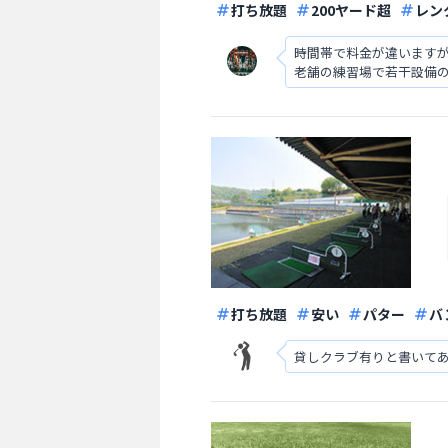
打ち放題
200ヤード超
レン
時間帯で料金が違いますが
老舗の練習場で若干設備
打ち放題
安い
パター
バ
貸しクラブ有りと書いて