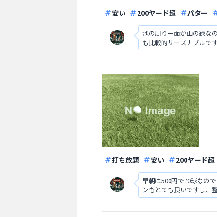
安い
200ヤード超
パター
池の周り一面が山の緑な
も比較的リーズナブルで
打ち放題
安い
200ヤード超
早朝は500円で70球な
ンもとても良いですし、
も自動なので便利です。