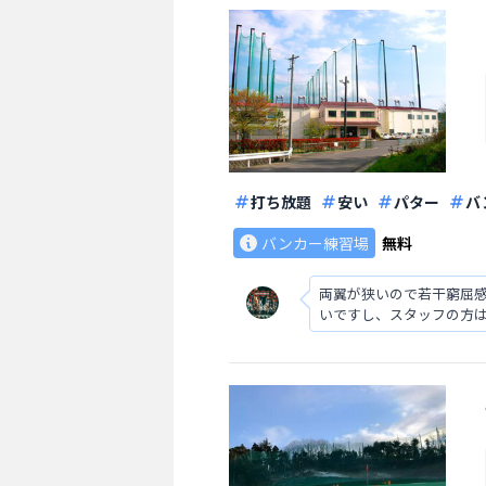
打ち放題
安い
パター
バ
バンカー練習場
無料
両翼が狭いので若干窮屈
いですし、スタッフの方