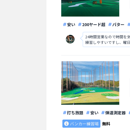
安い
200ヤード超
パター
24時間営業なので時間
練習しやすいですし、曜
す。
打ち放題
安い
弾道測定器
バンカー練習場
無料