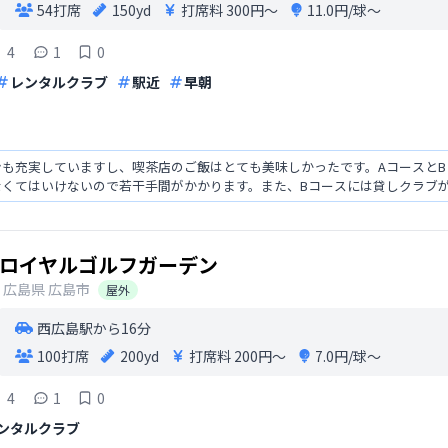
54打席
150yd
打席料
300円〜
11.0円/球〜
4
1
0
レンタルクラブ
駅近
早朝
も充実していますし、喫茶店のご飯はとても美味しかったです。AコースとB
なくてはいけないので若干手間がかかります。また、Bコースには貸しクラブ
ロイヤルゴルフガーデン
広島県
広島市
屋外
西広島駅から16分
100打席
200yd
打席料
200円〜
7.0円/球〜
4
1
0
ンタルクラブ