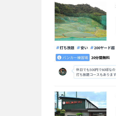
打ち放題
安い
200ヤード超
バンカー練習場
20分間無料
休日でも500円で60球
打ち放題コースもありま
です。