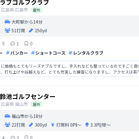
ラブゴルフクラブ
広島県
広島市
屋外
大町駅から14分
51打席
250yd
5
1
0
ー
バンカー
ショートコース
レンタルクラブ
スに価格もとてもリーズナブルですし、手入れなども整っているのですごく良
り、打ち上げや谷越えなど、とても充実した練習になりますし、アクセスは若
す。
鈴池ゴルフセンター
広島県
福山市
屋外
福山市から18分
22打席
300yd
打席料
0円〜
3.3円/球〜
4
3
0