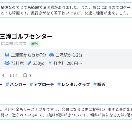
、禁煙なのでとても綺麗で清潔感がありました。また、高台にあるのでロケー
てとても綺麗です。奥行きがなく若干狭いですが、快適に練習が出来ました。
三滝ゴルフセンター
広島県
広島市
屋外
三滝駅から徒歩7分
三滝駅から2分
72打席
250yd
打席料
200円〜
4
1
0
ー
バンカー
アプローチ
レンタルクラブ
駅近
す。利用料金もリーズナブルですし、会員になると更にお得に利用する事が出
開いて造られているので、1階は傾斜がきついです。傾斜が気になる方は2階
わると思いますし、楽しみ