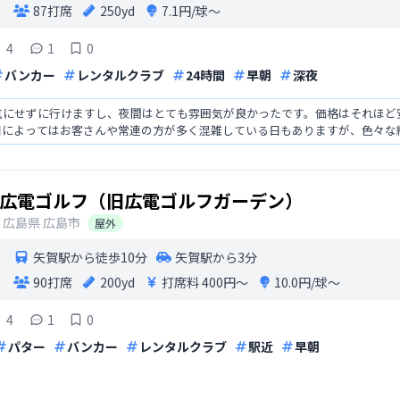
87打席
250yd
7.1円/球〜
4
1
0
バンカー
レンタルクラブ
24時間
早朝
深夜
を気にせずに行けますし、夜間はとても雰囲気が良かったです。価格はそれほど
日によってはお客さんや常連の方が多く混雑している日もありますが、色々な
広電ゴルフ（旧広電ゴルフガーデン）
広島県
広島市
屋外
矢賀駅から徒歩10分
矢賀駅から3分
90打席
200yd
打席料
400円〜
10.0円/球〜
4
1
0
パター
バンカー
レンタルクラブ
駅近
早朝