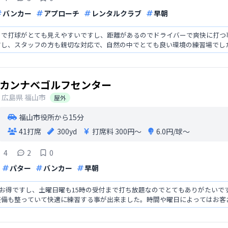
バンカー
アプローチ
レンタルクラブ
早朝
ので打球がとても見えやすいですし、距離があるのでドライバーで爽快に打つ
すし、スタッフの方も親切な対応で、自然の中でとても良い環境の練習場でし
カンナベゴルフセンター
広島県
福山市
屋外
福山市役所から15分
41打席
300yd
打席料
300円〜
6.0円/球〜
4
2
0
パター
バンカー
早朝
のでお得ですし、土曜日曜も15時の受付まで打ち放題なのでとてもありがたい
整備も整っていて快適に練習する事が出来ました。時間や曜日によってはお客