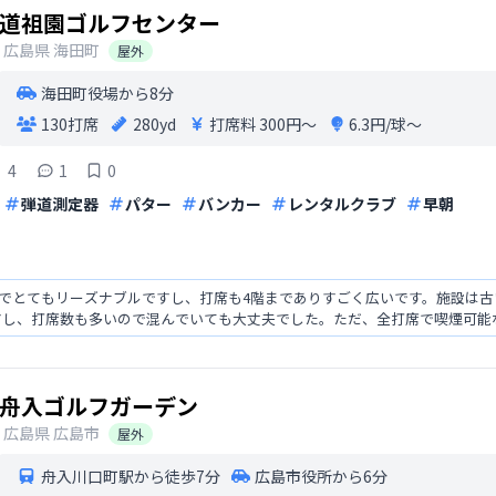
道祖園ゴルフセンター
広島県
海田町
屋外
海田町役場から8分
130打席
280yd
打席料
300円〜
6.3円/球〜
4
1
0
弾道測定器
パター
バンカー
レンタルクラブ
早朝
なのでとてもリーズナブルですし、打席も4階までありすごく広いです。施設は
すし、打席数も多いので混んでいても大丈夫でした。ただ、全打席で喫煙可能
舟入ゴルフガーデン
広島県
広島市
屋外
舟入川口町駅から徒歩7分
広島市役所から6分