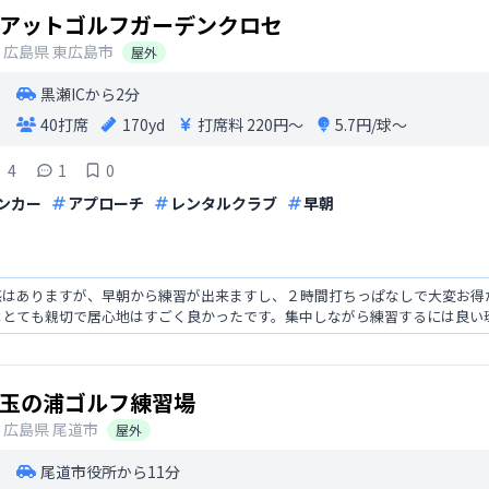
アットゴルフガーデンクロセ
広島県
東広島市
屋外
黒瀬ICから2分
40打席
170yd
打席料
220円〜
5.7円/球〜
4
1
0
ンカー
アプローチ
レンタルクラブ
早朝
感はありますが、早朝から練習が出来ますし、２時間打ちっぱなしで大変お得
はとても親切で居心地はすごく良かったです。集中しながら練習するには良い
玉の浦ゴルフ練習場
広島県
尾道市
屋外
尾道市役所から11分