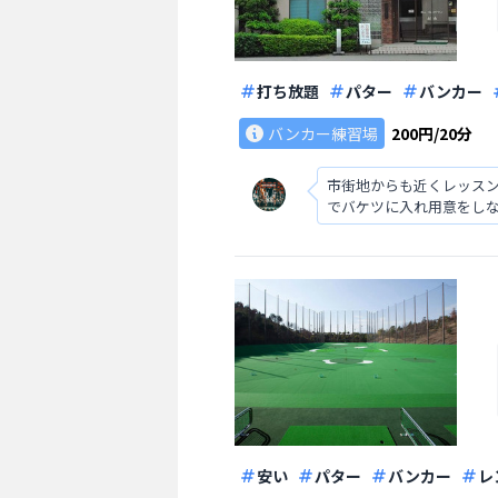
打ち放題
パター
バンカー
バンカー練習場
200円/20分
市街地からも近くレッスン
でバケツに入れ用意をし
す。
安い
パター
バンカー
レ