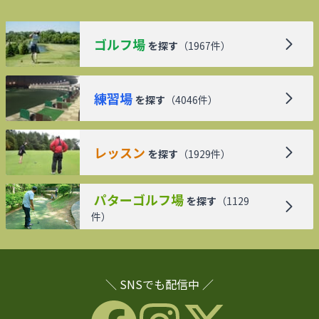
ゴルフ場
を探す
（
1967
件）
練習場
を探す
（
4046
件）
レッスン
を探す
（
1929
件）
パターゴルフ場
を探す
（
1129
件）
＼ SNSでも配信中 ／