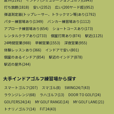
打ち放題
(
1818
)
安い
(
2352
)
広い(200ヤード超)
(
952
)
弾道測定器(トップレーサー、トラックマン等)あり
(
1792
)
パター練習場あり
(
1349
)
バンカー練習場あり
(
1112
)
アプローチ練習場あり
(
654
)
ショートコースあり
(
173
)
レンタルクラブあり
(
2733
)
個室打席あり
(
874
)
駅近
(
1125
)
24時間営業
(
988
)
早朝営業
(
1553
)
深夜営業
(
955
)
体験レッスンあり
(
366
)
インドアで安い
(
801
)
個室のあるインドア
(
854
)
駅近のインドア
(
878
)
駅近の屋外
(
244
)
大手インドアゴルフ練習場
から探す
スマートゴルフ
(
207
)
スマゴル
(
8
)
SWING24/7
(
43
)
ラウンジレンジ
(
68
)
ラハゴルフ
(
13
)
DOOR TO GOLF
(
24
)
GOLFERS24
(
14
)
MY GOLF RANGE
(
14
)
MY GOLF LANE
(
21
)
トナリノゴルフ
(
14
)
FiT24
(
43
)