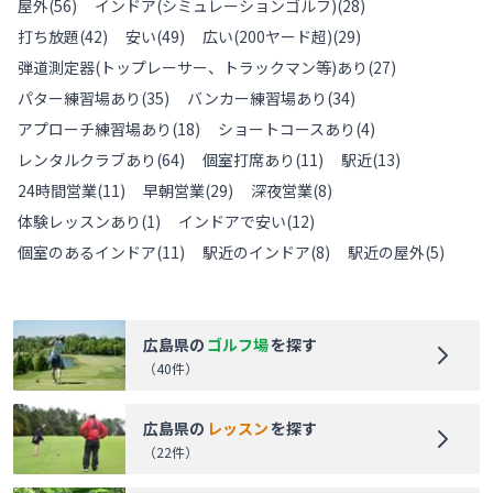
屋外
(
56
)
インドア(シミュレーションゴルフ)
(
28
)
打ち放題
(
42
)
安い
(
49
)
広い(200ヤード超)
(
29
)
弾道測定器(トップレーサー、トラックマン等)あり
(
27
)
パター練習場あり
(
35
)
バンカー練習場あり
(
34
)
アプローチ練習場あり
(
18
)
ショートコースあり
(
4
)
レンタルクラブあり
(
64
)
個室打席あり
(
11
)
駅近
(
13
)
24時間営業
(
11
)
早朝営業
(
29
)
深夜営業
(
8
)
体験レッスンあり
(
1
)
インドアで安い
(
12
)
個室のあるインドア
(
11
)
駅近のインドア
(
8
)
駅近の屋外
(
5
)
広島県
の
ゴルフ場
を探す
（
40
件）
広島県
の
レッスン
を探す
（
22
件）