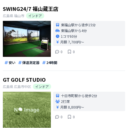
SWING24/7 福山蔵王店
広島県
福山市
インドア
東福山駅から徒歩15分
東福山駅から4分
1コマ
60分
月額 7,700円〜
0
0
安い
弾道測定器
24時間
GT GOLF STUDIO
広島県
広島市中区
インドア
十日市町駅から徒歩2分
2打席
月額 8,800円〜
0
0