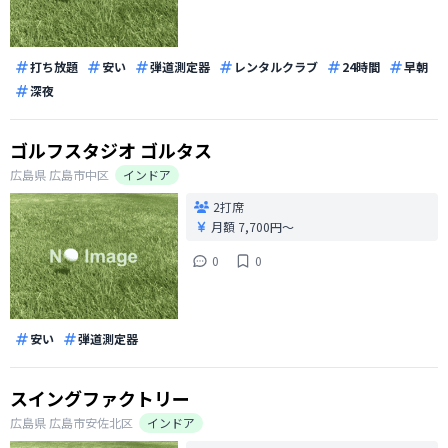
打ち放題
安い
弾道測定器
レンタルクラブ
24時間
早朝
深夜
ゴルフスタジオ ゴルタス
広島県
広島市中区
インドア
2打席
月額 7,700円〜
0
0
安い
弾道測定器
スイングファクトリー
広島県
広島市安佐北区
インドア