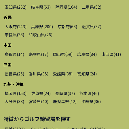
愛知県
(
262
)
岐阜県
(
63
)
静岡県
(
104
)
三重県
(
52
)
近畿
大阪府
(
243
)
兵庫県
(
200
)
京都府
(
63
)
滋賀県
(
37
)
奈良県
(
38
)
和歌山県
(
26
)
中国
鳥取県
(
14
)
島根県
(
17
)
岡山県
(
59
)
広島県
(
84
)
山口県
(
41
)
四国
徳島県
(
26
)
香川県
(
35
)
愛媛県
(
38
)
高知県
(
24
)
九州・沖縄
福岡県
(
153
)
佐賀県
(
24
)
長崎県
(
37
)
熊本県
(
46
)
大分県
(
38
)
宮崎県
(
40
)
鹿児島県
(
42
)
沖縄県
(
36
)
特徴から
ゴルフ練習場
を探す
屋外
(
2191
)
インドア(シミュレーションゴルフ)
(
1843
)