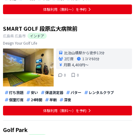
体験利用（無料〜）を予約
SMART GOLF 段原広大病院前
広島県
広島市
インドア
Design Your Golf Life
比治山橋駅から徒歩13分
2打席
1コマ
60分
月額 4,400円〜
0
0
打ち放題
安い
弾道測定器
パター
レンタルクラブ
個室打席
24時間
早朝
深夜
体験利用（無料〜）を予約
Golf Park