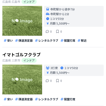
広島県
広島市
インドア
寺町駅から徒歩7分
寺町駅から1分
1コマ
55分
月額 5,500円〜
0
0
安い
弾道測定器
レンタルクラブ
個室打席
駅近
イマトゴルフクラブ
広島県
三原市
インドア
3打席
1コマ
50分
月額 5,500円〜
0
0
安い
弾道測定器
レンタルクラブ
個室打席