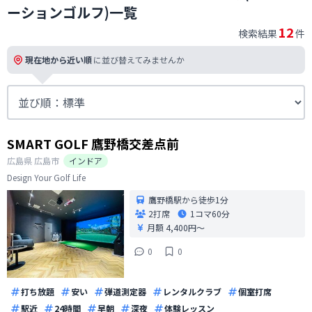
ーションゴルフ)一覧
12
検索結果
件
現在地から近い順
に並び替えてみませんか
SMART GOLF 鷹野橋交差点前
広島県
広島市
インドア
Design Your Golf Life
鷹野橋駅から徒歩1分
2打席
1コマ
60分
月額 4,400円〜
0
0
打ち放題
安い
弾道測定器
レンタルクラブ
個室打席
駅近
24時間
早朝
深夜
体験レッスン