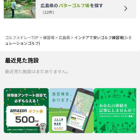
広島県
の
パターゴルフ場
を探す
（
22
件）
ゴルフメドレーTOP
>
練習場
>
広島県
>
インドアで安いゴルフ練習場(シミ
ュレーションゴルフ)
最近見た施設
最近見た施設はまだありません。