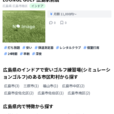
広島県
広島市南区
インドア
月額 11,000円〜
0
0
打ち放題
安い
弾道測定器
レンタルクラブ
個室打席
24時間
早朝
深夜
広島県
の
インドアで安いゴルフ練習場(シミュレーシ
ョンゴルフ)のある
市区町村から探す
広島市
(
3
)
三原市
(
1
)
福山市
(
1
)
広島市中区
(
2
)
広島市安佐北区
(
2
)
広島市佐伯区
(
1
)
広島市南区
(
2
)
広島県
内で特徴から探す