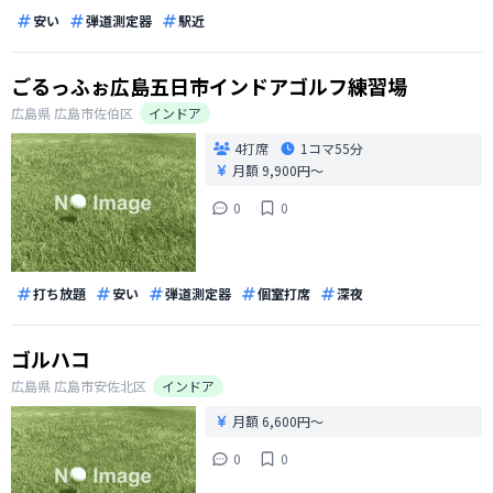
安い
弾道測定器
駅近
ごるっふぉ広島五日市インドアゴルフ練習場
広島県
広島市佐伯区
インドア
4打席
1コマ
55分
月額 9,900円〜
0
0
打ち放題
安い
弾道測定器
個室打席
深夜
ゴルハコ
広島県
広島市安佐北区
インドア
月額 6,600円〜
0
0