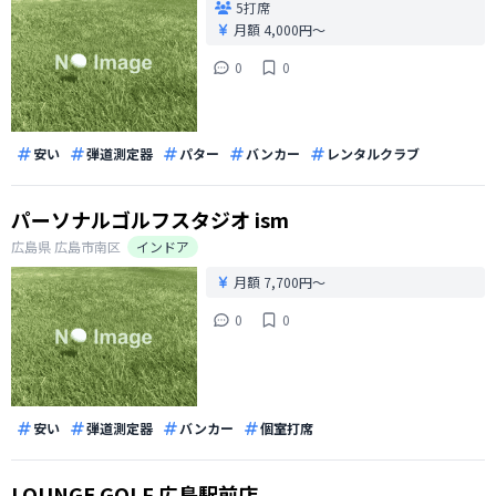
5打席
月額 4,000円〜
0
0
安い
弾道測定器
パター
バンカー
レンタルクラブ
パーソナルゴルフスタジオ ism
広島県
広島市南区
インドア
月額 7,700円〜
0
0
安い
弾道測定器
バンカー
個室打席
LOUNGE GOLF 広島駅前店