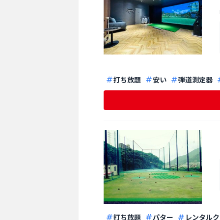
打ち放題
安い
弾道測定器
打ち放題
パター
レンタルク