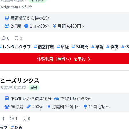
Design Your Golf Life
鷹野橋駅から徒歩1分
2打席
1コマ
60分
月額 4,400円〜
0
0
レンタルクラブ
個室打席
駅近
24時間
早朝
深夜
体験利用（無料〜）を予約
ピーズリンクス
広島県
広島市
屋外
下深川駅から徒歩10分
下深川駅から3分
96打席
200yd
打席料
330円〜
11.0円/球〜
4
1
0
ラブ
駅近