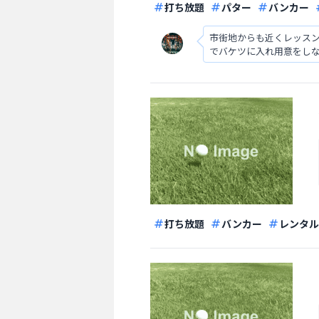
打ち放題
パター
バンカー
市街地からも近くレッスン
でバケツに入れ用意をし
す。
打ち放題
バンカー
レンタル