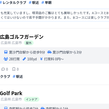
レンタルクラブ
駅近
早朝
も充実していますし、喫茶店のご飯はとても美味しかったです。AコースとB
なくてはいけないので若干手間がかかります。また、Bコースには貸しクラブ
広島ゴルフガーデン
広島県
広島市
屋外
毘沙門台駅から徒歩9分
毘沙門台駅から3分
28打席
100yd
打席料
0円〜
0
0
クラブ
駅近
Golf Park
広島県
広島市
インドア
寺町駅から徒歩7分
寺町駅から1分