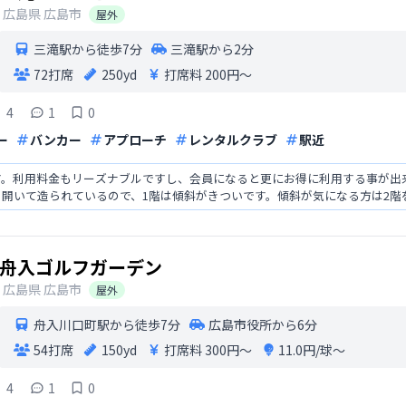
広島県
広島市
屋外
三滝駅から徒歩7分
三滝駅から2分
72打席
250yd
打席料
200円〜
4
1
0
ー
バンカー
アプローチ
レンタルクラブ
駅近
す。利用料金もリーズナブルですし、会員になると更にお得に利用する事が出
開いて造られているので、1階は傾斜がきついです。傾斜が気になる方は2階
わると思いますし、楽しみ
舟入ゴルフガーデン
広島県
広島市
屋外
舟入川口町駅から徒歩7分
広島市役所から6分
54打席
150yd
打席料
300円〜
11.0円/球〜
4
1
0