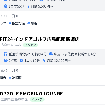
1コマ
55分
月額 5,500円〜
0
0
ラブ
個室打席
駅近
FiT24 インドアゴルフ広島祇園新道店
広島県
広島市
インドア
祇園新橋北駅から徒歩4分
広島市 安佐南区役所から4分
2打席
1コマ
60分
月額 12,100円〜
0
0
駅近
24時間
DPGOLF SMOKING LOUNGE
広島県
広島市中区
インドア