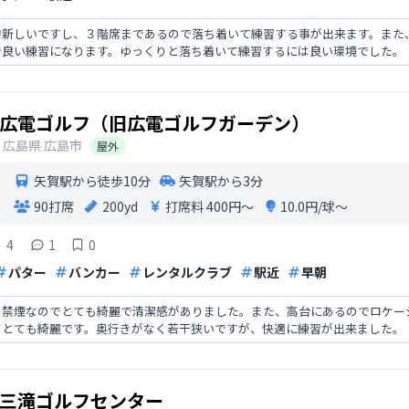
的新しいですし、３階席まであるので落ち着いて練習する事が出来ます。また
で良い練習になります。ゆっくりと落ち着いて練習するには良い環境でした。
広電ゴルフ（旧広電ゴルフガーデン）
広島県
広島市
屋外
矢賀駅から徒歩10分
矢賀駅から3分
90打席
200yd
打席料
400円〜
10.0円/球〜
4
1
0
パター
バンカー
レンタルクラブ
駅近
早朝
、禁煙なのでとても綺麗で清潔感がありました。また、高台にあるのでロケー
てとても綺麗です。奥行きがなく若干狭いですが、快適に練習が出来ました。
三滝ゴルフセンター