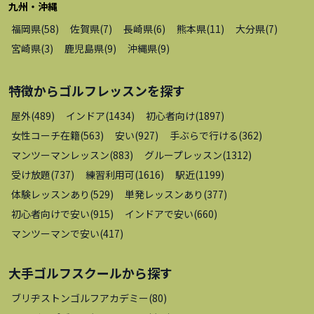
九州・沖縄
福岡県
(
58
)
佐賀県
(
7
)
長崎県
(
6
)
熊本県
(
11
)
大分県
(
7
)
宮崎県
(
3
)
鹿児島県
(
9
)
沖縄県
(
9
)
特徴から
ゴルフレッスン
を探す
屋外
(
489
)
インドア
(
1434
)
初心者向け
(
1897
)
女性コーチ在籍
(
563
)
安い
(
927
)
手ぶらで行ける
(
362
)
マンツーマンレッスン
(
883
)
グループレッスン
(
1312
)
受け放題
(
737
)
練習利用可
(
1616
)
駅近
(
1199
)
体験レッスンあり
(
529
)
単発レッスンあり
(
377
)
初心者向けで安い
(
915
)
インドアで安い
(
660
)
マンツーマンで安い
(
417
)
大手ゴルフスクール
から探す
ブリヂストンゴルフアカデミー
(
80
)