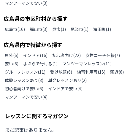
マンツーマンで安い
(
3
)
広島県
の
市区町村から探す
広島市
(
16
)
福山市
(
3
)
呉市
(
1
)
尾道市
(
1
)
海田町
(
1
)
広島県
内で特徴から探す
屋外
(
6
)
インドア
(
16
)
初心者向け
(
22
)
女性コーチ在籍
(
7
)
安い
(
6
)
手ぶらで行ける
(
1
)
マンツーマンレッスン
(
11
)
グループレッスン
(
11
)
受け放題
(
6
)
練習利用可
(
15
)
駅近
(
6
)
体験レッスンあり
(
3
)
単発レッスンあり
(
2
)
初心者向けで安い
(
6
)
インドアで安い
(
4
)
マンツーマンで安い
(
4
)
レッスンに関するマガジン
まだ記事はありません。