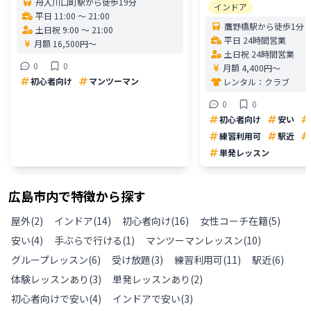
舟入川口町駅から徒歩19分
インドア
平日 11:00 〜 21:00
鷹野橋駅から徒歩1分
土日祝 9:00 〜 21:00
平日 24時間営業
月額 16,500円〜
土日祝 24時間営業
0
0
月額 4,400円〜
初心者向け
マンツーマン
レンタル：
クラブ
0
0
初心者向け
安い
練習利用可
駅近
単発レッスン
広島市
内で特徴から探す
屋外
(
2
)
インドア
(
14
)
初心者向け
(
16
)
女性コーチ在籍
(
5
)
安い
(
4
)
手ぶらで行ける
(
1
)
マンツーマンレッスン
(
10
)
グループレッスン
(
6
)
受け放題
(
3
)
練習利用可
(
11
)
駅近
(
6
)
体験レッスンあり
(
3
)
単発レッスンあり
(
2
)
初心者向けで安い
(
4
)
インドアで安い
(
3
)