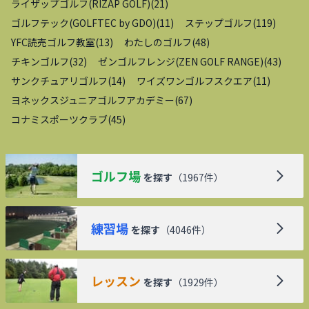
ライザップゴルフ(RIZAP GOLF)
(
21
)
ゴルフテック(GOLFTEC by GDO)
(
11
)
ステップゴルフ
(
119
)
YFC読売ゴルフ教室
(
13
)
わたしのゴルフ
(
48
)
チキンゴルフ
(
32
)
ゼンゴルフレンジ(ZEN GOLF RANGE)
(
43
)
サンクチュアリゴルフ
(
14
)
ワイズワンゴルフスクエア
(
11
)
ヨネックスジュニアゴルフアカデミー
(
67
)
コナミスポーツクラブ
(
45
)
ゴルフ場
を探す
（
1967
件）
練習場
を探す
（
4046
件）
レッスン
を探す
（
1929
件）