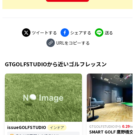
ツイートする
シェアする
送る
URLをコピーする
GTGOLFSTUDIO
から近いゴルフレッスン
0.29
GTGOLFSTUDIO
から
k
issueGOLFSTUDIO
インドア
SMART GOLF 鷹野橋