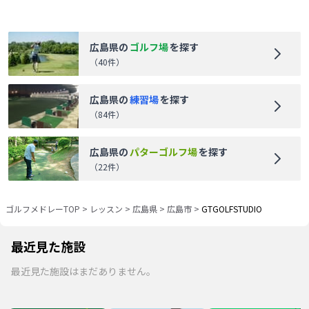
広島県
の
ゴルフ場
を探す
（
40
件）
広島県
の
練習場
を探す
（
84
件）
広島県
の
パターゴルフ場
を探す
（
22
件）
ゴルフメドレーTOP
>
レッスン
>
広島県
>
広島市
>
GTGOLFSTUDIO
最近見た施設
最近見た施設はまだありません。