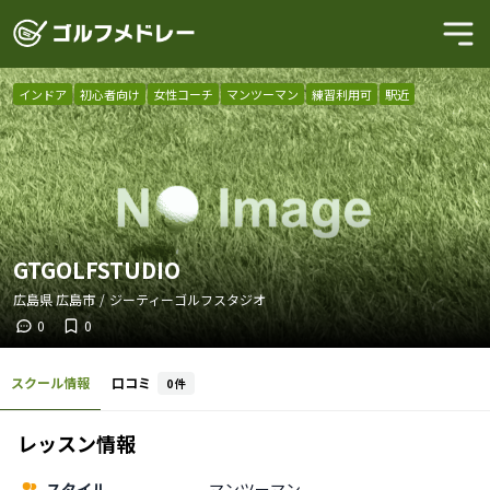
インドア
初心者向け
女性コーチ
マンツーマン
練習利用可
駅近
GTGOLFSTUDIO
広島県
広島市
/
ジーティーゴルフスタジオ
0
0
スクール情報
口コミ
0
件
レッスン情報
スタイル
マンツーマン