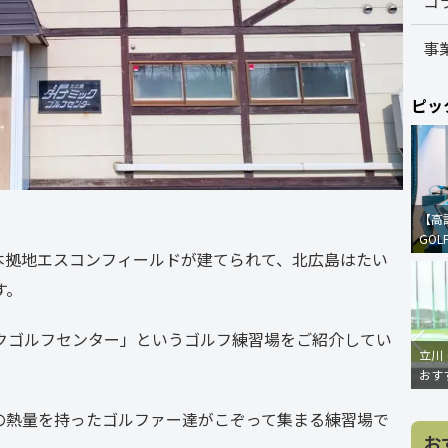
コ
事
ピッ
【高
GOL
本拠地エスコンフィールドが建てられて、北広島はたい
す。
クゴルフセンター」というゴルフ練習場をご紹介してい
立川
おす
の熱量を持ったゴルファー達がこぞって集まる練習場で
お