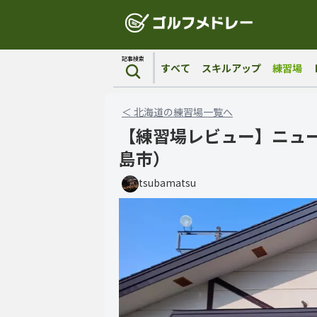
記事検索
すべて
スキルアップ
練習場
＜
北海道
の
練習場
一覧へ
【練習場レビュー】ニュ
島市）
tsubamatsu