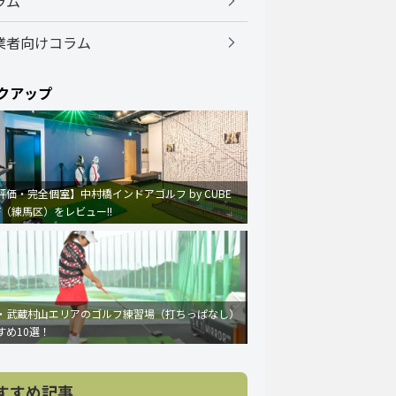
ラム
業者向けコラム
クアップ
評価・完全個室】中村橋インドアゴルフ by CUBE
F（練馬区）をレビュー!!
・武蔵村山エリアのゴルフ練習場（打ちっぱなし）
すめ10選！
すすめ記事