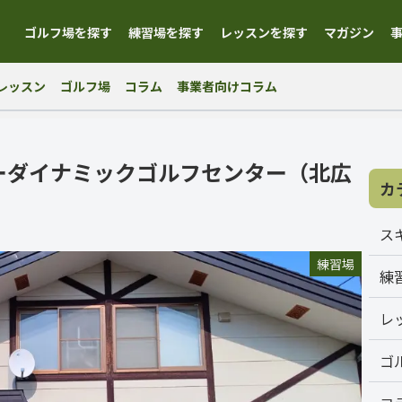
ゴルフ場を探す
練習場を探す
レッスンを探す
マガジン
レッスン
ゴルフ場
コラム
事業者向けコラム
ーダイナミックゴルフセンター（北広
カ
ス
練習場
練
レ
ゴ