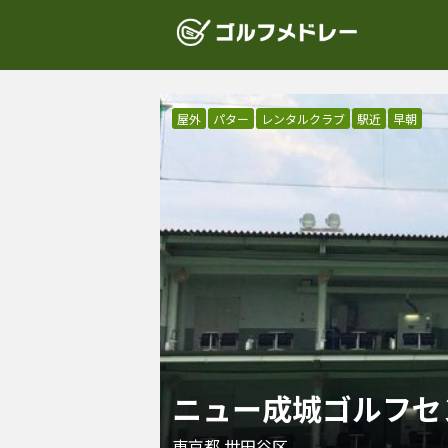
屋外
パター
レンタルクラブ
駅近
早朝
ニュー成城ゴルフセ
東京都
世田谷区