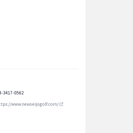
3-3417-0562
ttps://www.newseijogolf.com/