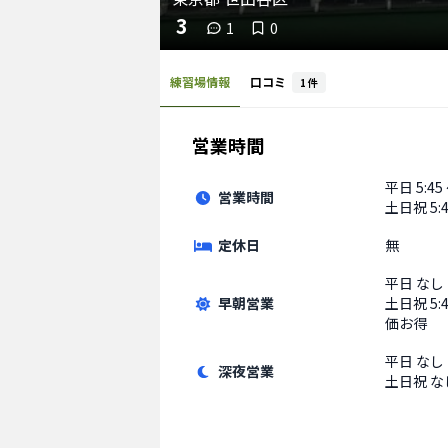
3
1
0
練習場情報
口コミ
1
件
営業時間
平日
5:45
営業時間
土日祝
5:
定休日
無
平日
なし
早朝営業
土日祝
5
価お得
平日
なし
深夜営業
土日祝
な