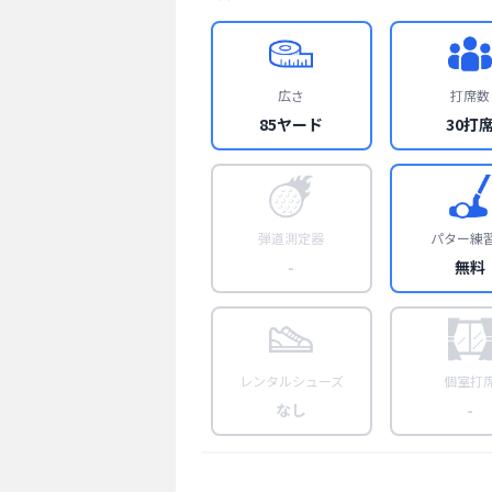
広さ
打席数
85ヤード
30打
弾道測定器
パター練
-
無料
レンタルシューズ
個室打
なし
-