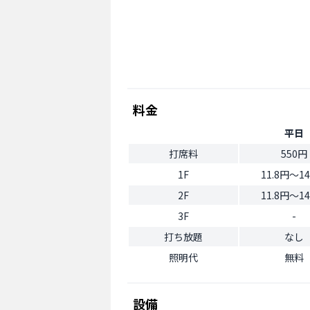
料金
平日
打席料
550円
1F
11.8円〜14
2F
11.8円〜14
3F
-
打ち放題
なし
照明代
無料
設備