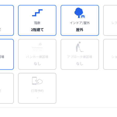
階数
インドア/屋外
レ
席
2階建て
屋外
習場
バンカー練習場
アプローチ練習場
シ
なし
なし
席
打席予約
-