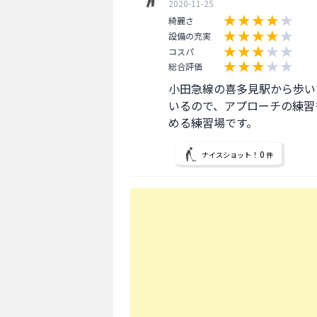
2020-11-25
綺麗さ
設備の充実
コスパ
総合評価
小田急線の喜多見駅から歩い
いるので、アプローチの練習
める練習場です。
0
ナイスショット！
件