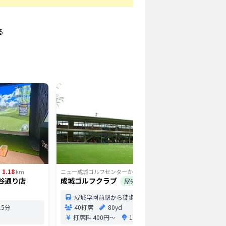
る
1.18
1.47
ら
km
ニュー成城ゴルフセンター
から
km
ニュー成城
田谷通り店
成城ゴルフクラブ
狛江ゴル
屋外
成城学園前駅から徒歩12分
狛江
5分
40打席
80yd
32打
打席料
400円〜
11.1円/球〜
打席