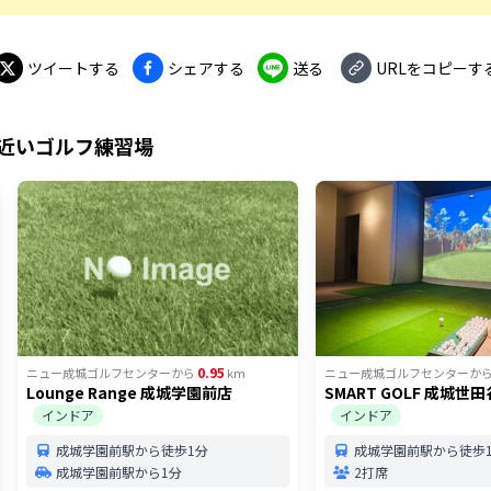
ツイートする
シェアする
送る
URLをコピーす
近いゴルフ練習場
0.95
ニュー成城ゴルフセンター
から
km
ニュー成城ゴルフセンター
か
Lounge Range 成城学園前店
SMART GOLF 成城世
インドア
インドア
成城学園前駅から徒歩1分
成城学園前駅から徒歩1
成城学園前駅から1分
2打席