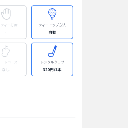
フティー打席
ティーアップ方法
-
自動
ョートコース
レンタルクラブ
なし
320円/1本