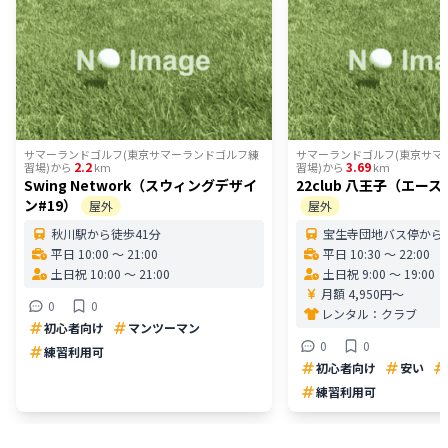
サマーランドゴルフ(東京サマーランドゴルフ練
サマーランドゴルフ(東京サマ
2.2
3.69
習場)
から
km
習場)
から
km
Swing Network（スウィングデザイ
22club 八王子（エー
ン#19）
屋外
屋外
秋川駅から徒歩41分
宝生寺団地バス停から徒
平日 10:00 〜 21:00
平日 10:30 〜 22:00
土日祝 10:00 〜 21:00
土日祝 9:00 〜 19:00
月額 4,950円〜
0
0
レンタル：
クラブ
初心者向け
マンツーマン
0
0
練習利用可
初心者向け
安い
練習利用可