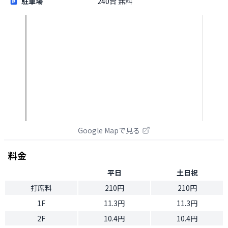
駐車場
240台 無料
Google Mapで見る
料金
平日
土日祝
打席料
210円
210円
1F
11.3円
11.3円
2F
10.4円
10.4円