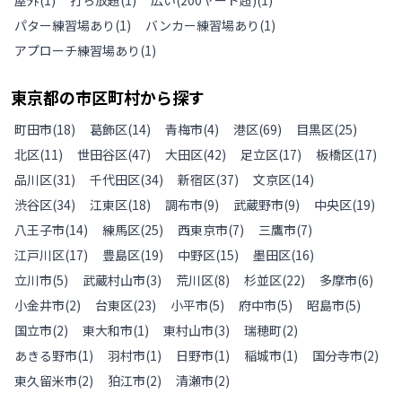
パター練習場あり
(
1
)
バンカー練習場あり
(
1
)
アプローチ練習場あり
(
1
)
東京都
の
市区町村から探す
町田市
(
18
)
葛飾区
(
14
)
青梅市
(
4
)
港区
(
69
)
目黒区
(
25
)
北区
(
11
)
世田谷区
(
47
)
大田区
(
42
)
足立区
(
17
)
板橋区
(
17
)
品川区
(
31
)
千代田区
(
34
)
新宿区
(
37
)
文京区
(
14
)
渋谷区
(
34
)
江東区
(
18
)
調布市
(
9
)
武蔵野市
(
9
)
中央区
(
19
)
八王子市
(
14
)
練馬区
(
25
)
西東京市
(
7
)
三鷹市
(
7
)
江戸川区
(
17
)
豊島区
(
19
)
中野区
(
15
)
墨田区
(
16
)
立川市
(
5
)
武蔵村山市
(
3
)
荒川区
(
8
)
杉並区
(
22
)
多摩市
(
6
)
小金井市
(
2
)
台東区
(
23
)
小平市
(
5
)
府中市
(
5
)
昭島市
(
5
)
国立市
(
2
)
東大和市
(
1
)
東村山市
(
3
)
瑞穂町
(
2
)
あきる野市
(
1
)
羽村市
(
1
)
日野市
(
1
)
稲城市
(
1
)
国分寺市
(
2
)
東久留米市
(
2
)
狛江市
(
2
)
清瀬市
(
2
)