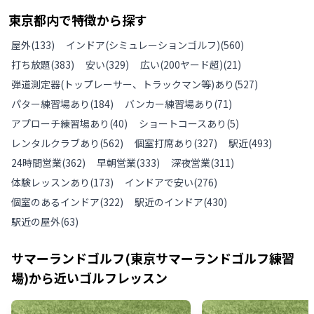
東京都
内で特徴から探す
屋外
(
133
)
インドア(シミュレーションゴルフ)
(
560
)
打ち放題
(
383
)
安い
(
329
)
広い(200ヤード超)
(
21
)
弾道測定器(トップレーサー、トラックマン等)あり
(
527
)
パター練習場あり
(
184
)
バンカー練習場あり
(
71
)
アプローチ練習場あり
(
40
)
ショートコースあり
(
5
)
レンタルクラブあり
(
562
)
個室打席あり
(
327
)
駅近
(
493
)
24時間営業
(
362
)
早朝営業
(
333
)
深夜営業
(
311
)
体験レッスンあり
(
173
)
インドアで安い
(
276
)
個室のあるインドア
(
322
)
駅近のインドア
(
430
)
駅近の屋外
(
63
)
サマーランドゴルフ(東京サマーランドゴルフ練習
場)
から近いゴルフレッスン