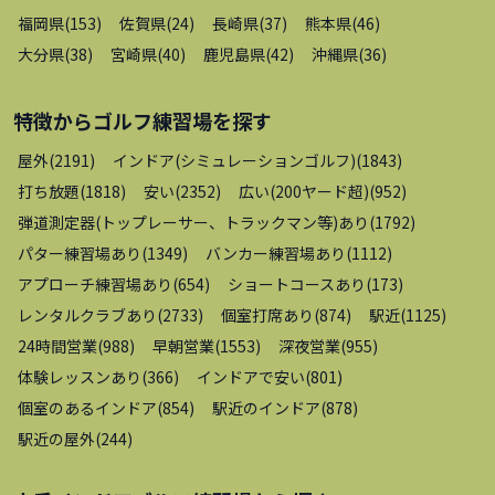
福岡県
(
153
)
佐賀県
(
24
)
長崎県
(
37
)
熊本県
(
46
)
大分県
(
38
)
宮崎県
(
40
)
鹿児島県
(
42
)
沖縄県
(
36
)
特徴から
ゴルフ練習場
を探す
屋外
(
2191
)
インドア(シミュレーションゴルフ)
(
1843
)
打ち放題
(
1818
)
安い
(
2352
)
広い(200ヤード超)
(
952
)
弾道測定器(トップレーサー、トラックマン等)あり
(
1792
)
パター練習場あり
(
1349
)
バンカー練習場あり
(
1112
)
アプローチ練習場あり
(
654
)
ショートコースあり
(
173
)
レンタルクラブあり
(
2733
)
個室打席あり
(
874
)
駅近
(
1125
)
24時間営業
(
988
)
早朝営業
(
1553
)
深夜営業
(
955
)
体験レッスンあり
(
366
)
インドアで安い
(
801
)
個室のあるインドア
(
854
)
駅近のインドア
(
878
)
駅近の屋外
(
244
)