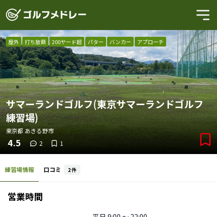
屋外
打ち放題
200ヤード超
パター
バンカー
アプローチ
サマーランドゴルフ(東京サマーランドゴルフ
練習場)
東京都
あきる野市
4.5
2
1
練習場情報
口コミ
2
件
営業時間
平日
9:00 〜 22:00