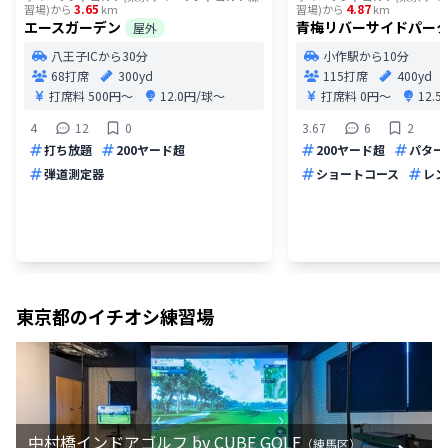
3.65
4.87
習場)
から
km
習場)
から
km
エースガーデン
青梅リバーサイドパー
屋外
八王子ICから30分
小作駅から10分
68打席
300yd
115打席
400yd
打席料
500円〜
12.0円/球〜
打席料
0円〜
12.
4
12
0
3.67
6
2
打ち放題
200ヤード超
200ヤード超
パター
弾道測定器
ショートコース
レン
東京都
のイチオシ練習場
中村橋インドアゴルフ by CUBE GOLF
（
練馬区
）