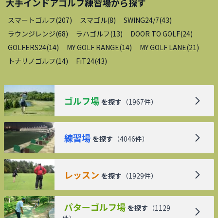
大手インドアゴルフ練習場
から探す
スマートゴルフ
(
207
)
スマゴル
(
8
)
SWING24/7
(
43
)
ラウンジレンジ
(
68
)
ラハゴルフ
(
13
)
DOOR TO GOLF
(
24
)
GOLFERS24
(
14
)
MY GOLF RANGE
(
14
)
MY GOLF LANE
(
21
)
トナリノゴルフ
(
14
)
FiT24
(
43
)
ゴルフ場
を探す
（
1967
件）
練習場
を探す
（
4046
件）
レッスン
を探す
（
1929
件）
パターゴルフ場
を探す
（
1129