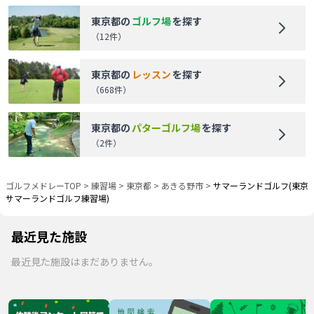
東京都
の
ゴルフ場
を探す
（
12
件）
東京都
の
レッスン
を探す
（
668
件）
東京都
の
パターゴルフ場
を探す
（
2
件）
ゴルフメドレーTOP
>
練習場
>
東京都
>
あきる野市
>
サマーランドゴルフ(東京
サマーランドゴルフ練習場)
最近見た施設
最近見た施設はまだありません。