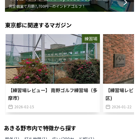
完全個室で月額7,700円〜のインドアゴルフ！
東京都
に関連するマガジン
練習場
【練習場レビュー】 南野ゴルフ練習場（多
【練習場レビュ
摩市）
区)
2026-02-15
2026-01-22
あきる野市
内で特徴から探す
屋外
(
1
)
打ち放題
(
1
)
広い(200ヤード超)
(
1
)