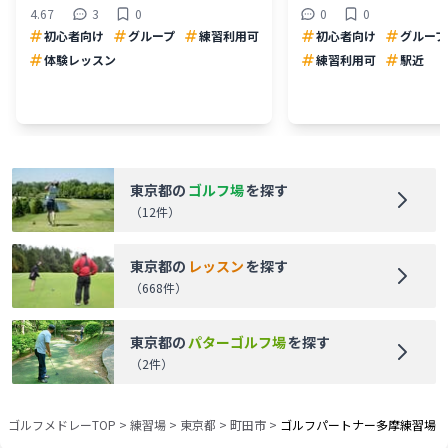
4.67
3
0
0
0
初心者向け
グループ
練習利用可
初心者向け
グループ
体験レッスン
練習利用可
駅近
東京都
の
ゴルフ場
を探す
（
12
件）
東京都
の
レッスン
を探す
（
668
件）
東京都
の
パターゴルフ場
を探す
（
2
件）
ゴルフメドレーTOP
>
練習場
>
東京都
>
町田市
>
ゴルフパートナー多摩練習場