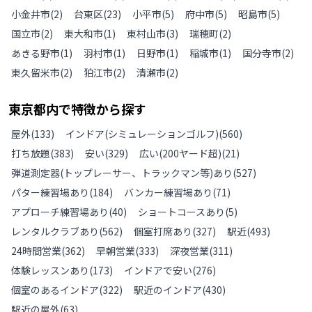
小金井市
(
2
)
台東区
(
23
)
小平市
(
5
)
府中市
(
5
)
昭島市
(
5
)
国立市
(
2
)
東大和市
(
1
)
東村山市
(
3
)
瑞穂町
(
2
)
あきる野市
(
1
)
羽村市
(
1
)
日野市
(
1
)
稲城市
(
1
)
国分寺市
(
2
)
東久留米市
(
2
)
狛江市
(
2
)
清瀬市
(
2
)
東京都
内で特徴から探す
屋外
(
133
)
インドア(シミュレーションゴルフ)
(
560
)
打ち放題
(
383
)
安い
(
329
)
広い(200ヤード超)
(
21
)
弾道測定器(トップレーサー、トラックマン等)あり
(
527
)
パター練習場あり
(
184
)
バンカー練習場あり
(
71
)
アプローチ練習場あり
(
40
)
ショートコースあり
(
5
)
レンタルクラブあり
(
562
)
個室打席あり
(
327
)
駅近
(
493
)
24時間営業
(
362
)
早朝営業
(
333
)
深夜営業
(
311
)
体験レッスンあり
(
173
)
インドアで安い
(
276
)
個室のあるインドア
(
322
)
駅近のインドア
(
430
)
駅近の屋外
(
63
)