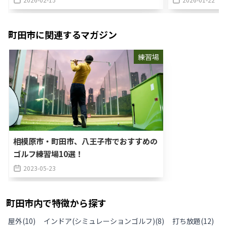
町田市
に関連するマガジン
練習場
相模原市・町田市、八王子市でおすすめの
ゴルフ練習場10選！
2023-05-23
町田市
内で特徴から探す
屋外
(
10
)
インドア(シミュレーションゴルフ)
(
8
)
打ち放題
(
12
)