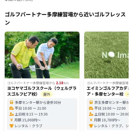
ゴルフパートナー多摩練習場
から近いゴルフレッス
ン
2.18
ゴルフパートナー多摩練習場
から
km
ゴルフパートナー多摩練習場
ヨコヤマゴルフスクール（ウェルグラ
エイミンゴルフアカデミ
スゴルフピア校）
ア・多摩センター校
屋外
イ
多摩センター駅から徒歩30分
京王多摩センター駅か
平日 10:00 〜 21:00
平日 10:00 〜 22:00
土日祝 8:15 〜 19:30
土日祝 10:00 〜 20:00
月額 15,000円〜
月額 10,780円〜
レンタル：
クラブ
レンタル：
クラブ、シ