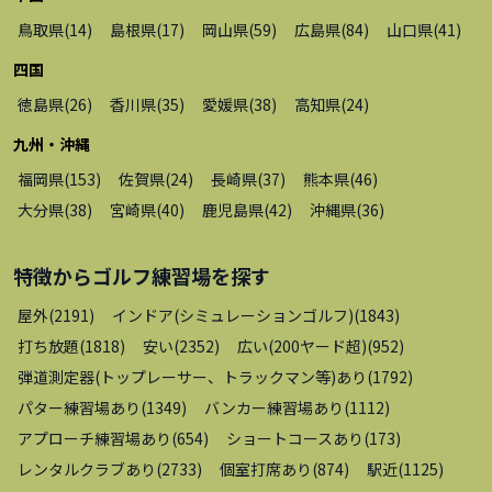
鳥取県
(
14
)
島根県
(
17
)
岡山県
(
59
)
広島県
(
84
)
山口県
(
41
)
四国
徳島県
(
26
)
香川県
(
35
)
愛媛県
(
38
)
高知県
(
24
)
九州・沖縄
福岡県
(
153
)
佐賀県
(
24
)
長崎県
(
37
)
熊本県
(
46
)
大分県
(
38
)
宮崎県
(
40
)
鹿児島県
(
42
)
沖縄県
(
36
)
特徴から
ゴルフ練習場
を探す
屋外
(
2191
)
インドア(シミュレーションゴルフ)
(
1843
)
打ち放題
(
1818
)
安い
(
2352
)
広い(200ヤード超)
(
952
)
弾道測定器(トップレーサー、トラックマン等)あり
(
1792
)
パター練習場あり
(
1349
)
バンカー練習場あり
(
1112
)
アプローチ練習場あり
(
654
)
ショートコースあり
(
173
)
レンタルクラブあり
(
2733
)
個室打席あり
(
874
)
駅近
(
1125
)