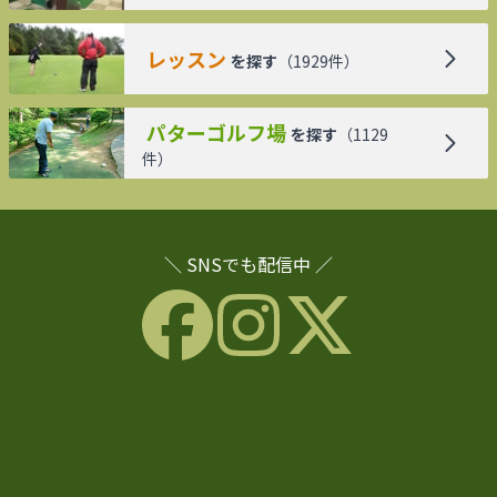
レッスン
を探す
（
1929
件）
パターゴルフ場
を探す
（
1129
件）
＼ SNSでも配信中 ／