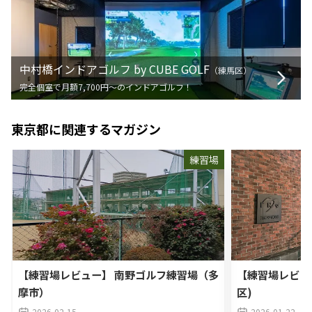
中村橋インドアゴルフ by CUBE GOLF
（
練馬区
）
完全個室で月額7,700円〜のインドアゴルフ！
東京都
に関連するマガジン
練習場
【練習場レビュー】 南野ゴルフ練習場（多
【練習場レビュ
摩市）
区)
2026-02-15
2026-01-22