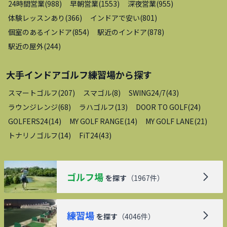
24時間営業
(
988
)
早朝営業
(
1553
)
深夜営業
(
955
)
体験レッスンあり
(
366
)
インドアで安い
(
801
)
個室のあるインドア
(
854
)
駅近のインドア
(
878
)
駅近の屋外
(
244
)
大手インドアゴルフ練習場
から探す
スマートゴルフ
(
207
)
スマゴル
(
8
)
SWING24/7
(
43
)
ラウンジレンジ
(
68
)
ラハゴルフ
(
13
)
DOOR TO GOLF
(
24
)
GOLFERS24
(
14
)
MY GOLF RANGE
(
14
)
MY GOLF LANE
(
21
)
トナリノゴルフ
(
14
)
FiT24
(
43
)
ゴルフ場
を探す
（
1967
件）
練習場
を探す
（
4046
件）