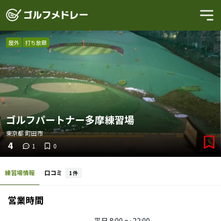
屋外
打ち放題
ゴルフパートナー多摩練習場
東京都
町田市
4
1
0
練習場情報
口コミ
1
件
営業時間
平日
8:00 〜 22:00