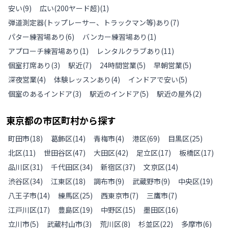
安い
(
9
)
広い(200ヤード超)
(
1
)
弾道測定器(トップレーサー、トラックマン等)あり
(
7
)
パター練習場あり
(
6
)
バンカー練習場あり
(
1
)
アプローチ練習場あり
(
1
)
レンタルクラブあり
(
11
)
個室打席あり
(
3
)
駅近
(
7
)
24時間営業
(
5
)
早朝営業
(
5
)
深夜営業
(
4
)
体験レッスンあり
(
4
)
インドアで安い
(
5
)
個室のあるインドア
(
3
)
駅近のインドア
(
5
)
駅近の屋外
(
2
)
東京都
の
市区町村から探す
町田市
(
18
)
葛飾区
(
14
)
青梅市
(
4
)
港区
(
69
)
目黒区
(
25
)
北区
(
11
)
世田谷区
(
47
)
大田区
(
42
)
足立区
(
17
)
板橋区
(
17
)
品川区
(
31
)
千代田区
(
34
)
新宿区
(
37
)
文京区
(
14
)
渋谷区
(
34
)
江東区
(
18
)
調布市
(
9
)
武蔵野市
(
9
)
中央区
(
19
)
八王子市
(
14
)
練馬区
(
25
)
西東京市
(
7
)
三鷹市
(
7
)
江戸川区
(
17
)
豊島区
(
19
)
中野区
(
15
)
墨田区
(
16
)
立川市
(
5
)
武蔵村山市
(
3
)
荒川区
(
8
)
杉並区
(
22
)
多摩市
(
6
)