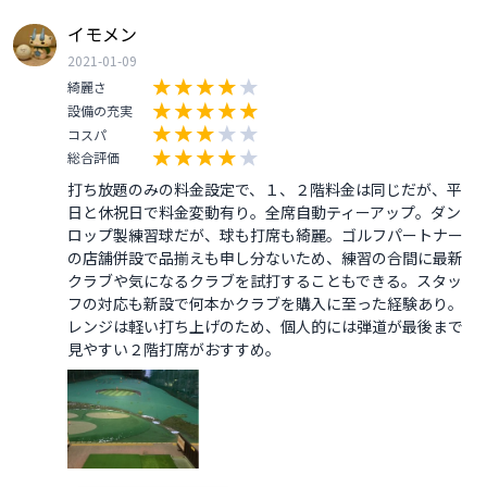
イモメン
2021-01-09
綺麗さ
設備の充実
コスパ
総合評価
打ち放題のみの料金設定で、１、２階料金は同じだが、平
日と休祝日で料金変動有り。全席自動ティーアップ。ダン
ロップ製練習球だが、球も打席も綺麗。ゴルフパートナー
の店舗併設で品揃えも申し分ないため、練習の合間に最新
クラブや気になるクラブを試打することもできる。スタッ
フの対応も新設で何本かクラブを購入に至った経験あり。
レンジは軽い打ち上げのため、個人的には弾道が最後まで
見やすい２階打席がおすすめ。