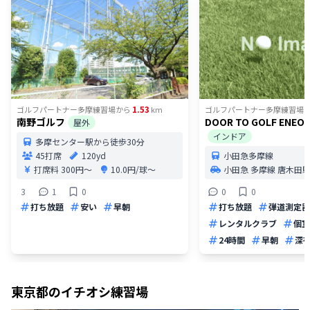
1.53
ゴルフパートナー多摩練習場
から
km
ゴルフパートナー多摩練習場
南野ゴルフ
DOOR TO GOLF ENE
屋外
インドア
多摩センター駅から徒歩30分
45打席
120yd
小田急多摩線
打席料
300円〜
10.0円/球〜
小田急 多摩線 唐木田
3
1
0
0
0
打ち放題
安い
早朝
打ち放題
弾道測定器
レンタルクラブ
個室
24時間
早朝
深
東京都
のイチオシ練習場