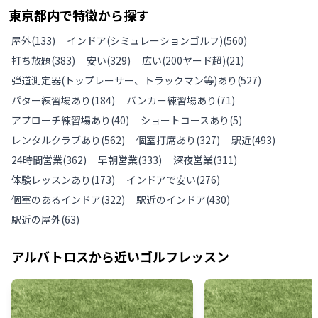
東京都
内で特徴から探す
屋外
(
133
)
インドア(シミュレーションゴルフ)
(
560
)
打ち放題
(
383
)
安い
(
329
)
広い(200ヤード超)
(
21
)
弾道測定器(トップレーサー、トラックマン等)あり
(
527
)
パター練習場あり
(
184
)
バンカー練習場あり
(
71
)
アプローチ練習場あり
(
40
)
ショートコースあり
(
5
)
レンタルクラブあり
(
562
)
個室打席あり
(
327
)
駅近
(
493
)
24時間営業
(
362
)
早朝営業
(
333
)
深夜営業
(
311
)
体験レッスンあり
(
173
)
インドアで安い
(
276
)
個室のあるインドア
(
322
)
駅近のインドア
(
430
)
駅近の屋外
(
63
)
アルバトロス
から近いゴルフレッスン