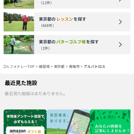
（
12
件）
東京都
の
レッスン
を探す
（
668
件）
東京都
の
パターゴルフ場
を探す
（
2
件）
ゴルフメドレーTOP
>
練習場
>
東京都
>
青梅市
>
アルバトロス
最近見た施設
最近見た施設はまだありません。