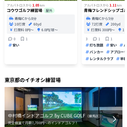
1.05
1.11
アルバトロス
から
km
アルバトロス
から
km
コウワゴルフ練習場
青梅フレンドシップゴ
屋外
青梅ICから8分
青梅ICから5分
10打席
60yd
72打席
200yd
打席料
0円〜
6.0円/球〜
打席料
300円〜
1
0
1
3
1
1
安い
打ち放題
安い
パ
バンカー
アプロー
レンタルクラブ
早朝
東京都
のイチオシ練習場
中村橋インドアゴルフ by CUBE GOLF
（
練馬区
）
完全個室で月額7,700円〜のインドアゴルフ！