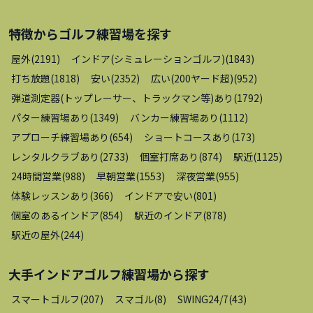
特徴から
ゴルフ練習場
を探す
屋外
(
2191
)
インドア(シミュレーションゴルフ)
(
1843
)
打ち放題
(
1818
)
安い
(
2352
)
広い(200ヤード超)
(
952
)
弾道測定器(トップレーサー、トラックマン等)あり
(
1792
)
パター練習場あり
(
1349
)
バンカー練習場あり
(
1112
)
アプローチ練習場あり
(
654
)
ショートコースあり
(
173
)
レンタルクラブあり
(
2733
)
個室打席あり
(
874
)
駅近
(
1125
)
24時間営業
(
988
)
早朝営業
(
1553
)
深夜営業
(
955
)
体験レッスンあり
(
366
)
インドアで安い
(
801
)
個室のあるインドア
(
854
)
駅近のインドア
(
878
)
駅近の屋外
(
244
)
大手インドアゴルフ練習場
から探す
スマートゴルフ
(
207
)
スマゴル
(
8
)
SWING24/7
(
43
)