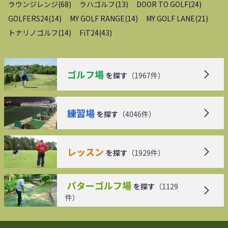
ラウンジレンジ
(
68
)
ラハゴルフ
(
13
)
DOOR TO GOLF
(
24
)
GOLFERS24
(
14
)
MY GOLF RANGE
(
14
)
MY GOLF LANE
(
21
)
トナリノゴルフ
(
14
)
FiT24
(
43
)
ゴルフ場
を探す
（
1967
件）
練習場
を探す
（
4046
件）
レッスン
を探す
（
1929
件）
パターゴルフ場
を探す
（
1129
件）