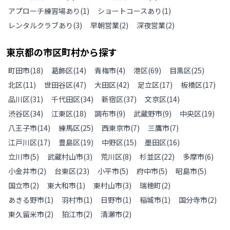
アプローチ練習場あり
(
1
)
ショートコースあり
(
1
)
レンタルクラブあり
(
3
)
早朝営業
(
2
)
深夜営業
(
2
)
東京都
の
市区町村から探す
町田市
(
18
)
葛飾区
(
14
)
青梅市
(
4
)
港区
(
69
)
目黒区
(
25
)
北区
(
11
)
世田谷区
(
47
)
大田区
(
42
)
足立区
(
17
)
板橋区
(
17
)
品川区
(
31
)
千代田区
(
34
)
新宿区
(
37
)
文京区
(
14
)
渋谷区
(
34
)
江東区
(
18
)
調布市
(
9
)
武蔵野市
(
9
)
中央区
(
19
)
八王子市
(
14
)
練馬区
(
25
)
西東京市
(
7
)
三鷹市
(
7
)
江戸川区
(
17
)
豊島区
(
19
)
中野区
(
15
)
墨田区
(
16
)
立川市
(
5
)
武蔵村山市
(
3
)
荒川区
(
8
)
杉並区
(
22
)
多摩市
(
6
)
小金井市
(
2
)
台東区
(
23
)
小平市
(
5
)
府中市
(
5
)
昭島市
(
5
)
国立市
(
2
)
東大和市
(
1
)
東村山市
(
3
)
瑞穂町
(
2
)
あきる野市
(
1
)
羽村市
(
1
)
日野市
(
1
)
稲城市
(
1
)
国分寺市
(
2
)
東久留米市
(
2
)
狛江市
(
2
)
清瀬市
(
2
)