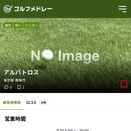
屋外
安い
バンカー
アルバトロス
東京都
青梅市
0
1
練習場情報
口コミ
0
件
営業時間
平日
5:00 〜 20:00