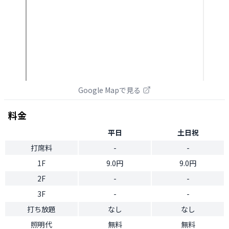
Google Mapで見る
料金
平日
土日祝
打席料
-
-
1F
9.0円
9.0円
2F
-
-
3F
-
-
打ち放題
なし
なし
照明代
無料
無料