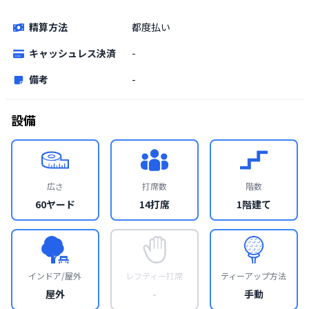
精算方法
都度払い
キャッシュレス決済
-
備考
-
設備
広さ
打席数
階数
60ヤード
14打席
1階建て
インドア/屋外
レフティー打席
ティーアップ方法
屋外
-
手動