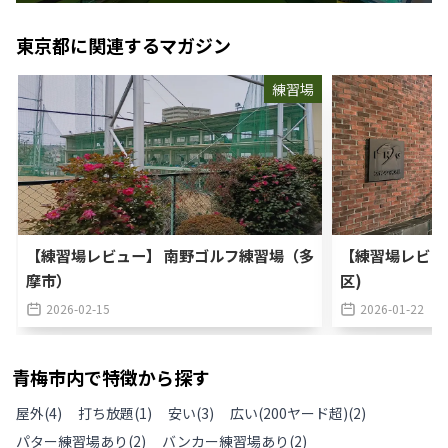
東京都
に関連するマガジン
練習場
【練習場レビュー】 南野ゴルフ練習場（多
【練習場レビュ
摩市）
区)
2026-02-15
2026-01-22
青梅市
内で特徴から探す
屋外
(
4
)
打ち放題
(
1
)
安い
(
3
)
広い(200ヤード超)
(
2
)
パター練習場あり
(
2
)
バンカー練習場あり
(
2
)