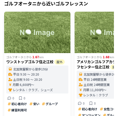
ゴルフオータニ
から近いゴルフレッスン
1.67
1.68
ゴルフオータニ
から
km
ゴルフオータニ
から
km
ワンストップゴルフ住之江校
アメリカンゴルフアカ
屋外
フセンター住之江校
屋
北加賀屋駅から徒歩19分
平日 9:30 〜 20:20
北加賀屋駅から徒歩20
土日祝 9:00 〜 20:20
平日 24時間営業
月額 6,600円〜
土日祝 24時間営業
レンタル：
クラブ、シューズ
月額 11,000円〜
レンタル：
クラブ
0
0
0
0
初心者向け
安い
グループ
初心者向け
女性コー
練習利用可
マンツーマン
グルー