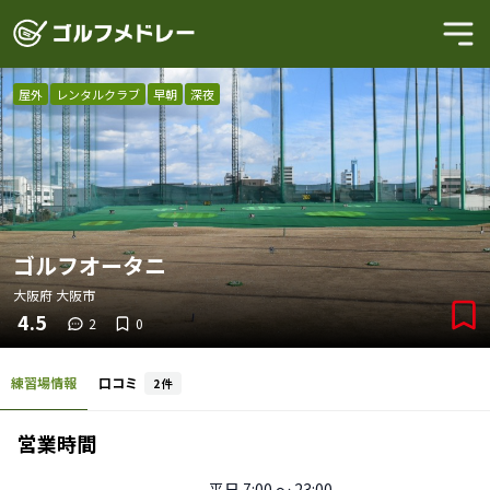
屋外
レンタルクラブ
早朝
深夜
ゴルフオータニ
大阪府
大阪市
4.5
2
0
練習場情報
口コミ
2
件
営業時間
平日
7:00 〜 23:00