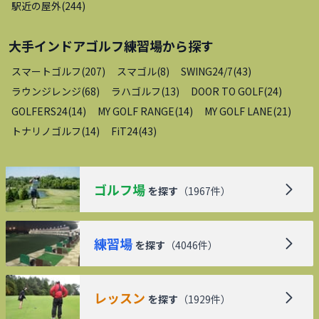
駅近の屋外
(
244
)
大手インドアゴルフ練習場
から探す
スマートゴルフ
(
207
)
スマゴル
(
8
)
SWING24/7
(
43
)
ラウンジレンジ
(
68
)
ラハゴルフ
(
13
)
DOOR TO GOLF
(
24
)
GOLFERS24
(
14
)
MY GOLF RANGE
(
14
)
MY GOLF LANE
(
21
)
トナリノゴルフ
(
14
)
FiT24
(
43
)
ゴルフ場
を探す
（
1967
件）
練習場
を探す
（
4046
件）
レッスン
を探す
（
1929
件）