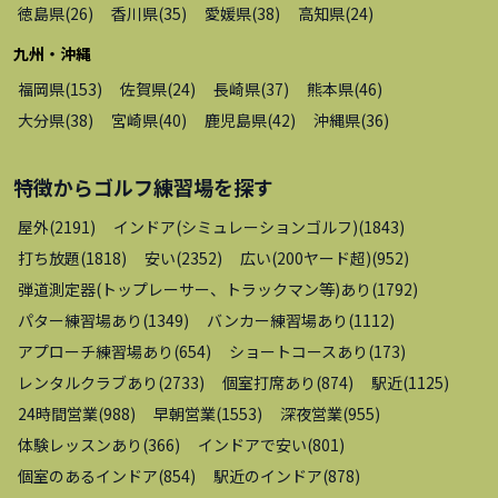
徳島県
(
26
)
香川県
(
35
)
愛媛県
(
38
)
高知県
(
24
)
九州・沖縄
福岡県
(
153
)
佐賀県
(
24
)
長崎県
(
37
)
熊本県
(
46
)
大分県
(
38
)
宮崎県
(
40
)
鹿児島県
(
42
)
沖縄県
(
36
)
特徴から
ゴルフ練習場
を探す
屋外
(
2191
)
インドア(シミュレーションゴルフ)
(
1843
)
打ち放題
(
1818
)
安い
(
2352
)
広い(200ヤード超)
(
952
)
弾道測定器(トップレーサー、トラックマン等)あり
(
1792
)
パター練習場あり
(
1349
)
バンカー練習場あり
(
1112
)
アプローチ練習場あり
(
654
)
ショートコースあり
(
173
)
レンタルクラブあり
(
2733
)
個室打席あり
(
874
)
駅近
(
1125
)
24時間営業
(
988
)
早朝営業
(
1553
)
深夜営業
(
955
)
体験レッスンあり
(
366
)
インドアで安い
(
801
)
個室のあるインドア
(
854
)
駅近のインドア
(
878
)