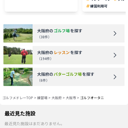
練習利用可
大阪府
の
ゴルフ場
を探す
（
38
件）
大阪府
の
レッスン
を探す
（
194
件）
大阪府
の
パターゴルフ場
を探す
（
6
件）
ゴルフメドレーTOP
>
練習場
>
大阪府
>
大阪市
>
ゴルフオータニ
最近見た施設
最近見た施設はまだありません。