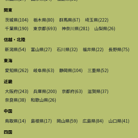
関東
茨城県
(
104
)
栃木県
(
80
)
群馬県
(
67
)
埼玉県
(
222
)
千葉県
(
190
)
東京都
(
693
)
神奈川県
(
281
)
山梨県
(
26
)
信越・北陸
新潟県
(
54
)
富山県
(
27
)
石川県
(
32
)
福井県
(
22
)
長野県
(
75
)
東海
愛知県
(
262
)
岐阜県
(
63
)
静岡県
(
104
)
三重県
(
52
)
近畿
大阪府
(
243
)
兵庫県
(
200
)
京都府
(
63
)
滋賀県
(
37
)
奈良県
(
38
)
和歌山県
(
26
)
中国
鳥取県
(
14
)
島根県
(
17
)
岡山県
(
59
)
広島県
(
84
)
山口県
(
41
)
四国