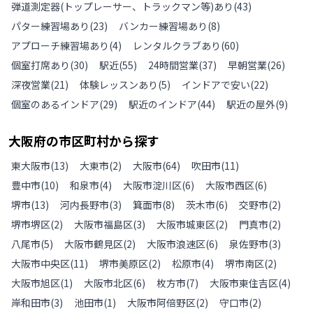
弾道測定器(トップレーサー、トラックマン等)あり
(
43
)
パター練習場あり
(
23
)
バンカー練習場あり
(
8
)
アプローチ練習場あり
(
4
)
レンタルクラブあり
(
60
)
個室打席あり
(
30
)
駅近
(
55
)
24時間営業
(
37
)
早朝営業
(
26
)
深夜営業
(
21
)
体験レッスンあり
(
5
)
インドアで安い
(
22
)
個室のあるインドア
(
29
)
駅近のインドア
(
44
)
駅近の屋外
(
9
)
大阪府
の
市区町村から探す
東大阪市
(
13
)
大東市
(
2
)
大阪市
(
64
)
吹田市
(
11
)
豊中市
(
10
)
和泉市
(
4
)
大阪市淀川区
(
6
)
大阪市西区
(
6
)
堺市
(
13
)
河内長野市
(
3
)
箕面市
(
8
)
茨木市
(
6
)
交野市
(
2
)
堺市堺区
(
2
)
大阪市福島区
(
3
)
大阪市城東区
(
2
)
門真市
(
2
)
八尾市
(
5
)
大阪市鶴見区
(
2
)
大阪市浪速区
(
6
)
泉佐野市
(
3
)
大阪市中央区
(
11
)
堺市美原区
(
2
)
松原市
(
4
)
堺市南区
(
2
)
大阪市旭区
(
1
)
大阪市北区
(
6
)
枚方市
(
7
)
大阪市東住吉区
(
4
)
岸和田市
(
3
)
池田市
(
1
)
大阪市阿倍野区
(
2
)
守口市
(
2
)