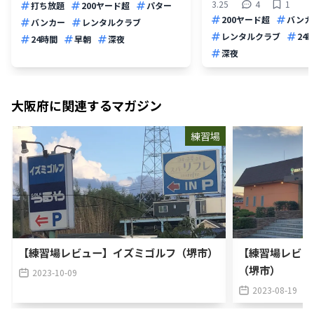
3.25
4
1
打ち放題
200ヤード超
パター
200ヤード超
バンカ
バンカー
レンタルクラブ
レンタルクラブ
24
24時間
早朝
深夜
深夜
大阪府
に関連するマガジン
練習場
【練習場レビュー】イズミゴルフ（堺市）
【練習場レビュ
（堺市）
2023-10-09
2023-08-19