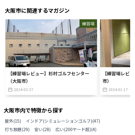
大阪市
に関連するマガジン
練習場
【練習場レビュー】杉村ゴルフセンター
【練習場レビュ
（大阪市）
市）
2024-03-27
2024-01-17
大阪市
内で特徴から探す
屋外
(
15
)
インドア(シミュレーションゴルフ)
(
47
)
打ち放題
(
29
)
安い
(
28
)
広い(200ヤード超)
(
4
)