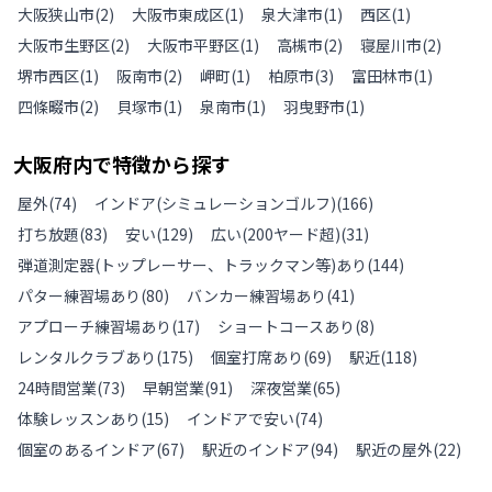
大阪狭山市
(
2
)
大阪市東成区
(
1
)
泉大津市
(
1
)
西区
(
1
)
大阪市生野区
(
2
)
大阪市平野区
(
1
)
高槻市
(
2
)
寝屋川市
(
2
)
堺市西区
(
1
)
阪南市
(
2
)
岬町
(
1
)
柏原市
(
3
)
富田林市
(
1
)
四條畷市
(
2
)
貝塚市
(
1
)
泉南市
(
1
)
羽曳野市
(
1
)
大阪府
内で特徴から探す
屋外
(
74
)
インドア(シミュレーションゴルフ)
(
166
)
打ち放題
(
83
)
安い
(
129
)
広い(200ヤード超)
(
31
)
弾道測定器(トップレーサー、トラックマン等)あり
(
144
)
パター練習場あり
(
80
)
バンカー練習場あり
(
41
)
アプローチ練習場あり
(
17
)
ショートコースあり
(
8
)
レンタルクラブあり
(
175
)
個室打席あり
(
69
)
駅近
(
118
)
24時間営業
(
73
)
早朝営業
(
91
)
深夜営業
(
65
)
体験レッスンあり
(
15
)
インドアで安い
(
74
)
個室のあるインドア
(
67
)
駅近のインドア
(
94
)
駅近の屋外
(
22
)