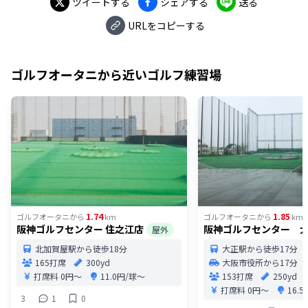
ツイートする
シェアする
送る
URLをコピーする
ゴルフオータニ
から近いゴルフ練習場
1.74
1.85
ゴルフオータニ
から
km
ゴルフオータニ
から
km
阪神ゴルフセンター 住之江店
阪神ゴルフセンター 
屋外
北加賀屋駅から徒歩18分
大正駅から徒歩17分
165打席
300yd
大阪市役所から17分
打席料
0円〜
11.0円/球〜
153打席
250yd
打席料
0円〜
16.
3
1
0