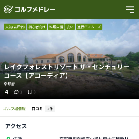
人気(高評価)
初心者向け
料理自慢
安い
進行がスムーズ
レイクフォレストリゾート ザ・センチュリー
コース【アコーディア】
京都府
4
1
0
ゴルフ場情報
口コミ
1
件
アクセス
住所
京都府相楽郡南山城村南大河原新林