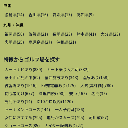
四国
徳島県
(
14
)
香川県
(
16
)
愛媛県
(
17
)
高知県
(
9
)
九州・沖縄
福岡県
(
50
)
佐賀県
(
21
)
長崎県
(
23
)
熊本県
(
41
)
大分県
(
23
)
宮崎県
(
25
)
鹿児島県
(
27
)
沖縄県
(
21
)
特徴から
ゴルフ場
を探す
カートナビあり
(
889
)
カート乗り入れ可
(
382
)
富士山が見える
(
62
)
宿泊施設あり
(
343
)
温泉あり
(
158
)
練習場あり
(
1546
)
EV充電器あり
(
175
)
人気(高評価)
(
780
)
初心者向け
(
677
)
料理自慢
(
790
)
安い
(
467
)
名門
(
37
)
託児所あり
(
14
)
IC10キロ以内
(
1120
)
トーナメントコース
(
144
)
一人予約可
(
186
)
女性におすすめ
(
295
)
進行がスムーズ
(
795
)
河川敷
(
57
)
ショートコース
(
85
)
ナイター設備あり
(
27
)