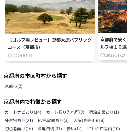
京都府で安くて
【ゴルフ場レビュー】京都大原パブリック
ルフ場１０選
コース（京都市）
2023-01-23
2024-04-16
京都府
の
市区町村から探す
京都市
(
2
)
京都府
内で特徴から探す
カートナビあり
(
14
)
カート乗り入れ可
(
3
)
宿泊施設あり
(
1
)
練習場あり
(
21
)
EV充電器あり
(
3
)
人気(高評価)
(
18
)
初心者向け
(
16
)
料理自慢
(
21
)
安い
(
17
)
IC10キロ以内
(
10
)