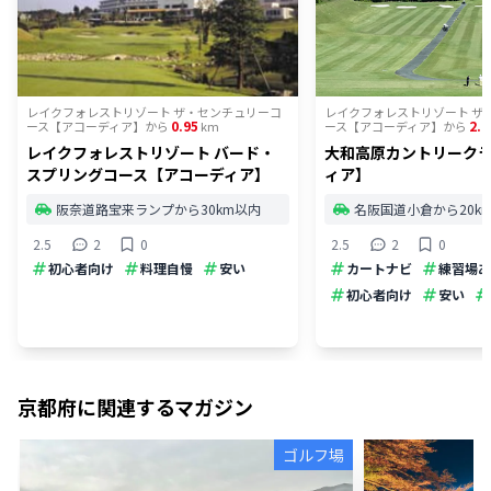
レイクフォレストリゾート ザ・センチュリーコ
レイクフォレストリゾート ザ
0.95
2.7
ース【アコーディア】
から
km
ース【アコーディア】
から
レイクフォレストリゾート バード・
大和高原カントリーク
スプリングコース【アコーディア】
ィア】
阪奈道路宝来ランプから30km以内
名阪国道小倉から20k
2.5
2
0
2.5
2
0
初心者向け
料理自慢
安い
カートナビ
練習場あ
初心者向け
安い
京都府
に関連するマガジン
ゴルフ場