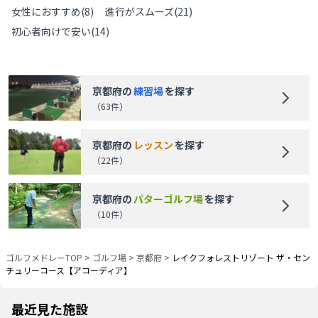
女性におすすめ
(
8
)
進行がスムーズ
(
21
)
初心者向けで安い
(
14
)
京都府
の
練習場
を探す
（
63
件）
京都府
の
レッスン
を探す
（
22
件）
京都府
の
パターゴルフ場
を探す
（
10
件）
ゴルフメドレーTOP
>
ゴルフ場
>
京都府
>
レイクフォレストリゾート ザ・セン
チュリーコース【アコーディア】
最近見た施設