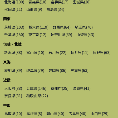
北海道
(
130
)
青森県
(
10
)
岩手県
(
17
)
宮城県
(
28
)
秋田県
(
11
)
山形県
(
9
)
福島県
(
34
)
関東
茨城県
(
103
)
栃木県
(
119
)
群馬県
(
64
)
埼玉県
(
70
)
千葉県
(
150
)
東京都
(
12
)
神奈川県
(
39
)
山梨県
(
43
)
信越・北陸
新潟県
(
38
)
富山県
(
10
)
石川県
(
22
)
福井県
(
11
)
長野県
(
63
)
東海
愛知県
(
39
)
岐阜県
(
79
)
静岡県
(
86
)
三重県
(
63
)
近畿
大阪府
(
38
)
兵庫県
(
146
)
京都府
(
25
)
滋賀県
(
41
)
奈良県
(
31
)
和歌山県
(
22
)
中国
鳥取県
(
10
)
島根県
(
8
)
岡山県
(
40
)
広島県
(
40
)
山口県
(
29
)