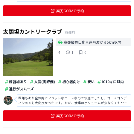
た。リピートしたくなるゴルフ場の1つだと思います。特に夏場は涼しくて
快適だと思います。接客レベルや食事も満足できます。
楽天GORAで予約
太閤坦カントリークラブ
京都府
京都縦貫自動車道丹波から5km以内
4
1
0
練習場あり
人気(高評価)
初心者向け
安い
IC10キロ以内
進行がスムーズ
距離もあり全体的にフラットなコースなので快適でしたし、コースコンデ
ィションも大変良かったです。 ただ、食事はボリュームが少なくてやや物
足りない印象でした。
楽天GORAで予約