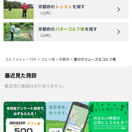
京都府
の
レッスン
を探す
（
22
件）
京都府
の
パターゴルフ場
を探す
（
10
件）
ゴルフメドレーTOP
>
ゴルフ場
>
京都府
>
進行がスムーズなゴルフ場
最近見た施設
最近見た施設はまだありません。