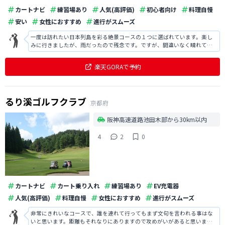
カートナビ
練習場あり
人気(高評価)
初心者向け
料理自慢
安い
女性におすすめ
進行がスムーズ
一度は訪れたい日本列島を彩る絶景コースの１つに選ばれています。楽し
みに行きましたが、雨だったので残念です。ですが、間違いなく晴れてい
れば水やバンカーを使った美しさのコースは絶景のはずです。再度行きた
いです！
楽天GORAで予約
るり溪ゴルフクラブ
京都府
阪神高速道路池田木部から30km以内
4
2
0
カートナビ
カート乗り入れ
練習場あり
EV充電器
人気(高評価)
料理自慢
女性におすすめ
進行がスムーズ
非常にきれいなコースで、誰を連れて行ってもまず文句を言われる事はな
いと思います。距離もそれなりにありますので攻めがいがあると思いまし