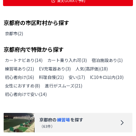
楽天GORAで予約
京都府
の
市区町村から探す
京都市
(
2
)
京都府
内で特徴から探す
カートナビあり
(
14
)
カート乗り入れ可
(
3
)
宿泊施設あり
(
1
)
練習場あり
(
21
)
EV充電器あり
(
3
)
人気(高評価)
(
18
)
初心者向け
(
16
)
料理自慢
(
21
)
安い
(
17
)
IC10キロ以内
(
10
)
女性におすすめ
(
8
)
進行がスムーズ
(
21
)
初心者向けで安い
(
14
)
京都府
の
練習場
を探す
（
63
件）