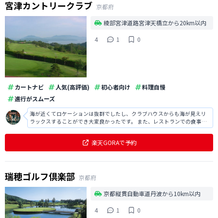
宮津カントリークラブ
京都府
綾部宮津道路宮津天橋立から20km以内
4
1
0
カートナビ
人気(高評価)
初心者向け
料理自慢
進行がスムーズ
海が近くてロケーションは抜群でしたし、クラブハウスからも海が見えリ
ラックスすることができ大変良かったです。 また、レストランでの食事も
新鮮なお魚が非常に美味しかったです。
楽天GORAで予約
瑞穂ゴルフ倶楽部
京都府
京都縦貫自動車道丹波から10km以内
4
1
0