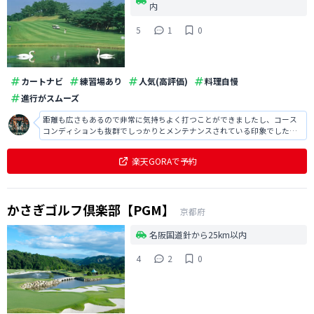
内
5
1
0
カートナビ
練習場あり
人気(高評価)
料理自慢
進行がスムーズ
距離も広さもあるので非常に気持ちよく打つことができましたし、コース
コンディションも抜群でしっかりとメンテナンスされている印象でした。
また、スタッフの方も明るくてこちらとしても気分が上がりました。
楽天GORAで予約
かさぎゴルフ倶楽部【PGM】
京都府
名阪国道針から25km以内
4
2
0