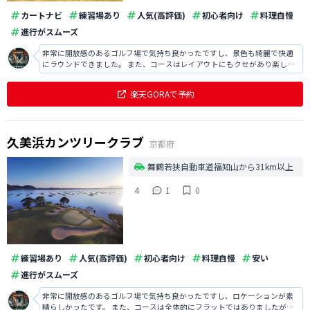
カートナビ
練習場あり
人気(高評価)
初心者向け
料理自慢
進行がスムーズ
非常に開放感のあるゴルフ場で気持ち良かったですし、景色も綺麗で快適
にラウンドできました。 また、コースはレイアウトにもクセがあり楽しか
ったですし、食事も本格的で美味しかったです。
楽天GORAで予約
久美浜カンツリークラブ
京都府
舞鶴若狭自動車道福知山から31km以上
4
1
0
練習場あり
人気(高評価)
初心者向け
料理自慢
安い
進行がスムーズ
非常に開放感のあるゴルフ場で気持ち良かったですし、ロケーションが素
晴らしかったです。 また、コースは全体的にフラットではありましたが、