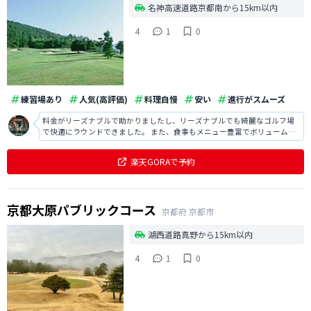
名神高速道路京都南から15km以内
4
1
0
練習場あり
人気(高評価)
料理自慢
安い
進行がスムーズ
料金がリーズナブルで助かりましたし、リーズナブルでも綺麗なゴルフ場
で快適にラウンドできました。 また、食事もメニュー豊富でボリュームも
あり非常に満足でした。
楽天GORAで予約
京都大原パブリックコース
京都府
京都市
湖西道路真野から15km以内
4
1
0