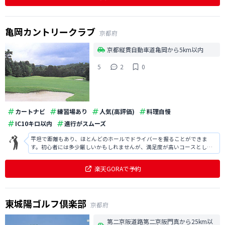
亀岡カントリークラブ
京都府
京都縦貫自動車道亀岡から5km以内
5
2
0
カートナビ
練習場あり
人気(高評価)
料理自慢
IC10キロ以内
進行がスムーズ
平坦で距離もあり、ほとんどのホールでドライバーを握ることができま
す。初心者には多少厳しいかもしれませんが、満足度が高いコースとして
お勧めしたいと思います。
楽天GORAで予約
東城陽ゴルフ倶楽部
京都府
第二京阪道路第二京阪門真から25km以