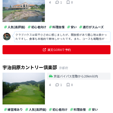
4
1
0
人気(高評価)
初心者向け
料理自慢
安い
進行がスムーズ
クラブハウスは若干小さめに感じましたが、開放感があり居心地は良かっ
たですし、食事も本格的で美味しかったです。 また、コースも戦略性があ
り面白かったですし、芝も大変綺麗で満足でした。
楽天GORAで予約
宇治田原カントリー倶楽部
京都府
京滋バイパス笠取から20km以内
4
1
0
練習場あり
人気(高評価)
初心者向け
料理自慢
安い