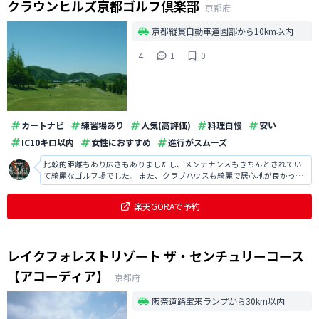
クラウンヒルズ京都ゴルフ倶楽部
京都府
京都縦貫自動車道園部から10km以内
4
1
0
カートナビ
練習場あり
人気(高評価)
料理自慢
安い
IC10キロ以内
女性におすすめ
進行がスムーズ
比較的距離もあり広さもありましたし、メンテナンスもきちんとされてい
て綺麗なゴルフ場でした。 また、クラブハウスも綺麗で居心地が良かった
ですし、食事も非常に美味しかったです。
楽天GORAで予約
レイクフォレストリゾート ザ・センチュリーコース
【アコーディア】
京都府
阪奈道路宝来ランプから30km以内