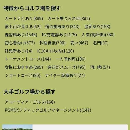
特徴から
ゴルフ場
を探す
カートナビあり
(
889
)
カート乗り入れ可
(
382
)
富士山が見える
(
62
)
宿泊施設あり
(
343
)
温泉あり
(
158
)
練習場あり
(
1546
)
EV充電器あり
(
175
)
人気(高評価)
(
780
)
初心者向け
(
677
)
料理自慢
(
790
)
安い
(
467
)
名門
(
37
)
託児所あり
(
14
)
IC10キロ以内
(
1120
)
トーナメントコース
(
144
)
一人予約可
(
186
)
女性におすすめ
(
295
)
進行がスムーズ
(
795
)
河川敷
(
57
)
ショートコース
(
85
)
ナイター設備あり
(
27
)
大手ゴルフ場
から探す
アコーディア・ゴルフ
(
168
)
PGM(パシフィックゴルフマネージメント)
(
147
)