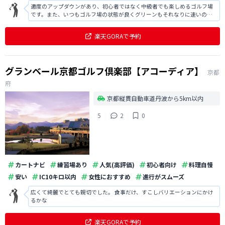
適度のアップダウンがあり、初心者ではなく中級者でも楽しめるゴルフ場
です。また、いつもゴルフ場の状態が良くグリーンもそれなりに速いので
取り組みがいがあるゴルフ場だと思います。アコーディアグループの中で
もクオリティーが高い方ではないでしょうか。
楽天GORAで予約
グランベール京都ゴルフ倶楽部【アコーディア】
京都
府
京都縦貫自動車道丹波から5km以内
5
2
0
カートナビ
練習場あり
人気(高評価)
初心者向け
料理自慢
安い
IC10キロ以内
女性におすすめ
進行がスムーズ
広くて綺麗でとても親切でした。 食事だけ、すこしバリエーションにかけ
るかな
楽天GORAで予約