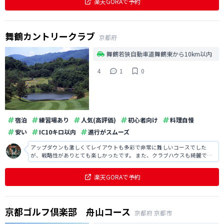
楽天GORAで予約
舞鶴カントリークラブ
京都府
舞鶴若狭自動車道舞鶴東から10km以内
4
1
0
宿泊
練習場あり
人気(高評価)
初心者向け
料理自慢
安い
IC10キロ以内
進行がスムーズ
アップダウンも激しくてレイアウトも多彩で非常に難しいコースでした
が、戦略性がありとても楽しかったです。 また、クラブハウスも綺麗で居
心地が良かったですし、食事も大変美味しかったです。
楽天GORAで予約
京都ゴルフ倶楽部 舟山コース
京都府
京都市