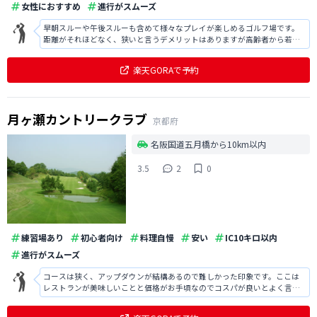
女性におすすめ
進行がスムーズ
早朝スルーや午後スルーも含めて様々なプレイが楽しめるゴルフ場です。
距離がそれほどなく、狭いと言うデメリットはありますが高齢者から若い
方まで本当に多くの方が楽しめるゴルフ場だと思います。冬場は凍ること
もあるので少し遅い時間のスタートをお勧めします。
楽天GORAで予約
月ヶ瀬カントリークラブ
京都府
名阪国道五月橋から10km以内
3.5
2
0
練習場あり
初心者向け
料理自慢
安い
IC10キロ以内
進行がスムーズ
コースは狭く、アップダウンが結構あるので難しかった印象です。ここは
レストランが美味しいことと価格がお手頃なのでコスパが良いとよく言わ
れていますね。真冬で霜がおりてカチコチでしたが、それでも混み混みの
人気ぶりでした。