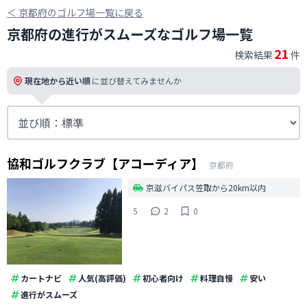
＜
京都府のゴルフ場一覧に戻る
京都府の進行がスムーズなゴルフ場一覧
21
検索結果
件
現在地から近い順
に並び替えてみませんか
協和ゴルフクラブ【アコーディア】
京都府
京滋バイパス笠取から20km以内
5
2
0
カートナビ
人気(高評価)
初心者向け
料理自慢
安い
進行がスムーズ