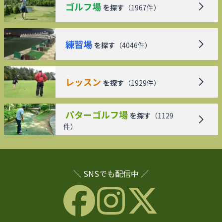
ゴルフ場
を探す
（
1967
件）
練習場
を探す
（
4046
件）
レッスン
を探す
（
1929
件）
パターゴルフ場
を探す
（
1129
件）
＼ SNSでも配信中 ／