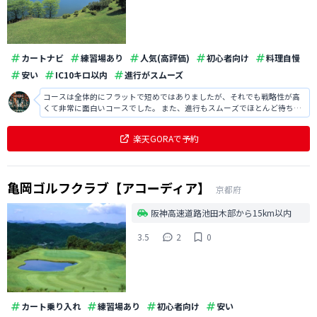
カートナビ
練習場あり
人気(高評価)
初心者向け
料理自慢
安い
IC10キロ以内
進行がスムーズ
コースは全体的にフラットで短めではありましたが、それでも戦略性が高
くて非常に面白いコースでした。 また、進行もスムーズでほとんど待ち時
間もなかったので、ストレスなくラウンドでき満足です。
楽天GORAで予約
亀岡ゴルフクラブ【アコーディア】
京都府
阪神高速道路池田木部から15km以内
3.5
2
0
カート乗り入れ
練習場あり
初心者向け
安い