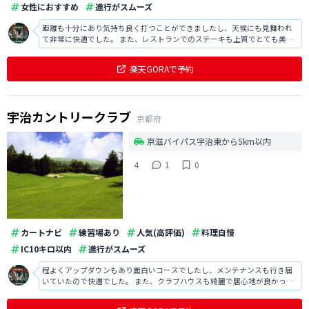
女性におすすめ
進行がスムーズ
距離も十分にあり気持ち良く打つことができましたし、天候にも見舞われ
て非常に快適でした。 また、レストランでのステーキも上質でとても美味
しかったですし、接客も丁寧で印象が良かったです。
楽天GORAで予約
宇治カントリークラブ
京都府
京滋バイパス宇治東から5km以内
4
1
0
カートナビ
練習場あり
人気(高評価)
料理自慢
IC10キロ以内
進行がスムーズ
程よくアップダウンもあり面白いコースでしたし、メンテナンスも行き届
いていたので快適でした。 また、クラブハウスも綺麗で居心地が良かった
ですし、接客も丁寧で満足でした。