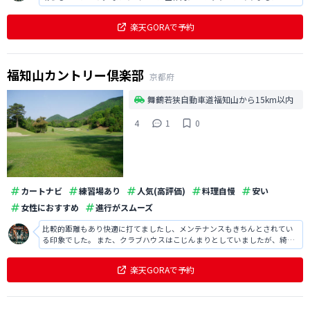
レイアウトは多彩で面白かったです。
楽天GORAで予約
福知山カントリー倶楽部
京都府
舞鶴若狭自動車道福知山から15km以内
4
1
0
カートナビ
練習場あり
人気(高評価)
料理自慢
安い
女性におすすめ
進行がスムーズ
比較的距離もあり快適に打てましたし、メンテナンスもきちんとされてい
る印象でした。 また、クラブハウスはこじんまりとしていましたが、綺麗
で居心地が良かったですし、食事のメニューが豊富で満足でした。
楽天GORAで予約