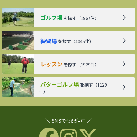
ゴルフ場
を探す
（
1967
件）
練習場
を探す
（
4046
件）
レッスン
を探す
（
1929
件）
パターゴルフ場
を探す
（
1129
件）
＼ SNSでも配信中 ／