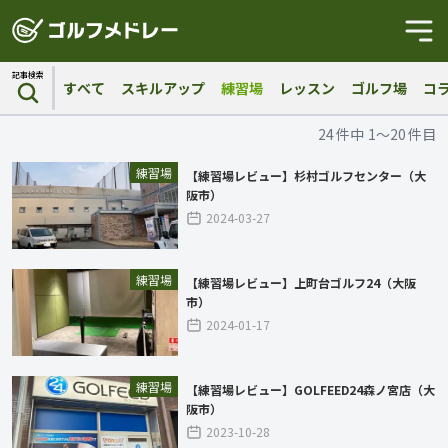
記事検索
すべて
スキルアップ
練習場
レッスン
ゴルフ場
コ
24
件中
1〜20
件目
練習場
【練習場レビュー】杉村ゴルフセンター（大
阪市）
2024-03-27
練習場
【練習場レビュー】上町台ゴルフ24（大阪
市）
2024-01-17
練習場
【練習場レビュー】GOLFEED24森ノ宮店（大
阪市）
2023-10-28