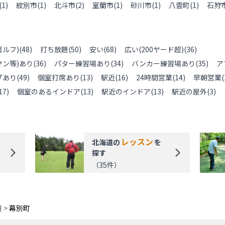
(
1
)
紋別市
(
1
)
北斗市
(
2
)
室蘭市
(
1
)
砂川市
(
1
)
八雲町
(
1
)
石狩
ルフ)
(
48
)
打ち放題
(
50
)
安い
(
68
)
広い(200ヤード超)
(
36
)
ン等)あり
(
36
)
パター練習場あり
(
34
)
バンカー練習場あり
(
35
)
ア
ブあり
(
49
)
個室打席あり
(
13
)
駅近
(
16
)
24時間営業
(
14
)
早朝営業
(
17
)
個室のあるインドア
(
13
)
駅近のインドア
(
13
)
駅近の屋外
(
3
)
レッスン
北海道
の
を
探す
（
35
件）
道
>
幕別町