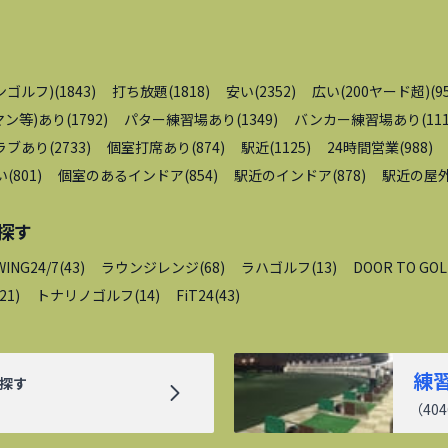
ンゴルフ)
(
1843
)
打ち放題
(
1818
)
安い
(
2352
)
広い(200ヤード超)
(
9
ン等)あり
(
1792
)
パター練習場あり
(
1349
)
バンカー練習場あり
(
11
ラブあり
(
2733
)
個室打席あり
(
874
)
駅近
(
1125
)
24時間営業
(
988
)
い
(
801
)
個室のあるインドア
(
854
)
駅近のインドア
(
878
)
駅近の屋
探す
WING24/7
(
43
)
ラウンジレンジ
(
68
)
ラハゴルフ
(
13
)
DOOR TO GOL
21
)
トナリノゴルフ
(
14
)
FiT24
(
43
)
練
探す
（
404