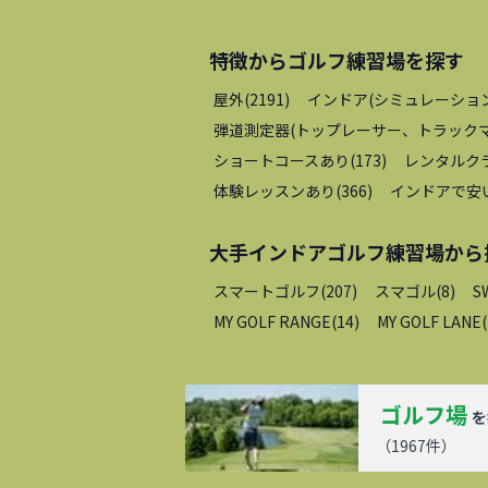
特徴から
ゴルフ練習場
を探す
屋外
(
2191
)
インドア(シミュレーショ
弾道測定器(トップレーサー、トラックマ
ショートコースあり
(
173
)
レンタルク
体験レッスンあり
(
366
)
インドアで安
大手インドアゴルフ練習場
から
スマートゴルフ
(
207
)
スマゴル
(
8
)
S
MY GOLF RANGE
(
14
)
MY GOLF LANE
(
ゴルフ場
を
（
1967
件）