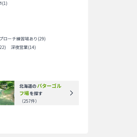
市
(
1
)
プローチ練習場あり
(
29
)
22
)
深夜営業
(
14
)
パターゴル
北海道
の
フ場
を探す
（
257
件）