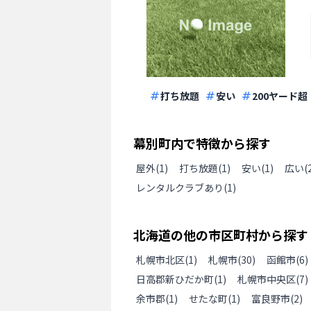
打ち放題
安い
200ヤード超
幕別町
内で特徴から探す
屋外
(
1
)
打ち放題
(
1
)
安い
(
1
)
広い(
レンタルクラブあり
(
1
)
北海道
の
他の
市区町村から探す
札幌市北区
(
1
)
札幌市
(
30
)
函館市
(
6
)
日高郡新ひだか町
(
1
)
札幌市中央区
(
7
)
余市郡
(
1
)
せたな町
(
1
)
富良野市
(
2
)