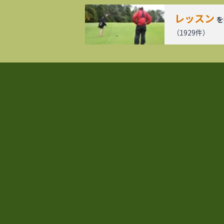
レッスン
を
（
1929
件）