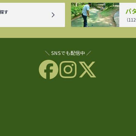
パ
探す
（
112
＼ SNSでも配信中 ／