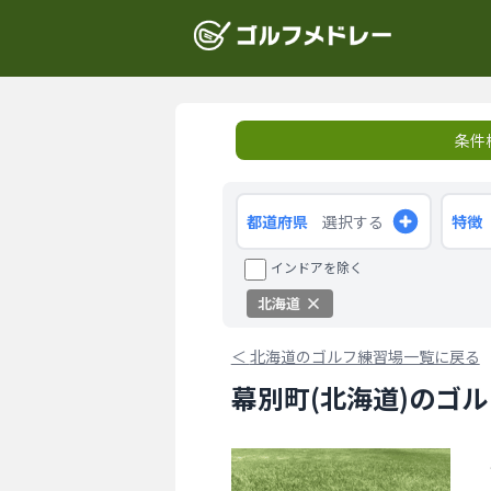
条件
都道府県
選択する
特徴
インドアを除く
北海道
＜
北海道のゴルフ練習場一覧に戻る
幕別町(北海道)のゴ