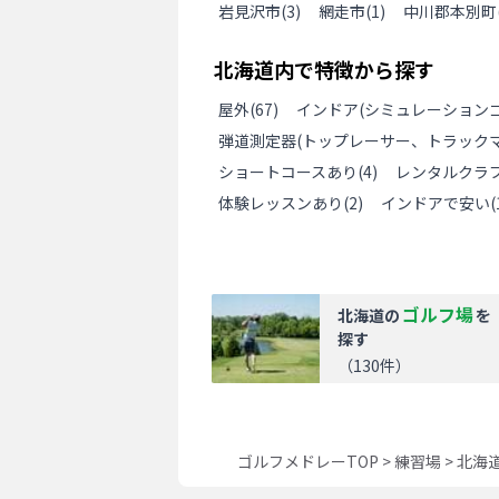
岩見沢市
(
3
)
網走市
(
1
)
中川郡本別町
北海道
内で特徴から探す
屋外
(
67
)
インドア(シミュレーションゴ
弾道測定器(トップレーサー、トラックマ
ショートコースあり
(
4
)
レンタルクラ
体験レッスンあり
(
2
)
インドアで安い
(
ゴルフ場
北海道
の
を
探す
（
130
件）
ゴルフメドレーTOP
>
練習場
>
北海