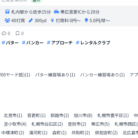
札内駅から徒歩15分
帯広音更ICから20分
40打席
300yd
打席料
0円〜
5.0円/球〜
0
0
パター
バンカー
アプローチ
レンタルクラブ
200ヤード超)
(
1
)
パター練習場あり
(
1
)
バンカー練習場あり
(
1
)
ア
北見市
(
1
)
音更町
(
1
)
釧路市
(
2
)
旭川市
(
8
)
札幌市豊平区
(
1
)
中
苫小牧市
(
4
)
札幌市白石区
(
2
)
登別市
(
2
)
帯広市
(
5
)
札幌市西区
(
中標津町
(
2
)
浦河町
(
1
)
森町
(
1
)
共和町
(
2
)
倶知安町
(
2
)
北広島