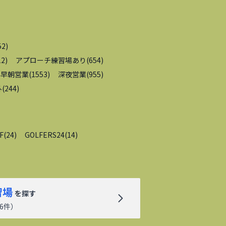
52
)
12
)
アプローチ練習場あり
(
654
)
早朝営業
(
1553
)
深夜営業
(
955
)
外
(
244
)
F
(
24
)
GOLFERS24
(
14
)
習場
を探す
6
件）