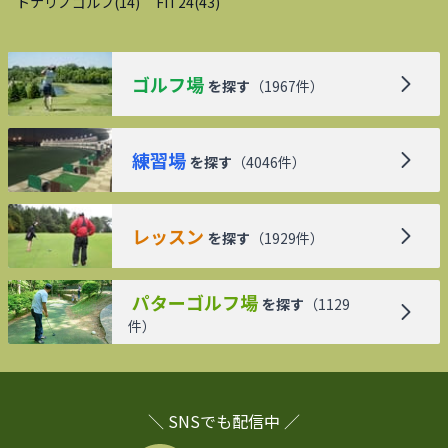
トナリノゴルフ
(
14
)
FiT24
(
43
)
ゴルフ場
を探す
（
1967
件）
練習場
を探す
（
4046
件）
レッスン
を探す
（
1929
件）
パターゴルフ場
を探す
（
1129
件）
＼ SNSでも配信中 ／