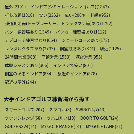
屋外
(
2191
)
インドア(シミュレーションゴルフ)
(
1843
)
打ち放題
(
1818
)
安い
(
2352
)
広い(200ヤード超)
(
952
)
弾道測定器(トップレーサー、トラックマン等)あり
(
1792
)
パター練習場あり
(
1349
)
バンカー練習場あり
(
1112
)
アプローチ練習場あり
(
654
)
ショートコースあり
(
173
)
レンタルクラブあり
(
2733
)
個室打席あり
(
874
)
駅近
(
1125
)
24時間営業
(
988
)
早朝営業
(
1553
)
深夜営業
(
955
)
体験レッスンあり
(
366
)
インドアで安い
(
801
)
個室のあるインドア
(
854
)
駅近のインドア
(
878
)
駅近の屋外
(
244
)
大手インドアゴルフ練習場
から探す
スマートゴルフ
(
207
)
スマゴル
(
8
)
SWING24/7
(
43
)
ラウンジレンジ
(
68
)
ラハゴルフ
(
13
)
DOOR TO GOLF
(
24
)
GOLFERS24
(
14
)
MY GOLF RANGE
(
14
)
MY GOLF LANE
(
21
)