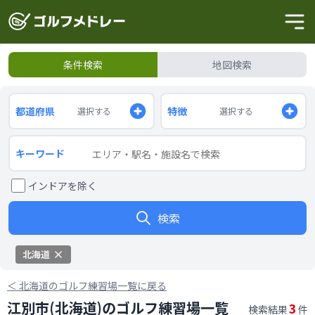
条件検索
地図検索
都道府県
特徴
選択する
選択する
キーワード
インドアを除く
検索
北海道
＜
北海道のゴルフ練習場一覧に戻る
江別市(北海道)のゴルフ練習場一覧
3
検索結果
件