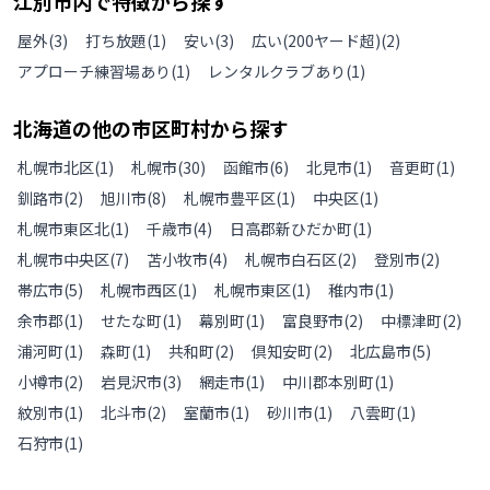
江別市
内で特徴から探す
屋外
(
3
)
打ち放題
(
1
)
安い
(
3
)
広い(200ヤード超)
(
2
)
アプローチ練習場あり
(
1
)
レンタルクラブあり
(
1
)
北海道
の
他の
市区町村から探す
札幌市北区
(
1
)
札幌市
(
30
)
函館市
(
6
)
北見市
(
1
)
音更町
(
1
)
釧路市
(
2
)
旭川市
(
8
)
札幌市豊平区
(
1
)
中央区
(
1
)
札幌市東区北
(
1
)
千歳市
(
4
)
日高郡新ひだか町
(
1
)
札幌市中央区
(
7
)
苫小牧市
(
4
)
札幌市白石区
(
2
)
登別市
(
2
)
帯広市
(
5
)
札幌市西区
(
1
)
札幌市東区
(
1
)
稚内市
(
1
)
余市郡
(
1
)
せたな町
(
1
)
幕別町
(
1
)
富良野市
(
2
)
中標津町
(
2
)
浦河町
(
1
)
森町
(
1
)
共和町
(
2
)
倶知安町
(
2
)
北広島市
(
5
)
小樽市
(
2
)
岩見沢市
(
3
)
網走市
(
1
)
中川郡本別町
(
1
)
紋別市
(
1
)
北斗市
(
2
)
室蘭市
(
1
)
砂川市
(
1
)
八雲町
(
1
)
石狩市
(
1
)