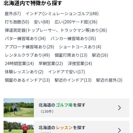
北海道
内で特徴から探す
屋外
(
67
)
インドア(シミュレーションゴルフ)
(
48
)
打ち放題
(
50
)
安い
(
68
)
広い(200ヤード超)
(
36
)
弾道測定器(トップレーサー、トラックマン等)あり
(
36
)
パター練習場あり
(
34
)
バンカー練習場あり
(
35
)
アプローチ練習場あり
(
29
)
ショートコースあり
(
4
)
レンタルクラブあり
(
49
)
個室打席あり
(
13
)
駅近
(
16
)
24時間営業
(
14
)
早朝営業
(
22
)
深夜営業
(
14
)
体験レッスンあり
(
2
)
インドアで安い
(
17
)
個室のあるインドア
(
13
)
駅近のインドア
(
13
)
駅近の屋外
(
3
)
北海道
の
ゴルフ場
を探す
（
130
件）
北海道
の
レッスン
を探す