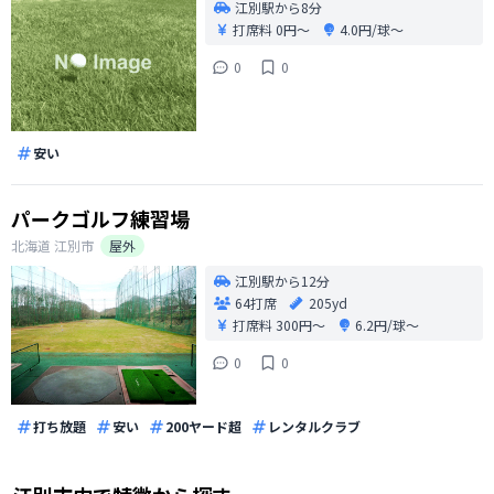
江別駅から8分
打席料
0円〜
4.0円/球〜
0
0
安い
パークゴルフ練習場
北海道
江別市
屋外
江別駅から12分
64打席
205yd
打席料
300円〜
6.2円/球〜
0
0
打ち放題
安い
200ヤード超
レンタルクラブ