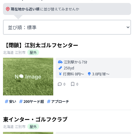
現在地から近い順
に並び替えてみませんか
【閉鎖】江別太ゴルフセンター
北海道
江別市
屋外
江別駅から7分
250yd
打席料
0円〜
3.0円/球〜
0
0
安い
200ヤード超
アプローチ
東インター・ゴルフクラブ
北海道
江別市
屋外