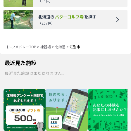
（
35
件）
北海道
の
パターゴルフ場
を探す
（
257
件）
ゴルフメドレーTOP
>
練習場
>
北海道
>
江別市
最近見た施設
最近見た施設はまだありません。