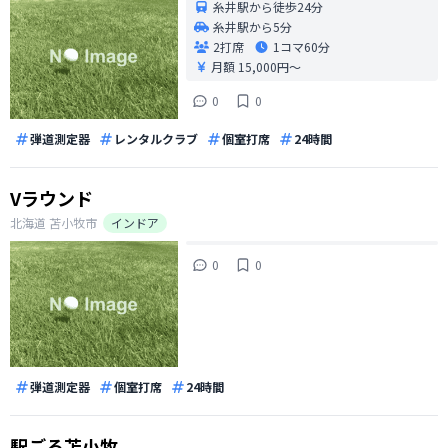
糸井駅から徒歩24分
糸井駅から5分
2打席
1コマ
60分
月額 15,000円〜
0
0
弾道測定器
レンタルクラブ
個室打席
24時間
Vラウンド
北海道
苫小牧市
インドア
0
0
弾道測定器
個室打席
24時間
駅ごる苫小牧