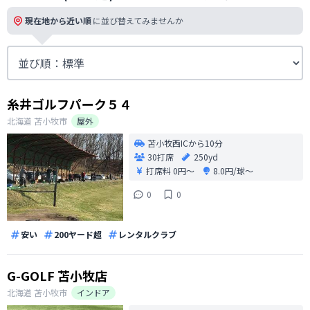
現在地から近い順
に並び替えてみませんか
糸井ゴルフパーク５４
北海道
苫小牧市
屋外
苫小牧西ICから10分
30打席
250yd
打席料
0円〜
8.0円/球〜
0
0
安い
200ヤード超
レンタルクラブ
G-GOLF 苫小牧店
北海道
苫小牧市
インドア