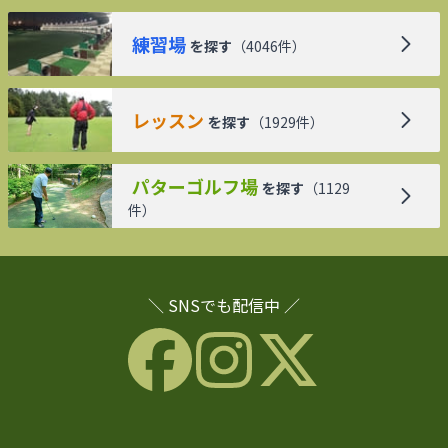
練習場
を探す
（
4046
件）
レッスン
を探す
（
1929
件）
パターゴルフ場
を探す
（
1129
件）
＼ SNSでも配信中 ／