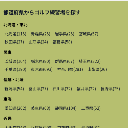
都道府県から
ゴルフ練習場
を探す
北海道・東北
北海道
(
115
)
青森県
(
25
)
岩手県
(
25
)
宮城県
(
57
)
秋田県
(
27
)
山形県
(
24
)
福島県
(
58
)
関東
茨城県
(
104
)
栃木県
(
80
)
群馬県
(
67
)
埼玉県
(
222
)
千葉県
(
190
)
東京都
(
693
)
神奈川県
(
281
)
山梨県
(
26
)
信越・北陸
新潟県
(
54
)
富山県
(
27
)
石川県
(
32
)
福井県
(
22
)
長野県
(
75
)
東海
愛知県
(
262
)
岐阜県
(
63
)
静岡県
(
104
)
三重県
(
52
)
近畿
大阪府
(
243
)
兵庫県
(
200
)
京都府
(
63
)
滋賀県
(
37
)