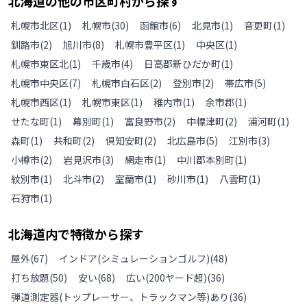
北海道
の
他の
市区町村から探す
札幌市北区
(
1
)
札幌市
(
30
)
函館市
(
6
)
北見市
(
1
)
音更町
(
1
)
釧路市
(
2
)
旭川市
(
8
)
札幌市豊平区
(
1
)
中央区
(
1
)
札幌市東区北
(
1
)
千歳市
(
4
)
日高郡新ひだか町
(
1
)
札幌市中央区
(
7
)
札幌市白石区
(
2
)
登別市
(
2
)
帯広市
(
5
)
札幌市西区
(
1
)
札幌市東区
(
1
)
稚内市
(
1
)
余市郡
(
1
)
せたな町
(
1
)
幕別町
(
1
)
富良野市
(
2
)
中標津町
(
2
)
浦河町
(
1
)
森町
(
1
)
共和町
(
2
)
倶知安町
(
2
)
北広島市
(
5
)
江別市
(
3
)
小樽市
(
2
)
岩見沢市
(
3
)
網走市
(
1
)
中川郡本別町
(
1
)
紋別市
(
1
)
北斗市
(
2
)
室蘭市
(
1
)
砂川市
(
1
)
八雲町
(
1
)
石狩市
(
1
)
北海道
内で特徴から探す
屋外
(
67
)
インドア(シミュレーションゴルフ)
(
48
)
打ち放題
(
50
)
安い
(
68
)
広い(200ヤード超)
(
36
)
弾道測定器(トップレーサー、トラックマン等)あり
(
36
)