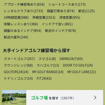
アプローチ練習場あり
(
654
)
ショートコースあり
(
173
)
レンタルクラブあり
(
2733
)
個室打席あり
(
874
)
駅近
(
1125
)
24時間営業
(
988
)
早朝営業
(
1553
)
深夜営業
(
955
)
体験レッスンあり
(
366
)
インドアで安い
(
801
)
個室のあるインドア
(
854
)
駅近のインドア
(
878
)
駅近の屋外
(
244
)
大手インドアゴルフ練習場
から探す
スマートゴルフ
(
207
)
スマゴル
(
8
)
SWING24/7
(
43
)
ラウンジレンジ
(
68
)
ラハゴルフ
(
13
)
DOOR TO GOLF
(
24
)
GOLFERS24
(
14
)
MY GOLF RANGE
(
14
)
MY GOLF LANE
(
21
)
トナリノゴルフ
(
14
)
FiT24
(
43
)
ゴルフ場
を探す
（
1967
件）