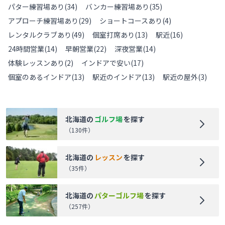
パター練習場あり
(
34
)
バンカー練習場あり
(
35
)
アプローチ練習場あり
(
29
)
ショートコースあり
(
4
)
レンタルクラブあり
(
49
)
個室打席あり
(
13
)
駅近
(
16
)
24時間営業
(
14
)
早朝営業
(
22
)
深夜営業
(
14
)
体験レッスンあり
(
2
)
インドアで安い
(
17
)
個室のあるインドア
(
13
)
駅近のインドア
(
13
)
駅近の屋外
(
3
)
北海道
の
ゴルフ場
を探す
（
130
件）
北海道
の
レッスン
を探す
（
35
件）
北海道
の
パターゴルフ場
を探す
（
257
件）