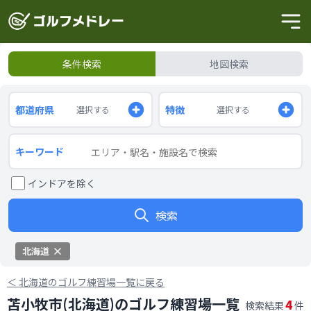
条件検索
地図検索
都道府県
特徴
選択する
選択する
キーワード
インドアを除く
検索
北海道
＜
北海道のゴルフ練習場一覧に戻る
苫小牧市(北海道)のゴルフ練習場一覧
4
検索結果
件