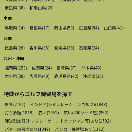
奈良県
(
38
)
和歌山県
(
26
)
中国
鳥取県
(
14
)
島根県
(
17
)
岡山県
(
59
)
広島県
(
84
)
山口県
(
41
)
四国
徳島県
(
26
)
香川県
(
35
)
愛媛県
(
38
)
高知県
(
24
)
九州・沖縄
福岡県
(
153
)
佐賀県
(
24
)
長崎県
(
37
)
熊本県
(
46
)
大分県
(
38
)
宮崎県
(
40
)
鹿児島県
(
42
)
沖縄県
(
36
)
特徴から
ゴルフ練習場
を探す
屋外
(
2191
)
インドア(シミュレーションゴルフ)
(
1843
)
打ち放題
(
1818
)
安い
(
2352
)
広い(200ヤード超)
(
952
)
弾道測定器(トップレーサー、トラックマン等)あり
(
1792
)
パター練習場あり
(
1349
)
バンカー練習場あり
(
1112
)