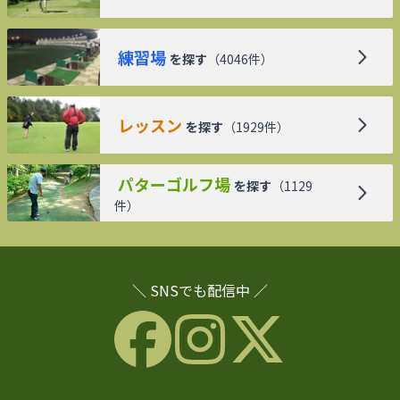
練習場
を探す
（
4046
件）
レッスン
を探す
（
1929
件）
パターゴルフ場
を探す
（
1129
件）
＼ SNSでも配信中 ／