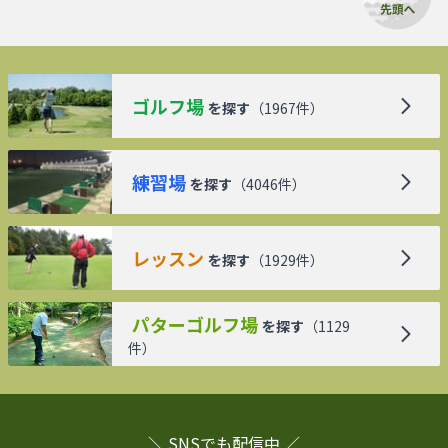
ゴルフ場
を探す
（
1967
件）
練習場
を探す
（
4046
件）
レッスン
を探す
（
1929
件）
パターゴルフ場
を探す
（
1129
件）
＼ SNSでも配信中 ／