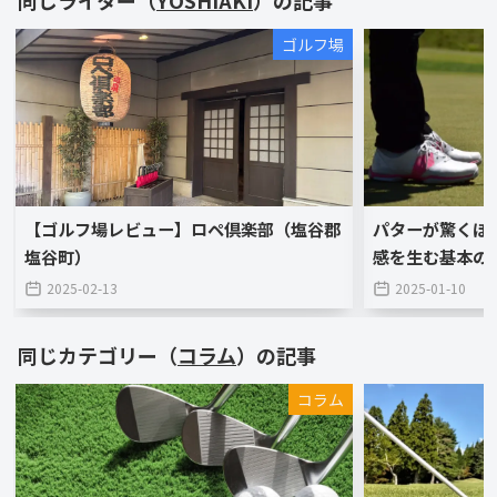
同じライター（
YOSHIAKI
）の記事
ゴルフ場
【ゴルフ場レビュー】ロペ倶楽部（塩谷郡
パターが驚くほ
塩谷町）
感を生む基本の
2025-02-13
2025-01-10
同じカテゴリー（
コラム
）の記事
コラム