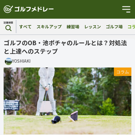
記事検索
すべて
スキルアップ
練習場
レッスン
ゴルフ場
コ
ゴルフのOB・池ポチャのルールとは？対処法
と上達へのステップ
YOSHIAKI
コラム