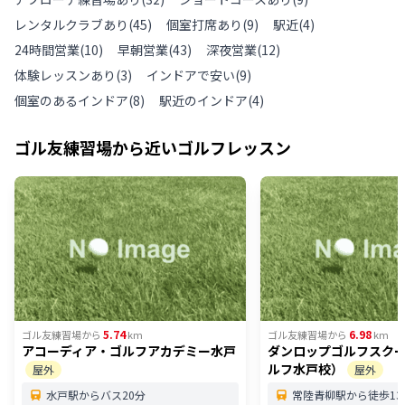
レンタルクラブあり
(
45
)
個室打席あり
(
9
)
駅近
(
4
)
24時間営業
(
10
)
早朝営業
(
43
)
深夜営業
(
12
)
体験レッスンあり
(
3
)
インドアで安い
(
9
)
個室のあるインドア
(
8
)
駅近のインドア
(
4
)
ゴル友練習場
から近いゴルフレッスン
5.74
6.98
ゴル友練習場
から
km
ゴル友練習場
から
km
アコーディア・ゴルフアカデミー水戸
ダンロップゴルフスク
ルフ水戸校）
屋外
屋外
水戸駅からバス20分
常陸青柳駅から徒歩13