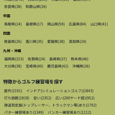
奈良県
(
38
)
和歌山県
(
26
)
中国
鳥取県
(
14
)
島根県
(
17
)
岡山県
(
59
)
広島県
(
84
)
山口県
(
41
)
四国
徳島県
(
26
)
香川県
(
35
)
愛媛県
(
38
)
高知県
(
24
)
九州・沖縄
福岡県
(
153
)
佐賀県
(
24
)
長崎県
(
37
)
熊本県
(
46
)
大分県
(
38
)
宮崎県
(
40
)
鹿児島県
(
42
)
沖縄県
(
36
)
特徴から
ゴルフ練習場
を探す
屋外
(
2191
)
インドア(シミュレーションゴルフ)
(
1843
)
打ち放題
(
1818
)
安い
(
2352
)
広い(200ヤード超)
(
952
)
弾道測定器(トップレーサー、トラックマン等)あり
(
1792
)
パター練習場あり
(
1349
)
バンカー練習場あり
(
1112
)