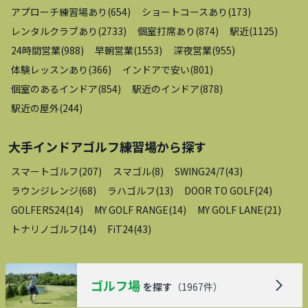
アプローチ練習場あり
(
654
)
ショートコースあり
(
173
)
レンタルクラブあり
(
2733
)
個室打席あり
(
874
)
駅近
(
1125
)
24時間営業
(
988
)
早朝営業
(
1553
)
深夜営業
(
955
)
体験レッスンあり
(
366
)
インドアで安い
(
801
)
個室のあるインドア
(
854
)
駅近のインドア
(
878
)
駅近の屋外
(
244
)
大手インドアゴルフ練習場
から探す
スマートゴルフ
(
207
)
スマゴル
(
8
)
SWING24/7
(
43
)
ラウンジレンジ
(
68
)
ラハゴルフ
(
13
)
DOOR TO GOLF
(
24
)
GOLFERS24
(
14
)
MY GOLF RANGE
(
14
)
MY GOLF LANE
(
21
)
トナリノゴルフ
(
14
)
FiT24
(
43
)
ゴルフ場
を探す
（
1967
件）