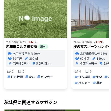
1.63
1.99
ゴル友練習場
から
km
ゴル友練習場
から
km
河和田ゴルフ練習所
桜の牧スポーツセンタ
屋外
水戸市役所から20分
水戸市役所から13分
90打席
200yd
60打席
180yd
打席料
0円〜
5.0円/球〜
打席料
0円〜
5.0
0
0
0
0
打ち放題
安い
バンカー
打ち放題
安い
パ
バンカー
早朝
茨城県
に関連するマガジン