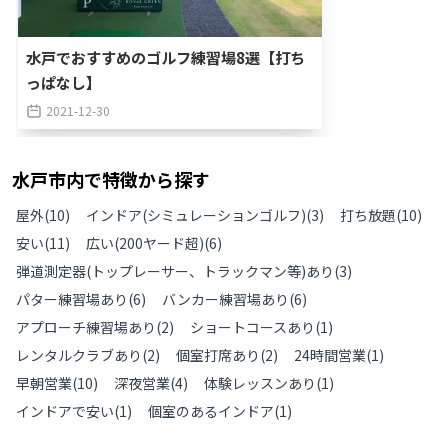
水戸でおすすめのゴルフ練習場8選【打ち
っぱなし】
2021-12-30
水戸市
内で特徴から探す
屋外
(
10
)
インドア(シミュレーションゴルフ)
(
3
)
打ち放題
(
10
)
安い
(
11
)
広い(200ヤード超)
(
6
)
弾道測定器(トップレーサー、トラックマン等)あり
(
3
)
パター練習場あり
(
6
)
バンカー練習場あり
(
6
)
アプローチ練習場あり
(
2
)
ショートコースあり
(
1
)
レンタルクラブあり
(
2
)
個室打席あり
(
2
)
24時間営業
(
1
)
早朝営業
(
10
)
深夜営業
(
4
)
体験レッスンあり
(
1
)
インドアで安い
(
1
)
個室のあるインドア
(
1
)