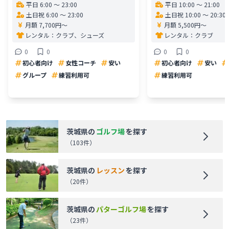
平日 6:00 〜 23:00
平日 10:00 〜 21:00
土日祝 6:00 〜 23:00
土日祝 10:00 〜 20:30
月額 7,700円〜
月額 5,500円〜
レンタル：
クラブ、シューズ
レンタル：
クラブ
0
0
0
0
初心者向け
女性コーチ
安い
初心者向け
安い
グループ
練習利用可
練習利用可
茨城県
の
ゴルフ場
を探す
（
103
件）
茨城県
の
レッスン
を探す
（
20
件）
茨城県
の
パターゴルフ場
を探す
（
23
件）