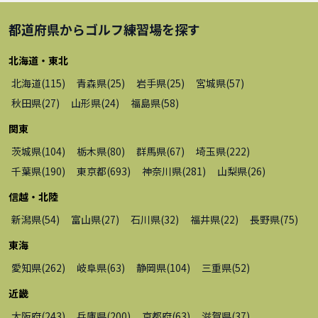
都道府県から
ゴルフ練習場
を探す
北海道・東北
北海道
(
115
)
青森県
(
25
)
岩手県
(
25
)
宮城県
(
57
)
秋田県
(
27
)
山形県
(
24
)
福島県
(
58
)
関東
茨城県
(
104
)
栃木県
(
80
)
群馬県
(
67
)
埼玉県
(
222
)
千葉県
(
190
)
東京都
(
693
)
神奈川県
(
281
)
山梨県
(
26
)
信越・北陸
新潟県
(
54
)
富山県
(
27
)
石川県
(
32
)
福井県
(
22
)
長野県
(
75
)
東海
愛知県
(
262
)
岐阜県
(
63
)
静岡県
(
104
)
三重県
(
52
)
近畿
大阪府
(
243
)
兵庫県
(
200
)
京都府
(
63
)
滋賀県
(
37
)