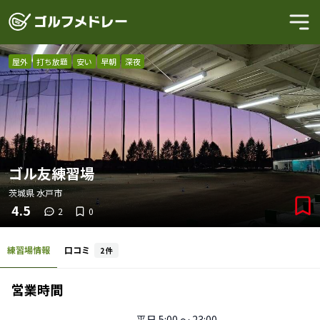
屋外
打ち放題
安い
早朝
深夜
ゴル友練習場
茨城県
水戸市
4.5
2
0
練習場情報
口コミ
2
件
営業時間
平日
5:00 〜 23:00