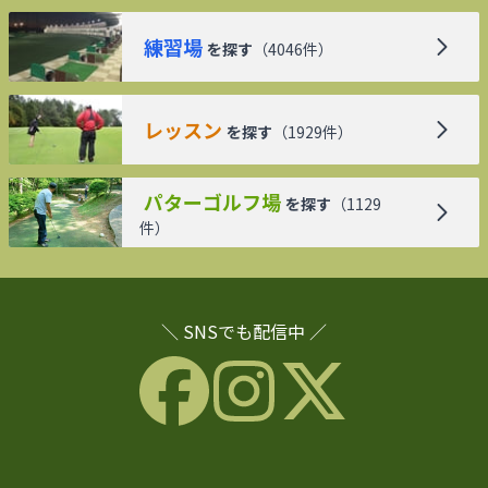
練習場
を探す
（
4046
件）
レッスン
を探す
（
1929
件）
パターゴルフ場
を探す
（
1129
件）
＼ SNSでも配信中 ／