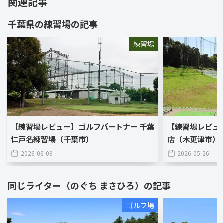
関連記事
草野球＆ソフトボールは右投げ左打ち。SAJス
千葉県
の
練習場
の記事
キー検定1級／国内A級ライセンス／小型船舶2
級／サウナスパ健康アドバイザー所持。「吉祥
練習場
寺二郎」で覚醒したジロリアンです。
【練習場レビュー】ゴルフパートナー 千葉
【練習場レビュ
仁戸名練習場（千葉市）
店（木更津市）
2026-06-09
2026-05-26
同じライター（
のぐち まさひろ
）の記事
ゴルフ場