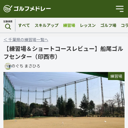
記事検索
すべて
スキルアップ
練習場
レッスン
ゴルフ場
コ
＜
千葉県
の
練習場
一覧へ
【練習場＆ショートコースレビュー】船尾ゴル
フセンター（印西市）
のぐち まさひろ
練習場