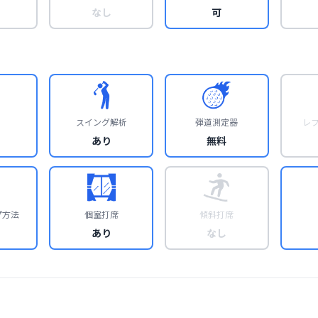
なし
可
スイング解析
弾道測定器
レ
あり
無料
プ方法
個室打席
傾斜打席
あり
なし