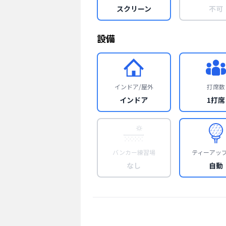
スクリーン
不可
設備
インドア/屋外
打席数
インドア
1打席
バンカー練習場
ティーアッ
なし
自動