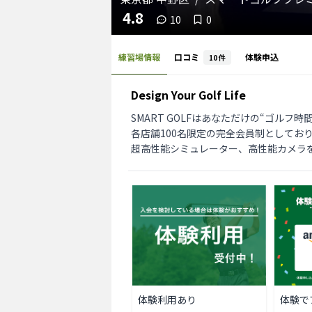
4.8
10
0
練習場情報
口コミ
体験申込
10
件
Design Your Golf Life
SMART GOLFはあなただけの“ゴルフ
各店舗100名限定の完全会員制としてお
超高性能シミュレーター、高性能カメラ
体験利用あり
体験で