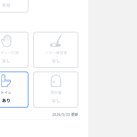
不可
フティー打席
パター練習場
なし
なし
トイレ
更衣室
あり
なし
2026/5/25
更新