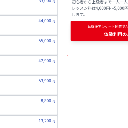
33,000
円
初心者から上級者まで一人一人
レッスン料は4,000円〜5,0
します。
44,000
円
体験後アンケート回答でAm
体験利用
の
55,000
円
42,900
円
ります。二親等までのご家族が対象
53,900
円
ります。二親等までのご家族が対象
8,800
円
13,200
円