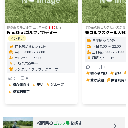
2.16
2
博多金の隈ゴルフヒルズ
から
km
博多金の隈ゴルフヒルズ
から
FineShotゴルフアカデミー
REゴルフスクール大野
インドア
宇美駅から8分
竹下駅から徒歩32分
平日 8:00 〜 22:00
平日 10:00 〜 22:00
土日祝 6:00 〜 21:00
土日祝 9:00 〜 16:00
月額 5,500円〜
月額 7,700円〜
0
0
レンタル：
クラブ、グローブ
初心者向け
安い
0
0
受け放題
練習利用可
初心者向け
安い
グループ
練習利用可
福岡県
の
ゴルフ場
を探す