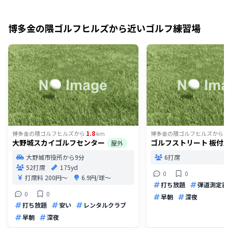
博多金の隈ゴルフヒルズ
から近いゴルフ練習場
1.8
1
博多金の隈ゴルフヒルズ
から
km
博多金の隈ゴルフヒルズ
から
大野城スカイゴルフセンター
ゴルフストリート 板付
屋外
大野城市役所から9分
6打席
52打席
175yd
0
0
打席料
200円〜
6.9円/球〜
打ち放題
弾道測定器
0
0
早朝
深夜
打ち放題
安い
レンタルクラブ
早朝
深夜