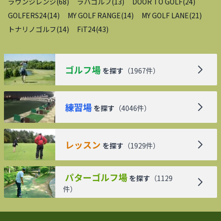
ラウンジレンジ
(
68
)
ラハゴルフ
(
13
)
DOOR TO GOLF
(
24
)
GOLFERS24
(
14
)
MY GOLF RANGE
(
14
)
MY GOLF LANE
(
21
)
トナリノゴルフ
(
14
)
FiT24
(
43
)
ゴルフ場
を探す
（
1967
件）
練習場
を探す
（
4046
件）
レッスン
を探す
（
1929
件）
パターゴルフ場
を探す
（
1129
件）