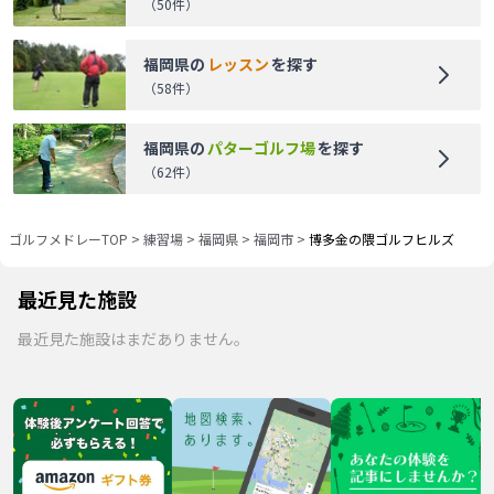
（
50
件）
福岡県
の
レッスン
を探す
（
58
件）
福岡県
の
パターゴルフ場
を探す
（
62
件）
ゴルフメドレーTOP
>
練習場
>
福岡県
>
福岡市
>
博多金の隈ゴルフヒルズ
最近見た施設
最近見た施設はまだありません。