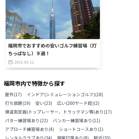
福岡市でおすすめの安いゴルフ練習場（打
ちっぱなし）９選！
2021-03-12
福岡市
内で特徴から探す
屋外
(
17
)
インドア(シミュレーションゴルフ)
(
18
)
打ち放題
(
19
)
安い
(
23
)
広い(200ヤード超)
(
2
)
弾道測定器(トップレーサー、トラックマン等)あり
(
17
)
パター練習場あり
(
22
)
バンカー練習場あり
(
11
)
アプローチ練習場あり
(
4
)
ショートコースあり
(
1
)
レンタルクラブあり
(
34
)
個室打席あり
(
8
)
駅近
(
20
)