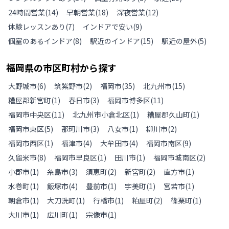
24時間営業
(
14
)
早朝営業
(
18
)
深夜営業
(
12
)
体験レッスンあり
(
7
)
インドアで安い
(
9
)
個室のあるインドア
(
8
)
駅近のインドア
(
15
)
駅近の屋外
(
5
)
福岡県
の
市区町村から探す
大野城市
(
6
)
筑紫野市
(
2
)
福岡市
(
35
)
北九州市
(
15
)
糟屋郡新宮町
(
1
)
春日市
(
3
)
福岡市博多区
(
11
)
福岡市中央区
(
11
)
北九州市小倉北区
(
1
)
糟屋郡久山町
(
1
)
福岡市東区
(
5
)
那珂川市
(
3
)
八女市
(
1
)
柳川市
(
2
)
福岡市西区
(
1
)
福津市
(
4
)
大牟田市
(
4
)
福岡市南区
(
9
)
久留米市
(
8
)
福岡市早良区
(
1
)
田川市
(
1
)
福岡市城南区
(
2
)
小郡市
(
1
)
糸島市
(
3
)
須恵町
(
2
)
新宮町
(
2
)
直方市
(
1
)
水巻町
(
1
)
飯塚市
(
4
)
豊前市
(
1
)
宇美町
(
1
)
宮若市
(
1
)
朝倉市
(
1
)
大刀洗町
(
1
)
行橋市
(
1
)
粕屋町
(
2
)
篠栗町
(
1
)
大川市
(
1
)
広川町
(
1
)
宗像市
(
1
)