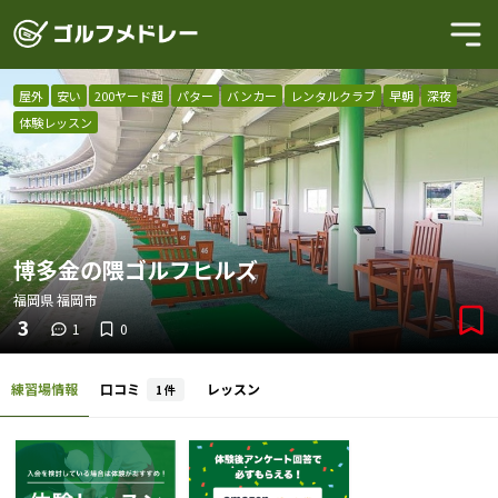
屋外
安い
200ヤード超
パター
バンカー
レンタルクラブ
早朝
深夜
体験レッスン
博多金の隈ゴルフヒルズ
福岡県
福岡市
3
1
0
練習場情報
口コミ
レッスン
1
件