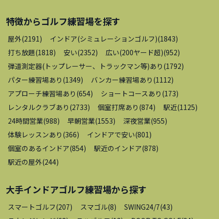
特徴から
ゴルフ練習場
を探す
屋外
(
2191
)
インドア(シミュレーションゴルフ)
(
1843
)
打ち放題
(
1818
)
安い
(
2352
)
広い(200ヤード超)
(
952
)
弾道測定器(トップレーサー、トラックマン等)あり
(
1792
)
パター練習場あり
(
1349
)
バンカー練習場あり
(
1112
)
アプローチ練習場あり
(
654
)
ショートコースあり
(
173
)
レンタルクラブあり
(
2733
)
個室打席あり
(
874
)
駅近
(
1125
)
24時間営業
(
988
)
早朝営業
(
1553
)
深夜営業
(
955
)
体験レッスンあり
(
366
)
インドアで安い
(
801
)
個室のあるインドア
(
854
)
駅近のインドア
(
878
)
駅近の屋外
(
244
)
大手インドアゴルフ練習場
から探す
スマートゴルフ
(
207
)
スマゴル
(
8
)
SWING24/7
(
43
)