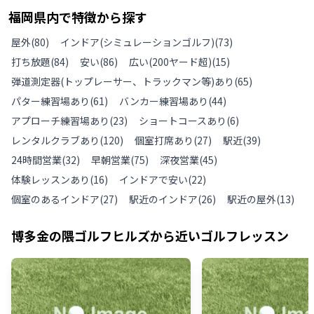
福岡県
内で特徴から探す
屋外
(
80
)
インドア(シミュレーションゴルフ)
(
73
)
打ち放題
(
84
)
安い
(
86
)
広い(200ヤード超)
(
15
)
弾道測定器(トップレーサー、トラックマン等)あり
(
65
)
パター練習場あり
(
61
)
バンカー練習場あり
(
44
)
アプローチ練習場あり
(
23
)
ショートコースあり
(
6
)
レンタルクラブあり
(
120
)
個室打席あり
(
27
)
駅近
(
39
)
24時間営業
(
32
)
早朝営業
(
75
)
深夜営業
(
45
)
体験レッスンあり
(
16
)
インドアで安い
(
22
)
個室のあるインドア
(
27
)
駅近のインドア
(
26
)
駅近の屋外
(
13
)
博多金の隈ゴルフヒルズ
から近いゴルフレッスン