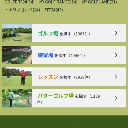
GOLFERS24
(
14
)
MY GOLF RANGE
(
14
)
MY GOLF LANE
(
21
)
トナリノゴルフ
(
14
)
FiT24
(
43
)
ゴルフ場
を探す
（
1967
件）
練習場
を探す
（
4046
件）
レッスン
を探す
（
1929
件）
パターゴルフ場
を探す
（
1129
件）