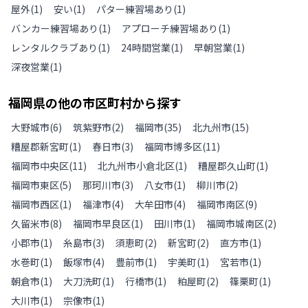
屋外
(
1
)
安い
(
1
)
パター練習場あり
(
1
)
バンカー練習場あり
(
1
)
アプローチ練習場あり
(
1
)
レンタルクラブあり
(
1
)
24時間営業
(
1
)
早朝営業
(
1
)
深夜営業
(
1
)
福岡県
の
他の
市区町村から探す
大野城市
(
6
)
筑紫野市
(
2
)
福岡市
(
35
)
北九州市
(
15
)
糟屋郡新宮町
(
1
)
春日市
(
3
)
福岡市博多区
(
11
)
福岡市中央区
(
11
)
北九州市小倉北区
(
1
)
糟屋郡久山町
(
1
)
福岡市東区
(
5
)
那珂川市
(
3
)
八女市
(
1
)
柳川市
(
2
)
福岡市西区
(
1
)
福津市
(
4
)
大牟田市
(
4
)
福岡市南区
(
9
)
久留米市
(
8
)
福岡市早良区
(
1
)
田川市
(
1
)
福岡市城南区
(
2
)
小郡市
(
1
)
糸島市
(
3
)
須恵町
(
2
)
新宮町
(
2
)
直方市
(
1
)
水巻町
(
1
)
飯塚市
(
4
)
豊前市
(
1
)
宇美町
(
1
)
宮若市
(
1
)
朝倉市
(
1
)
大刀洗町
(
1
)
行橋市
(
1
)
粕屋町
(
2
)
篠栗町
(
1
)
大川市
(
1
)
宗像市
(
1
)