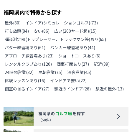
福岡県
内で特徴から探す
屋外
(
80
)
インドア(シミュレーションゴルフ)
(
73
)
打ち放題
(
84
)
安い
(
86
)
広い(200ヤード超)
(
15
)
弾道測定器(トップレーサー、トラックマン等)あり
(
65
)
パター練習場あり
(
61
)
バンカー練習場あり
(
44
)
アプローチ練習場あり
(
23
)
ショートコースあり
(
6
)
レンタルクラブあり
(
120
)
個室打席あり
(
27
)
駅近
(
39
)
24時間営業
(
32
)
早朝営業
(
75
)
深夜営業
(
45
)
体験レッスンあり
(
16
)
インドアで安い
(
22
)
個室のあるインドア
(
27
)
駅近のインドア
(
26
)
駅近の屋外
(
13
)
福岡県
の
ゴルフ場
を探す
（
50
件）