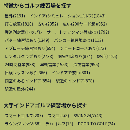
特徴から
ゴルフ練習場
を探す
屋外
(
2191
)
インドア(シミュレーションゴルフ)
(
1843
)
打ち放題
(
1818
)
安い
(
2352
)
広い(200ヤード超)
(
952
)
弾道測定器(トップレーサー、トラックマン等)あり
(
1792
)
パター練習場あり
(
1349
)
バンカー練習場あり
(
1112
)
アプローチ練習場あり
(
654
)
ショートコースあり
(
173
)
レンタルクラブあり
(
2733
)
個室打席あり
(
874
)
駅近
(
1125
)
24時間営業
(
988
)
早朝営業
(
1553
)
深夜営業
(
955
)
体験レッスンあり
(
366
)
インドアで安い
(
801
)
個室のあるインドア
(
854
)
駅近のインドア
(
878
)
駅近の屋外
(
244
)
大手インドアゴルフ練習場
から探す
スマートゴルフ
(
207
)
スマゴル
(
8
)
SWING24/7
(
43
)
ラウンジレンジ
(
68
)
ラハゴルフ
(
13
)
DOOR TO GOLF
(
24
)