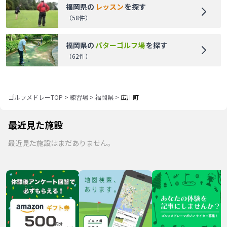
福岡県
の
レッスン
を探す
（
58
件）
福岡県
の
パターゴルフ場
を探す
（
62
件）
ゴルフメドレーTOP
>
練習場
>
福岡県
>
広川町
最近見た施設
最近見た施設はまだありません。