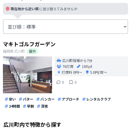
現在地から近い順
に並び替えてみませんか
マキトゴルフガーデン
福岡県
広川町
屋外
広川町役場から7分
76打席
180yd
打席料
0円〜
5.0円/球〜
0
0
安い
パター
バンカー
アプローチ
レンタルクラブ
24時間
早朝
深夜
広川町
内で特徴から探す