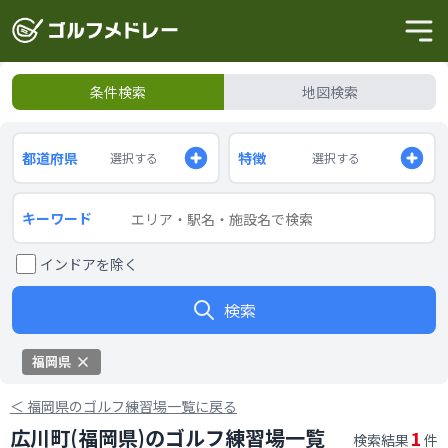
条件検索
地図検索
都道府県
特徴
選択する
選択する
キーワード
インドアを除く
検索
福岡県
＜
福岡県のゴルフ練習場一覧に戻る
広川町(福岡県)のゴルフ練習場一覧
1
検索結果
件