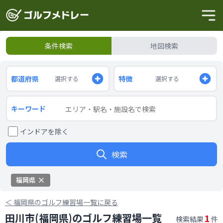
条件検索
地図検索
都道府県
特徴
選択する
選択する
キーワード
インドアを除く
検索
福岡県
＜
福岡県のゴルフ練習場一覧に戻る
田川市(福岡県)のゴルフ練習場一覧
1
検索結果
件