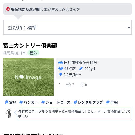
現在地から近い順
に並び替えてみませんか
富士カントリー倶楽部
福岡県
田川市
屋外
田川市役所から11分
48打席
200yd
6.2円/球〜
3
2
0
安い
バンカー
ショートコース
レンタルクラブ
早朝
各打席のテーブルやら椅子やらを交換新品に‼️ あと、ボール交換新品にして
欲しい