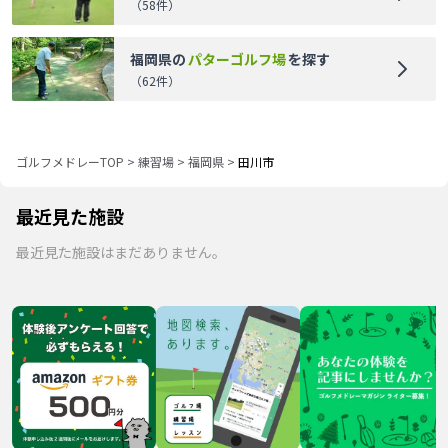
（
58
件）
福岡県
の
パターゴルフ場
を探す
（
62
件）
ゴルフメドレーTOP
>
練習場
>
福岡県
>
田川市
最近見た施設
最近見た施設はまだありません。