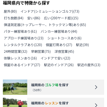
福岡県
内で特徴から探す
屋外
(
80
)
インドア(シミュレーションゴルフ)
(
73
)
打ち放題
(
84
)
安い
(
86
)
広い(200ヤード超)
(
15
)
弾道測定器(トップレーサー、トラックマン等)あり
(
65
)
パター練習場あり
(
61
)
バンカー練習場あり
(
44
)
アプローチ練習場あり
(
23
)
ショートコースあり
(
6
)
レンタルクラブあり
(
120
)
個室打席あり
(
27
)
駅近
(
39
)
24時間営業
(
32
)
早朝営業
(
75
)
深夜営業
(
45
)
体験レッスンあり
(
16
)
インドアで安い
(
22
)
個室のあるインドア
(
27
)
駅近のインドア
(
26
)
駅近の屋外
(
13
)
福岡県
の
ゴルフ場
を探す
（
50
件）
福岡県
の
レッスン
を探す