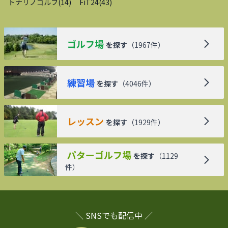
トナリノゴルフ
(
14
)
FiT24
(
43
)
ゴルフ場
を探す
（
1967
件）
練習場
を探す
（
4046
件）
レッスン
を探す
（
1929
件）
パターゴルフ場
を探す
（
1129
件）
＼ SNSでも配信中 ／