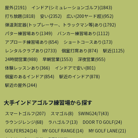
屋外
(
2191
)
インドア(シミュレーションゴルフ)
(
1843
)
打ち放題
(
1818
)
安い
(
2352
)
広い(200ヤード超)
(
952
)
弾道測定器(トップレーサー、トラックマン等)あり
(
1792
)
パター練習場あり
(
1349
)
バンカー練習場あり
(
1112
)
アプローチ練習場あり
(
654
)
ショートコースあり
(
173
)
レンタルクラブあり
(
2733
)
個室打席あり
(
874
)
駅近
(
1125
)
24時間営業
(
988
)
早朝営業
(
1553
)
深夜営業
(
955
)
体験レッスンあり
(
366
)
インドアで安い
(
801
)
個室のあるインドア
(
854
)
駅近のインドア
(
878
)
駅近の屋外
(
244
)
大手インドアゴルフ練習場
から探す
スマートゴルフ
(
207
)
スマゴル
(
8
)
SWING24/7
(
43
)
ラウンジレンジ
(
68
)
ラハゴルフ
(
13
)
DOOR TO GOLF
(
24
)
GOLFERS24
(
14
)
MY GOLF RANGE
(
14
)
MY GOLF LANE
(
21
)