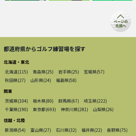
都道府県から
ゴルフ練習場
を探す
北海道・東北
北海道
(
115
)
青森県
(
25
)
岩手県
(
25
)
宮城県
(
57
)
秋田県
(
27
)
山形県
(
24
)
福島県
(
58
)
関東
茨城県
(
104
)
栃木県
(
80
)
群馬県
(
67
)
埼玉県
(
222
)
千葉県
(
190
)
東京都
(
693
)
神奈川県
(
281
)
山梨県
(
26
)
信越・北陸
新潟県
(
54
)
富山県
(
27
)
石川県
(
32
)
福井県
(
22
)
長野県
(
75
)