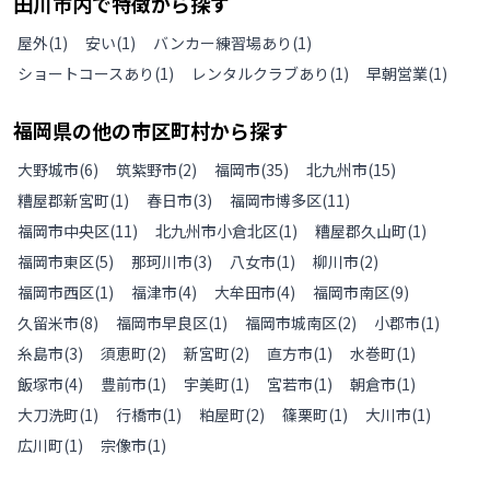
田川市
内で特徴から探す
屋外
(
1
)
安い
(
1
)
バンカー練習場あり
(
1
)
ショートコースあり
(
1
)
レンタルクラブあり
(
1
)
早朝営業
(
1
)
福岡県
の
他の
市区町村から探す
大野城市
(
6
)
筑紫野市
(
2
)
福岡市
(
35
)
北九州市
(
15
)
糟屋郡新宮町
(
1
)
春日市
(
3
)
福岡市博多区
(
11
)
福岡市中央区
(
11
)
北九州市小倉北区
(
1
)
糟屋郡久山町
(
1
)
福岡市東区
(
5
)
那珂川市
(
3
)
八女市
(
1
)
柳川市
(
2
)
福岡市西区
(
1
)
福津市
(
4
)
大牟田市
(
4
)
福岡市南区
(
9
)
久留米市
(
8
)
福岡市早良区
(
1
)
福岡市城南区
(
2
)
小郡市
(
1
)
糸島市
(
3
)
須恵町
(
2
)
新宮町
(
2
)
直方市
(
1
)
水巻町
(
1
)
飯塚市
(
4
)
豊前市
(
1
)
宇美町
(
1
)
宮若市
(
1
)
朝倉市
(
1
)
大刀洗町
(
1
)
行橋市
(
1
)
粕屋町
(
2
)
篠栗町
(
1
)
大川市
(
1
)
広川町
(
1
)
宗像市
(
1
)