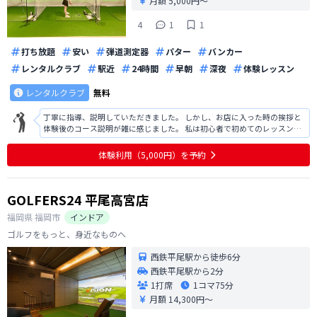
月額 5,000円〜
4
1
1
打ち放題
安い
弾道測定器
パター
バンカー
レンタルクラブ
駅近
24時間
早朝
深夜
体験レッスン
レンタルクラブ
無料
丁寧に指導、説明していただきました。 しかし、お店に入った時の挨拶と
体験後のコース説明が雑に感じました。 私は初心者で初めてのレッスン体
験だったので、細かく教えていただきたかったのですが簡易的で入店時の
挨拶も歓迎されてる感じがなかったなので素直に通おうとは思えませんで
体験利用（5,000円）を予約
した。また、駅から少し遠めなので
GOLFERS24 平尾高宮店
福岡県
福岡市
インドア
ゴルフをもっと、身近なものへ
西鉄平尾駅から徒歩6分
西鉄平尾駅から2分
1打席
1コマ
75分
月額 14,300円〜