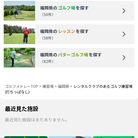
福岡県
の
ゴルフ場
を探す
（
50
件）
福岡県
の
レッスン
を探す
（
58
件）
福岡県
の
パターゴルフ場
を探す
（
62
件）
ゴルフメドレーTOP
>
練習場
>
福岡県
>
レンタルクラブのあるゴルフ練習場
(打ちっぱなし)
最近見た施設
最近見た施設はまだありません。