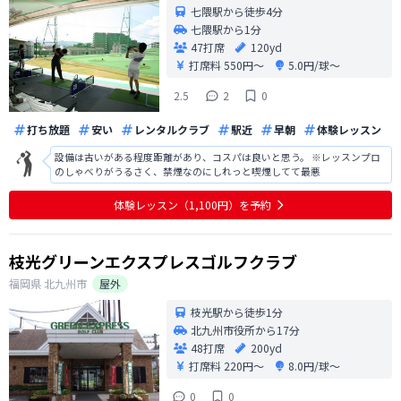
七隈駅から徒歩4分
七隈駅から1分
47打席
120yd
打席料
550円〜
5.0円/球〜
2.5
2
0
打ち放題
安い
レンタルクラブ
駅近
早朝
体験レッスン
設備は古いがある程度距離があり、コスパは良いと思う。 ※レッスンプロ
のしゃべりがうるさく、禁煙なのにしれっと喫煙してて最悪
体験レッスン（1,100円）を予約
枝光グリーンエクスプレスゴルフクラブ
福岡県
北九州市
屋外
枝光駅から徒歩1分
北九州市役所から17分
48打席
200yd
打席料
220円〜
8.0円/球〜
0
0