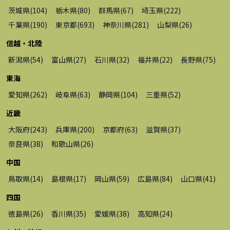
茨城県
(
104
)
栃木県
(
80
)
群馬県
(
67
)
埼玉県
(
222
)
千葉県
(
190
)
東京都
(
693
)
神奈川県
(
281
)
山梨県
(
26
)
信越・北陸
新潟県
(
54
)
富山県
(
27
)
石川県
(
32
)
福井県
(
22
)
長野県
(
75
)
東海
愛知県
(
262
)
岐阜県
(
63
)
静岡県
(
104
)
三重県
(
52
)
近畿
大阪府
(
243
)
兵庫県
(
200
)
京都府
(
63
)
滋賀県
(
37
)
奈良県
(
38
)
和歌山県
(
26
)
中国
鳥取県
(
14
)
島根県
(
17
)
岡山県
(
59
)
広島県
(
84
)
山口県
(
41
)
四国
徳島県
(
26
)
香川県
(
35
)
愛媛県
(
38
)
高知県
(
24
)