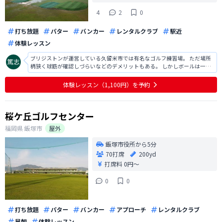
4
2
0
打ち放題
パター
バンカー
レンタルクラブ
駅近
体験レッスン
ブリジストンが運営している久留米市では有名なゴルフ練習場。 ただ場所
柄狭く球筋が確認しづらいなどのデメリットもある。 しかしボールは一般
のゴルフ練習場よりもよいものを使用しておりその辺に関しては満足感は
あると思います。 2階席はレッスンに使用されることも多いようですが レッ
体験レッスン（1,100円）を予約
スンに関しても非常に積極的
桜ケ丘ゴルフセンター
福岡県
飯塚市
屋外
飯塚市役所から5分
70打席
200yd
打席料
0円〜
0
0
打ち放題
パター
バンカー
アプローチ
レンタルクラブ
早朝
体験レッスン