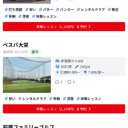
打ち放題
安い
パター
バンカー
レンタルクラブ
駅近
早朝
深夜
体験レッスン
体験レッスン（1,100円）を予約
ベスパ大栄
福岡県
北九州市
屋外
折尾駅から8分
60打席
165yd
打席料
0円〜
7.0円/球〜
0
0
安い
レンタルクラブ
早朝
深夜
体験レッスン
体験レッスン（1,100円）を予約
前原ファミリーゴルフ