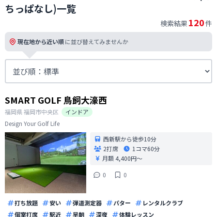
ちっぱなし)一覧
120
検索結果
件
現在地から近い順
に並び替えてみませんか
SMART GOLF 鳥飼大濠西
福岡県
福岡市中央区
インドア
Design Your Golf Life
西新駅から徒歩10分
2打席
1コマ
60分
月額 4,400円〜
0
0
打ち放題
安い
弾道測定器
パター
レンタルクラブ
個室打席
駅近
早朝
深夜
体験レッスン