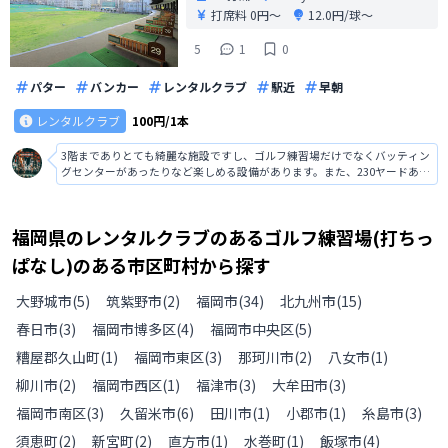
打席料
0円〜
12.0円/球〜
5
1
0
パター
バンカー
レンタルクラブ
駅近
早朝
レンタルクラブ
100円/1本
3階までありとても綺麗な施設ですし、ゴルフ練習場だけでなくバッティン
グセンターがあったりなど楽しめる設備があります。また、230ヤードある
ので距離は十分ですし、50球550円でクラブのレンタルもあります。買い物
やランチにカフェも楽しめるので充実した練習場でした。
福岡県
の
レンタルクラブのあるゴルフ練習場(打ちっ
ぱなし)のある
市区町村から探す
大野城市
(
5
)
筑紫野市
(
2
)
福岡市
(
34
)
北九州市
(
15
)
春日市
(
3
)
福岡市博多区
(
4
)
福岡市中央区
(
5
)
糟屋郡久山町
(
1
)
福岡市東区
(
3
)
那珂川市
(
2
)
八女市
(
1
)
柳川市
(
2
)
福岡市西区
(
1
)
福津市
(
3
)
大牟田市
(
3
)
福岡市南区
(
3
)
久留米市
(
6
)
田川市
(
1
)
小郡市
(
1
)
糸島市
(
3
)
須恵町
(
2
)
新宮町
(
2
)
直方市
(
1
)
水巻町
(
1
)
飯塚市
(
4
)