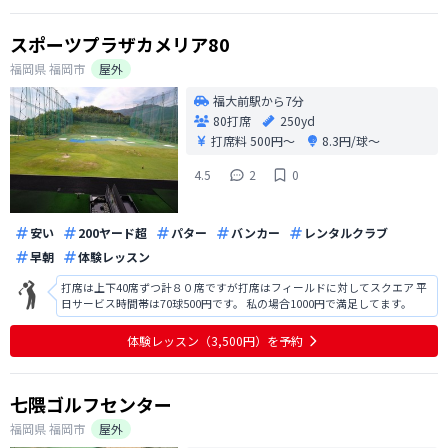
スポーツプラザカメリア80
福岡県
福岡市
屋外
福大前駅から7分
80打席
250yd
打席料
500円〜
8.3円/球〜
4.5
2
0
安い
200ヤード超
パター
バンカー
レンタルクラブ
早朝
体験レッスン
打席は上下40席ずつ計８０席ですが打席はフィールドに対してスクエア 平
日サービス時間帯は70球500円です。 私の場合1000円で満足してます。
体験レッスン（3,500円）を予約
七隈ゴルフセンター
福岡県
福岡市
屋外