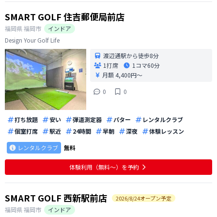
SMART GOLF 住吉郵便局前店
福岡県
福岡市
インドア
Design Your Golf Life
渡辺通駅から徒歩8分
1打席
1コマ
60分
月額 4,400円〜
0
0
打ち放題
安い
弾道測定器
パター
レンタルクラブ
個室打席
駅近
24時間
早朝
深夜
体験レッスン
レンタルクラブ
無料
体験利用（無料〜）を予約
SMART GOLF 西新駅前店
2026
/
8
/
24
オープン予定
福岡県
福岡市
インドア