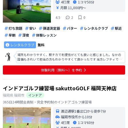
4打席
1コマ
50分
月額 11,000円〜
4.5
2
0
打ち放題
安い
弾道測定器
パター
レンタルクラブ
駅近
早朝
深夜
体験レッスン
レンタルクラブ
無料
場所もわかりやすく、駅チカで利便性がとても良いと感じました。なかの
設備もきれいで担当の方もわかりやすくて良かったです 当方レフティです
が、レフティ用の打席もあり、レンタルクラブもあるとのことで、レフテ
ィでも手ぶらで通える点は、とても魅力的だとおもいます！ 真横に別のイ
体験利用（無料〜）を予約
ンドア練習場があり、そちらも出来
インドアゴルフ練習場 sakuttoGOLF 福岡天神店
福岡県
福岡市
インドア
365日24時間会員制・完全予約制のインドアゴルフ練習場
渡辺通駅1番出口から徒歩7分
福岡市役所から10分
4打席
1コマ
60分