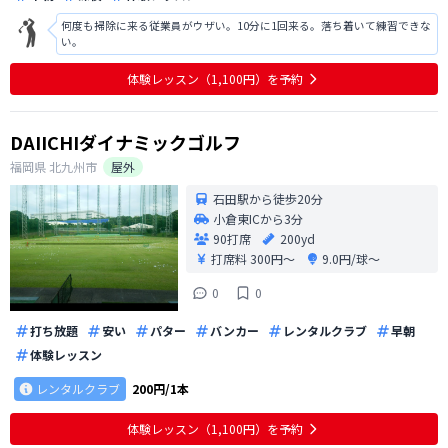
何度も掃除に来る従業員がウザい。10分に1回来る。落ち着いて練習できな
い。
体験レッスン（1,100円）を予約
DAIICHIダイナミックゴルフ
福岡県
北九州市
屋外
石田駅から徒歩20分
小倉東ICから3分
90打席
200yd
打席料
300円〜
9.0円/球〜
0
0
打ち放題
安い
パター
バンカー
レンタルクラブ
早朝
体験レッスン
レンタルクラブ
200円/1本
体験レッスン（1,100円）を予約