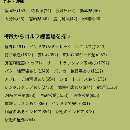
九州・沖縄
福岡県
(
153
)
佐賀県
(
24
)
長崎県
(
37
)
熊本県
(
46
)
大分県
(
38
)
宮崎県
(
40
)
鹿児島県
(
42
)
沖縄県
(
36
)
特徴から
ゴルフ練習場
を探す
屋外
(
2191
)
インドア(シミュレーションゴルフ)
(
1843
)
打ち放題
(
1818
)
安い
(
2352
)
広い(200ヤード超)
(
952
)
弾道測定器(トップレーサー、トラックマン等)あり
(
1792
)
パター練習場あり
(
1349
)
バンカー練習場あり
(
1112
)
アプローチ練習場あり
(
654
)
ショートコースあり
(
173
)
レンタルクラブあり
(
2733
)
個室打席あり
(
874
)
駅近
(
1125
)
24時間営業
(
988
)
早朝営業
(
1553
)
深夜営業
(
955
)
体験レッスンあり
(
366
)
インドアで安い
(
801
)
個室のあるインドア
(
854
)
駅近のインドア
(
878
)
駅近の屋外
(
244
)