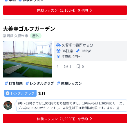
体験レッスン（1,100円）を予約
大善寺ゴルフガーデン
福岡県
久留米市
屋外
久留米市役所から分
36打席
160yd
打席料
0円〜
4
1
0
打ち放題
レンタルクラブ
体験レッスン
レンタルクラブ
無料
9時～22時までは1,900円で打ち放題ですし、19時からは1,300円とリーズナ
ブルなのでありがたいですし、高校生以下は時間無制限です。また、施設
も綺麗で打席の間隔があるので打ちやすいですし、常連の方が沢山おられ
ますが、奥行きがあるのでドライバーショットなど気持ち良く練習する事
体験レッスン（1,000円）を予約
が出来ます。