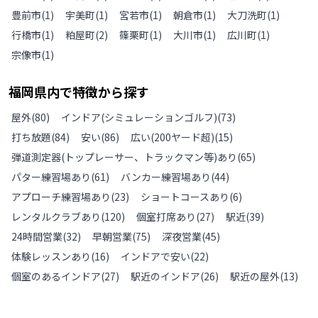
豊前市
(
1
)
宇美町
(
1
)
宮若市
(
1
)
朝倉市
(
1
)
大刀洗町
(
1
)
行橋市
(
1
)
粕屋町
(
2
)
篠栗町
(
1
)
大川市
(
1
)
広川町
(
1
)
宗像市
(
1
)
福岡県
内で特徴から探す
屋外
(
80
)
インドア(シミュレーションゴルフ)
(
73
)
打ち放題
(
84
)
安い
(
86
)
広い(200ヤード超)
(
15
)
弾道測定器(トップレーサー、トラックマン等)あり
(
65
)
パター練習場あり
(
61
)
バンカー練習場あり
(
44
)
アプローチ練習場あり
(
23
)
ショートコースあり
(
6
)
レンタルクラブあり
(
120
)
個室打席あり
(
27
)
駅近
(
39
)
24時間営業
(
32
)
早朝営業
(
75
)
深夜営業
(
45
)
体験レッスンあり
(
16
)
インドアで安い
(
22
)
個室のあるインドア
(
27
)
駅近のインドア
(
26
)
駅近の屋外
(
13
)