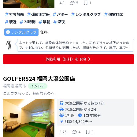
4.8
5
1
打ち放題
弾道測定器
パター
レンタルクラブ
個室打席
駅近
24時間
早朝
深夜
レンタルクラブ
無料
ネットを通して、施設の体験予約をしました。初めて行った場所だったの
で、ナビに従い、住所通りに到着したが、場所が分からず、再度、車で周
りを模索したら、高架下の施設で、こんな場所にあるのかとびっくりし
た。場所の有効利用と思えば、納得でした。あとは電話連絡をして開錠し
体験利用（無料）を予約
て頂き、電話での施設説明、操作説明に従
GOLFERS24 福岡大濠公園店
福岡県
福岡市
インドア
ゴルフをもっと、身近なものへ
大濠公園駅から徒歩7分
大濠公園駅から2分
1打席
1コマ
90分
月額 14,300円〜
3.75
4
0