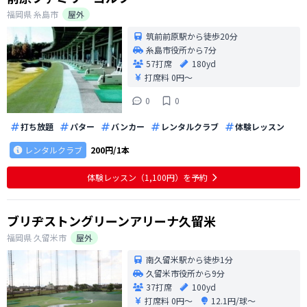
福岡県
糸島市
屋外
筑前前原駅から徒歩20分
糸島市役所から7分
57打席
180yd
打席料
0円〜
0
0
打ち放題
パター
バンカー
レンタルクラブ
体験レッスン
レンタルクラブ
200円/1本
体験レッスン（1,100円）を予約
ブリヂストングリーンアリーナ久留米
福岡県
久留米市
屋外
南久留米駅から徒歩1分
久留米市役所から9分
37打席
100yd
打席料
0円〜
12.1円/球〜