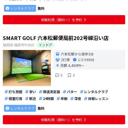
レンタルクラブ
無料
体験利用（無料〜）を予約
SMART GOLF 六本松郵便局前202号線沿い店
福岡県
福岡市中央区
インドア
六本松駅から徒歩3分
2打席
1コマ
60分
月額 4,400円〜
0
0
打ち放題
安い
弾道測定器
パター
レンタルクラブ
個室打席
駅近
24時間
早朝
深夜
体験レッスン
レンタルクラブ
無料
体験利用（無料〜）を予約