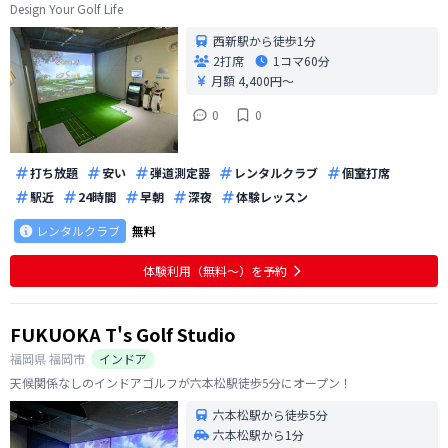
Design Your Golf Life
西新駅から徒歩1分
2打席
1コマ
60分
月額 4,400円〜
0
0
打ち放題
安い
弾道測定器
レンタルクラブ
個室打席
駅近
24時間
早朝
深夜
体験レッスン
レンタルクラブ
無料
体験利用（無料〜）を予約
FUKUOKA T's Golf Studio
福岡県
福岡市
インドア
天候関係なしのインドアゴルフが六本松駅徒歩5分にオープン！
六本松駅から徒歩5分
六本松駅から1分