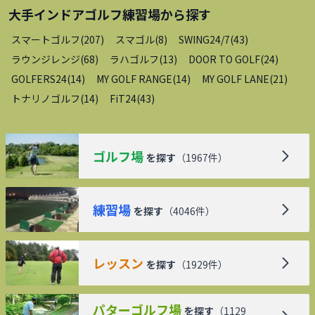
大手インドアゴルフ練習場
から探す
スマートゴルフ
(
207
)
スマゴル
(
8
)
SWING24/7
(
43
)
ラウンジレンジ
(
68
)
ラハゴルフ
(
13
)
DOOR TO GOLF
(
24
)
GOLFERS24
(
14
)
MY GOLF RANGE
(
14
)
MY GOLF LANE
(
21
)
トナリノゴルフ
(
14
)
FiT24
(
43
)
ゴルフ場
を探す
（
1967
件）
練習場
を探す
（
4046
件）
レッスン
を探す
（
1929
件）
パターゴルフ場
を探す
（
1129