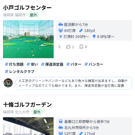
小戸ゴルフセンター
福岡県
福岡市
屋外
姪浜駅から7分
60打席
180yd
打席料
500円〜
8.0円/球〜
5
1
0
打ち放題
安い
弾道測定器
パター
バンカー
レンタルクラブ
人工芝のグリーンやバンカーなどもあり色々な練習が出来ますし、自動テ
ィーアップなのでとても助かります。また、弾道測定器が全打席に設置し
てあるなど設備はかなり整っている練習場でした。打球の飛距離や軌道が
一目で分かりますし、これ以上ないゴルフ練習場と言えます。
十條ゴルフガーデン
福岡県
北九州市
屋外
香春口三萩野駅から徒歩7分
北九州市役所から5分
52打席
175yd