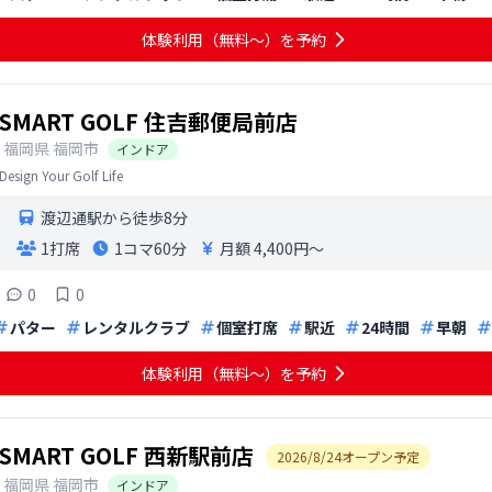
体験利用（無料〜）を予約
SMART GOLF 住吉郵便局前店
福岡県
福岡市
インドア
Design Your Golf Life
渡辺通駅から徒歩8分
1打席
1コマ
60分
月額 4,400円〜
0
0
パター
レンタルクラブ
個室打席
駅近
24時間
早朝
体験利用（無料〜）を予約
SMART GOLF 西新駅前店
2026
/
8
/
24
オープン予定
福岡県
福岡市
インドア