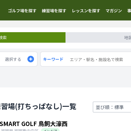
ゴルフ場を探す
練習場を探す
レッスンを探す
マガジン
検索
地
選択する
キーワード
習場(打ちっぱなし)一覧
SMART GOLF 鳥飼大濠西
福岡県
福岡市中央区
インドア