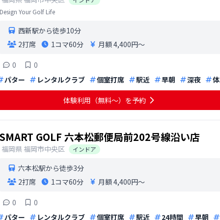
Design Your Golf Life
西新駅から徒歩10分
2打席
1コマ
60分
月額 4,400円〜
0
0
パター
レンタルクラブ
個室打席
駅近
早朝
深夜
体
体験利用（無料〜）を予約
SMART GOLF 六本松郵便局前202号線沿い店
福岡県
福岡市中央区
インドア
六本松駅から徒歩3分
2打席
1コマ
60分
月額 4,400円〜
0
0
パター
レンタルクラブ
個室打席
駅近
24時間
早朝