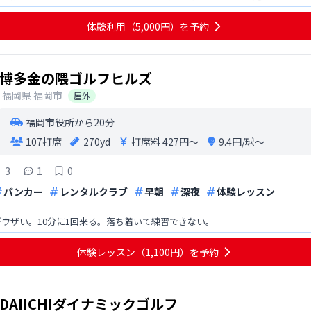
、駅から少し遠めなので
体験利用（5,000円）を予約
博多金の隈ゴルフヒルズ
福岡県
福岡市
屋外
福岡市役所から20分
107打席
270yd
打席料
427円〜
9.4円/球〜
3
1
0
バンカー
レンタルクラブ
早朝
深夜
体験レッスン
ウザい。10分に1回来る。落ち着いて練習できない。
体験レッスン（1,100円）を予約
DAIICHIダイナミックゴルフ