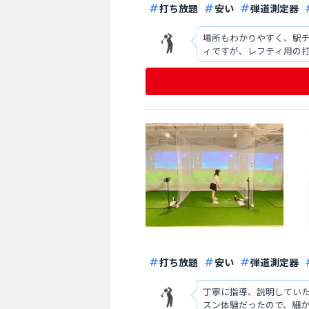
打ち放題
安い
弾道測定器
場所もわかりやすく、駅
ィですが、レフティ用の
真横に別のインドア練習
打ち放題
安い
弾道測定器
丁寧に指導、説明していた
スン体験だったので、細