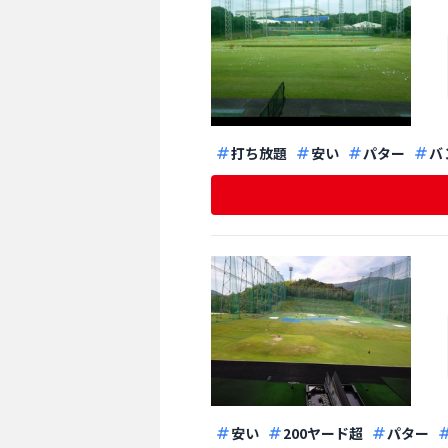
打ち放題
安い
パター
バ
安い
200ヤード超
パター