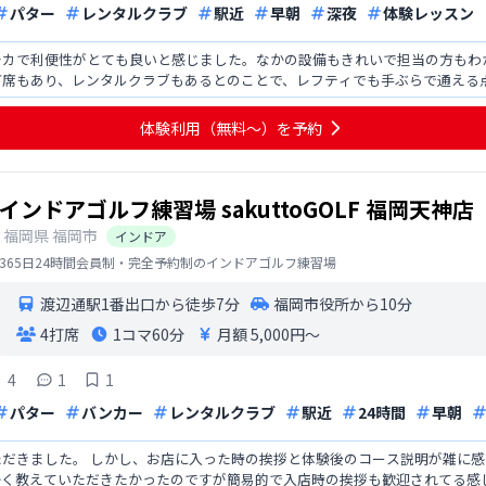
パター
レンタルクラブ
駅近
早朝
深夜
体験レッスン
チカで利便性がとても良いと感じました。なかの設備もきれいで担当の方もわ
打席もあり、レンタルクラブもあるとのことで、レフティでも手ぶらで通える
場があり、そちらも出来
体験利用（無料〜）を予約
インドアゴルフ練習場 sakuttoGOLF 福岡天神店
福岡県
福岡市
インドア
365日24時間会員制・完全予約制のインドアゴルフ練習場
渡辺通駅1番出口から徒歩7分
福岡市役所から10分
4打席
1コマ
60分
月額 5,000円〜
4
1
1
パター
バンカー
レンタルクラブ
駅近
24時間
早朝
だきました。 しかし、お店に入った時の挨拶と体験後のコース説明が雑に感
かく教えていただきたかったのですが簡易的で入店時の挨拶も歓迎されてる感