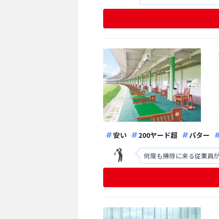
思えませんでした。また
安い
200ヤード超
パター
何度も掃除に来る従業員が