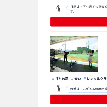
打席は上下40席ずつ計８０
す。
打ち放題
安い
レンタルクラ
設備は古いがある程度距