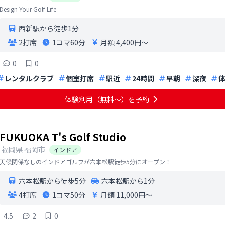
Design Your Golf Life
西新駅から徒歩1分
2打席
1コマ
60分
月額 4,400円〜
0
0
レンタルクラブ
個室打席
駅近
24時間
早朝
深夜
体験利用（無料〜）を予約
FUKUOKA T's Golf Studio
福岡県
福岡市
インドア
天候関係なしのインドアゴルフが六本松駅徒歩5分にオープン！
六本松駅から徒歩5分
六本松駅から1分
4打席
1コマ
50分
月額 11,000円〜
4.5
2
0