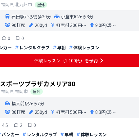
福岡県
北九州市
屋外
石田駅から徒歩20分
小倉東ICから3分
90打席
200yd
打席料
300円〜
9.0円/球〜
0
0
ンカー
レンタルクラブ
早朝
体験レッスン
体験レッスン（1,100円）を予約
スポーツプラザカメリア80
福岡県
福岡市
屋外
福大前駅から7分
80打席
250yd
打席料
500円〜
8.3円/球〜
4.5
2
0
バンカー
レンタルクラブ
早朝
体験レッスン