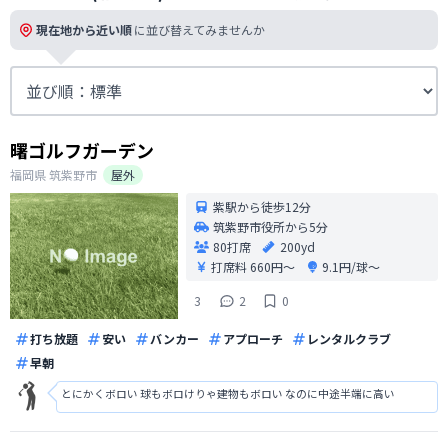
現在地から近い順
に並び替えてみませんか
曙ゴルフガーデン
福岡県
筑紫野市
屋外
紫駅から徒歩12分
筑紫野市役所から5分
80打席
200yd
打席料
660円〜
9.1円/球〜
3
2
0
打ち放題
安い
バンカー
アプローチ
レンタルクラブ
早朝
とにかくボロい 球もボロけりゃ建物もボロい なのに中途半端に高い