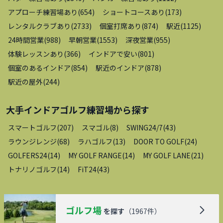
アプローチ練習場あり
(
654
)
ショートコースあり
(
173
)
レンタルクラブあり
(
2733
)
個室打席あり
(
874
)
駅近
(
1125
)
24時間営業
(
988
)
早朝営業
(
1553
)
深夜営業
(
955
)
体験レッスンあり
(
366
)
インドアで安い
(
801
)
個室のあるインドア
(
854
)
駅近のインドア
(
878
)
駅近の屋外
(
244
)
大手インドアゴルフ練習場
から探す
スマートゴルフ
(
207
)
スマゴル
(
8
)
SWING24/7
(
43
)
ラウンジレンジ
(
68
)
ラハゴルフ
(
13
)
DOOR TO GOLF
(
24
)
GOLFERS24
(
14
)
MY GOLF RANGE
(
14
)
MY GOLF LANE
(
21
)
トナリノゴルフ
(
14
)
FiT24
(
43
)
ゴルフ場
を探す
（
1967
件）