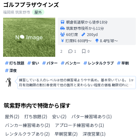
ゴルフプラザウインズ
福岡県
筑紫野市
屋外
朝倉街道駅から徒歩18分
筑紫野市役所から11分
60打席
200yd
打席料
600円〜
8.4円/球〜
2
1
0
打ち放題
安い
パター
バンカー
レンタルクラブ
早朝
深夜
練習している人のレベルは他の練習場よりやや高め。基本空いている。 1ヶ
月有効期限の割引券使用で他の箇所と変わらない程度の価格 期限切れには
厳しい。一日でも過ぎたらアウト。 高齢の方で接客対応しているが対応は
良くない。むしろ悪い方かと 黙々と打ちたいお金を気にしない人はおすす
め 私は黙々と打ちたい
筑紫野市
内で特徴から探す
屋外
(
2
)
打ち放題
(
2
)
安い
(
2
)
パター練習場あり
(
1
)
バンカー練習場あり
(
2
)
アプローチ練習場あり
(
1
)
レンタルクラブあり
(
2
)
早朝営業
(
2
)
深夜営業
(
1
)