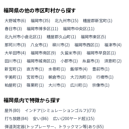
福岡県
の
他の
市区町村から探す
大野城市
(
6
)
福岡市
(
35
)
北九州市
(
15
)
糟屋郡新宮町
(
1
)
春日市
(
3
)
福岡市博多区
(
11
)
福岡市中央区
(
11
)
北九州市小倉北区
(
1
)
糟屋郡久山町
(
1
)
福岡市東区
(
5
)
那珂川市
(
3
)
八女市
(
1
)
柳川市
(
2
)
福岡市西区
(
1
)
福津市
(
4
)
大牟田市
(
4
)
福岡市南区
(
9
)
久留米市
(
8
)
福岡市早良区
(
1
)
田川市
(
1
)
福岡市城南区
(
2
)
小郡市
(
1
)
糸島市
(
3
)
須恵町
(
2
)
新宮町
(
2
)
直方市
(
1
)
水巻町
(
1
)
飯塚市
(
4
)
豊前市
(
1
)
宇美町
(
1
)
宮若市
(
1
)
朝倉市
(
1
)
大刀洗町
(
1
)
行橋市
(
1
)
粕屋町
(
2
)
篠栗町
(
1
)
大川市
(
1
)
広川町
(
1
)
宗像市
(
1
)
福岡県
内で特徴から探す
屋外
(
80
)
インドア(シミュレーションゴルフ)
(
73
)
打ち放題
(
84
)
安い
(
86
)
広い(200ヤード超)
(
15
)
弾道測定器(トップレーサー、トラックマン等)あり
(
65
)