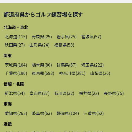
都道府県から
ゴルフ練習場
を探す
北海道・東北
北海道
(
115
)
青森県
(
25
)
岩手県
(
25
)
宮城県
(
57
)
秋田県
(
27
)
山形県
(
24
)
福島県
(
58
)
関東
茨城県
(
104
)
栃木県
(
80
)
群馬県
(
67
)
埼玉県
(
222
)
千葉県
(
190
)
東京都
(
693
)
神奈川県
(
281
)
山梨県
(
26
)
信越・北陸
新潟県
(
54
)
富山県
(
27
)
石川県
(
32
)
福井県
(
22
)
長野県
(
75
)
東海
愛知県
(
262
)
岐阜県
(
63
)
静岡県
(
104
)
三重県
(
52
)
近畿