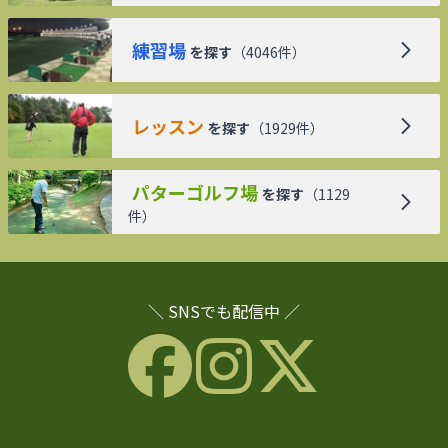
練習場
を探す
（
4046
件）
レッスン
を探す
（
1929
件）
パターゴルフ場
を探す
（
1129
件）
＼ SNSでも配信中 ／