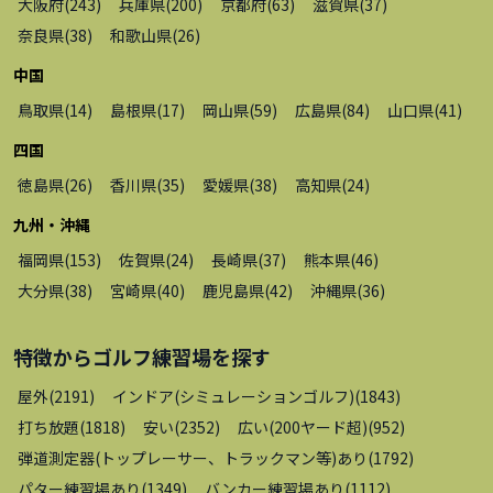
大阪府
(
243
)
兵庫県
(
200
)
京都府
(
63
)
滋賀県
(
37
)
奈良県
(
38
)
和歌山県
(
26
)
中国
鳥取県
(
14
)
島根県
(
17
)
岡山県
(
59
)
広島県
(
84
)
山口県
(
41
)
四国
徳島県
(
26
)
香川県
(
35
)
愛媛県
(
38
)
高知県
(
24
)
九州・沖縄
福岡県
(
153
)
佐賀県
(
24
)
長崎県
(
37
)
熊本県
(
46
)
大分県
(
38
)
宮崎県
(
40
)
鹿児島県
(
42
)
沖縄県
(
36
)
特徴から
ゴルフ練習場
を探す
屋外
(
2191
)
インドア(シミュレーションゴルフ)
(
1843
)
打ち放題
(
1818
)
安い
(
2352
)
広い(200ヤード超)
(
952
)
弾道測定器(トップレーサー、トラックマン等)あり
(
1792
)
パター練習場あり
(
1349
)
バンカー練習場あり
(
1112
)