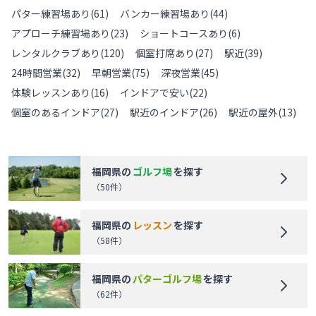
パター練習場あり
(
61
)
バンカー練習場あり
(
44
)
アプローチ練習場あり
(
23
)
ショートコースあり
(
6
)
レンタルクラブあり
(
120
)
個室打席あり
(
27
)
駅近
(
39
)
24時間営業
(
32
)
早朝営業
(
75
)
深夜営業
(
45
)
体験レッスンあり
(
16
)
インドアで安い
(
22
)
個室のあるインドア
(
27
)
駅近のインドア
(
26
)
駅近の屋外
(
13
)
福岡県
の
ゴルフ場
を探す
（
50
件）
福岡県
の
レッスン
を探す
（
58
件）
福岡県
の
パターゴルフ場
を探す
（
62
件）