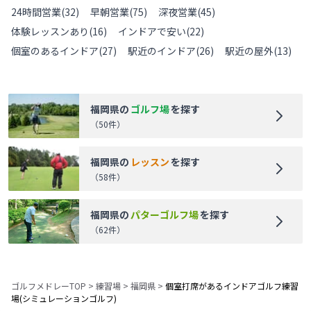
24時間営業
(
32
)
早朝営業
(
75
)
深夜営業
(
45
)
体験レッスンあり
(
16
)
インドアで安い
(
22
)
個室のあるインドア
(
27
)
駅近のインドア
(
26
)
駅近の屋外
(
13
)
福岡県
の
ゴルフ場
を探す
（
50
件）
福岡県
の
レッスン
を探す
（
58
件）
福岡県
の
パターゴルフ場
を探す
（
62
件）
ゴルフメドレーTOP
>
練習場
>
福岡県
>
個室打席があるインドアゴルフ練習
場(シミュレーションゴルフ)