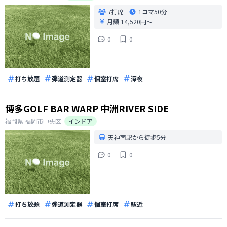
7打席
1コマ
50分
月額 14,520円〜
0
0
打ち放題
弾道測定器
個室打席
深夜
博多GOLF BAR WARP 中洲RIVER SIDE
福岡県
福岡市中央区
インドア
天神南駅から徒歩5分
0
0
打ち放題
弾道測定器
個室打席
駅近