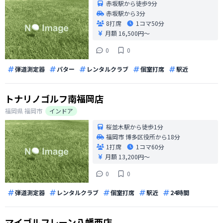
赤坂駅から徒歩9分
赤坂駅から3分
8打席
1コマ
50分
月額 16,500円〜
0
0
弾道測定器
パター
レンタルクラブ
個室打席
駅近
トナリノゴルフ南福岡店
福岡県
福岡市
インドア
桜並木駅から徒歩1分
福岡市 博多区役所から18分
1打席
1コマ
60分
月額 13,200円〜
0
0
弾道測定器
レンタルクラブ
個室打席
駅近
24時間
マイゴルフレーン八幡西店