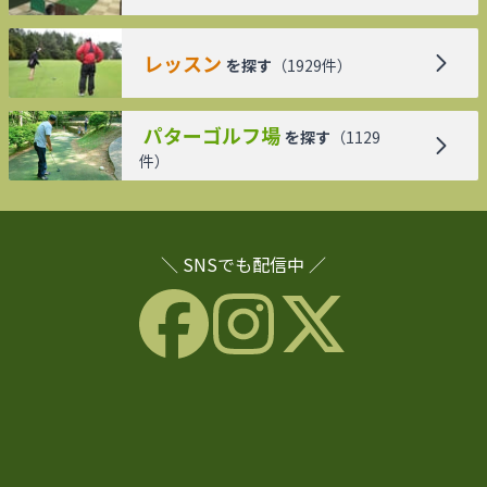
レッスン
を探す
（
1929
件）
パターゴルフ場
を探す
（
1129
件）
＼ SNSでも配信中 ／