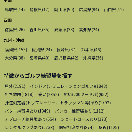
鳥取県
(
14
)
島根県
(
17
)
岡山県
(
59
)
広島県
(
84
)
山口県
(
41
)
四国
徳島県
(
26
)
香川県
(
35
)
愛媛県
(
38
)
高知県
(
24
)
九州・沖縄
福岡県
(
153
)
佐賀県
(
24
)
長崎県
(
37
)
熊本県
(
46
)
大分県
(
38
)
宮崎県
(
40
)
鹿児島県
(
42
)
沖縄県
(
36
)
特徴から
ゴルフ練習場
を探す
屋外
(
2191
)
インドア(シミュレーションゴルフ)
(
1843
)
打ち放題
(
1818
)
安い
(
2352
)
広い(200ヤード超)
(
952
)
弾道測定器(トップレーサー、トラックマン等)あり
(
1792
)
パター練習場あり
(
1349
)
バンカー練習場あり
(
1112
)
アプローチ練習場あり
(
654
)
ショートコースあり
(
173
)
レンタルクラブあり
(
2733
)
個室打席あり
(
874
)
駅近
(
1125
)