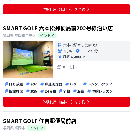
体験利用（無料〜）を予約
SMART GOLF 六本松郵便局前202号線沿い店
福岡県
福岡市中央区
インドア
六本松駅から徒歩3分
2打席
1コマ
60分
月額 4,400円〜
0
0
打ち放題
安い
弾道測定器
パター
レンタルクラブ
個室打席
駅近
24時間
早朝
深夜
体験レッスン
体験利用（無料〜）を予約
SMART GOLF 住吉郵便局前店
福岡県
福岡市
インドア