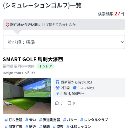
(シミュレーションゴルフ)一覧
27
検索結果
件
現在地から近い順
に並び替えてみませんか
SMART GOLF 鳥飼大濠西
福岡県
福岡市中央区
インドア
Design Your Golf Life
西新駅から徒歩10分
2打席
1コマ
60分
月額 4,400円〜
0
0
打ち放題
安い
弾道測定器
パター
レンタルクラブ
個室打席
駅近
早朝
深夜
体験レッスン