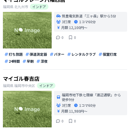
福岡県
北九州市
インドア
筑豊電気鉄道「三ヶ森」駅から5分
3打席
1コマ
60分
月額 12,100円〜
0
0
打ち放題
弾道測定器
パター
レンタルクラブ
個室打席
24時間
早朝
深夜
マイゴル春吉店
福岡県
福岡市中央区
インドア
福岡市地下鉄七隈線「渡辺通駅」から
徒歩9分
3打席
1コマ
60分
月額 11,980円〜
0
0