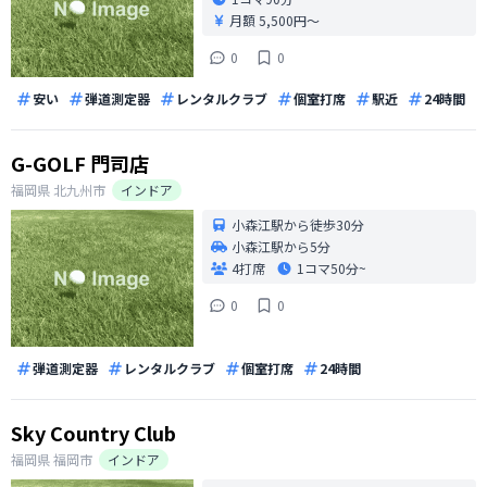
月額 5,500円〜
0
0
安い
弾道測定器
レンタルクラブ
個室打席
駅近
24時間
G-GOLF 門司店
福岡県
北九州市
インドア
小森江駅から徒歩30分
小森江駅から5分
4打席
1コマ
50分~
0
0
弾道測定器
レンタルクラブ
個室打席
24時間
Sky Country Club
福岡県
福岡市
インドア