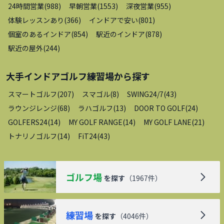
24時間営業
(
988
)
早朝営業
(
1553
)
深夜営業
(
955
)
体験レッスンあり
(
366
)
インドアで安い
(
801
)
個室のあるインドア
(
854
)
駅近のインドア
(
878
)
駅近の屋外
(
244
)
大手インドアゴルフ練習場
から探す
スマートゴルフ
(
207
)
スマゴル
(
8
)
SWING24/7
(
43
)
ラウンジレンジ
(
68
)
ラハゴルフ
(
13
)
DOOR TO GOLF
(
24
)
GOLFERS24
(
14
)
MY GOLF RANGE
(
14
)
MY GOLF LANE
(
21
)
トナリノゴルフ
(
14
)
FiT24
(
43
)
ゴルフ場
を探す
（
1967
件）
練習場
を探す
（
4046
件）