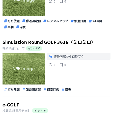
0
0
打ち放題
弾道測定器
レンタルクラブ
個室打席
24時間
早朝
深夜
Simulation Round GOLF 3636（ミロミロ）
福岡県
那珂川市
インドア
博多南駅から徒歩すぐ
0
0
打ち放題
弾道測定器
個室打席
深夜
e-GOLF
福岡県
糟屋郡新宮町
インドア