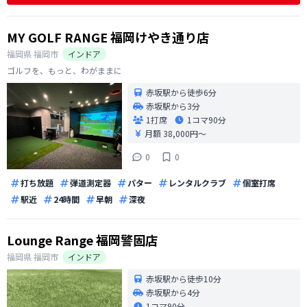
に
MY GOLF RANGE 福岡けやき通り店
福岡県
福岡市
インドア
ゴルフを、もっと、わがままに
赤坂駅から徒歩6分
赤坂駅から3分
1打席
1コマ
90分
月額 38,000円〜
0
0
打ち放題
弾道測定器
パター
レンタルクラブ
個室打席
駅近
24時間
早朝
深夜
Lounge Range 福岡警固店
福岡県
福岡市
インドア
赤坂駅から徒歩10分
赤坂駅から4分
1コマ
90分