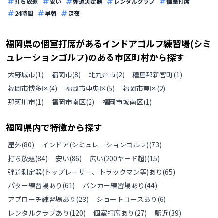
打ち放題
安い
弾道測定器
レンタルクラブ
個室打席
24時間
早朝
深夜
福岡県
の
個室打席があるインドアゴルフ練習場(シミ
ュレーションゴルフ)のある
市区町村から探す
大野城市
(
1
)
福岡市
(
8
)
北九州市
(
2
)
糟屋郡新宮町
(
1
)
福岡市博多区
(
4
)
福岡市中央区
(
5
)
福岡市東区
(
2
)
那珂川市
(
1
)
福岡市南区
(
2
)
福岡市城南区
(
1
)
福岡県
内で特徴から探す
屋外
(
80
)
インドア(シミュレーションゴルフ)
(
73
)
打ち放題
(
84
)
安い
(
86
)
広い(200ヤード超)
(
15
)
弾道測定器(トップレーサー、トラックマン等)あり
(
65
)
パター練習場あり
(
61
)
バンカー練習場あり
(
44
)
アプローチ練習場あり
(
23
)
ショートコースあり
(
6
)
レンタルクラブあり
(
120
)
個室打席あり
(
27
)
駅近
(
39
)