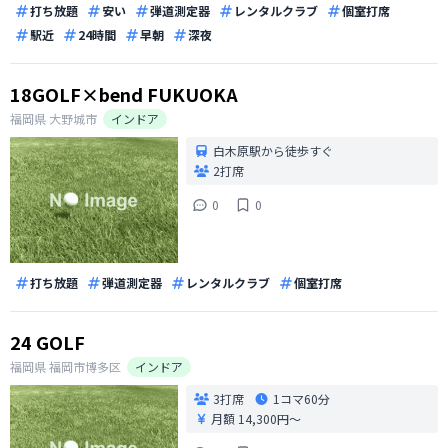
打ち放題
安い
弾道測定器
レンタルクラブ
個室打席
駅近
24時間
早朝
深夜
18GOLF×bend FUKUOKA
福岡県
大野城市
インドア
白木原駅から徒歩すぐ
2打席
0
0
打ち放題
弾道測定器
レンタルクラブ
個室打席
24 GOLF
福岡県
福岡市博多区
インドア
3打席
1コマ
60分
月額 14,300円〜