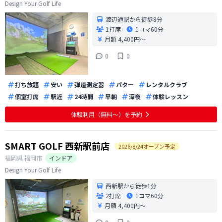
Design Your Golf Life
渡辺通駅から徒歩8分
1打席
1コマ
60分
月額 4,400円〜
0
0
打ち放題
安い
弾道測定器
パター
レンタルクラブ
個室打席
駅近
24時間
早朝
深夜
体験レッスン
体験利用（無料〜）を予約
SMART GOLF 西新駅前店
2026
/
8
/
24
オープン予定
福岡県
福岡市
インドア
Design Your Golf Life
西新駅から徒歩1分
2打席
1コマ
60分
月額 4,400円〜