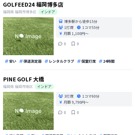
GOLFEED24 福岡博多店
福岡県
福岡市博多区
インドア
博多駅から徒歩15分
1打席
1コマ
55分
月額 1,100円〜
0
0
安い
弾道測定器
レンタルクラブ
個室打席
24時間
PINE GOLF 大橋
福岡県
福岡市南区
インドア
3打席
1コマ
60分
月額 9,790円〜
0
0