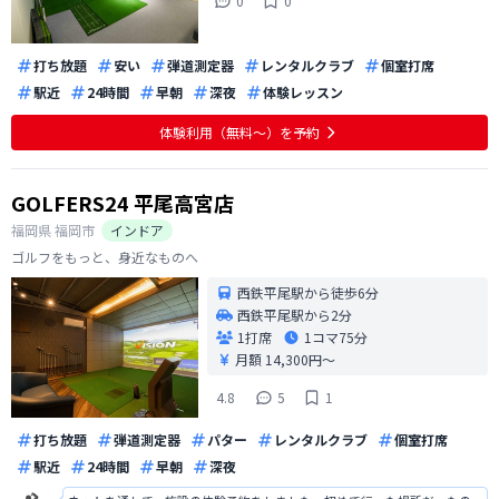
0
0
打ち放題
安い
弾道測定器
レンタルクラブ
個室打席
駅近
24時間
早朝
深夜
体験レッスン
体験利用（無料〜）を予約
GOLFERS24 平尾高宮店
福岡県
福岡市
インドア
ゴルフをもっと、身近なものへ
西鉄平尾駅から徒歩6分
西鉄平尾駅から2分
1打席
1コマ
75分
月額 14,300円〜
4.8
5
1
打ち放題
弾道測定器
パター
レンタルクラブ
個室打席
駅近
24時間
早朝
深夜