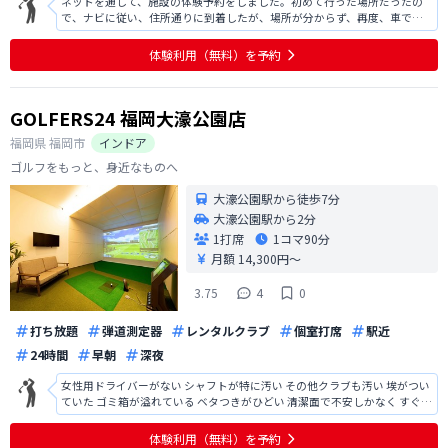
ネットを通して、施設の体験予約をしました。初めて行った場所だったの
で、ナビに従い、住所通りに到着したが、場所が分からず、再度、車で周
りを模索したら、高架下の施設で、こんな場所にあるのかとびっくりし
た。場所の有効利用と思えば、納得でした。あとは電話連絡をして開錠し
体験利用（無料）を予約
て頂き、電話での施設説明、操作説明に従
GOLFERS24 福岡大濠公園店
福岡県
福岡市
インドア
ゴルフをもっと、身近なものへ
大濠公園駅から徒歩7分
大濠公園駅から2分
1打席
1コマ
90分
月額 14,300円〜
3.75
4
0
打ち放題
弾道測定器
レンタルクラブ
個室打席
駅近
24時間
早朝
深夜
女性用ドライバーがない シャフトが特に汚い その他クラブも汚い 埃がつい
ていた ゴミ箱が溢れている ベタつきがひどい 清潔面で不安しかなく すぐに
退店したかった以上 電話が長い 終了後の電話も来ない 対応にも疑問 よかっ
た点はないので 利用したいとは思えなかった 時間も短く設定されており 先
体験利用（無料）を予約