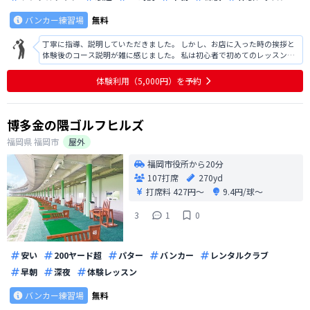
バンカー練習場
無料
丁寧に指導、説明していただきました。 しかし、お店に入った時の挨拶と
体験後のコース説明が雑に感じました。 私は初心者で初めてのレッスン体
験だったので、細かく教えていただきたかったのですが簡易的で入店時の
挨拶も歓迎されてる感じがなかったなので素直に通おうとは思えませんで
体験利用（5,000円）を予約
した。また、駅から少し遠めなので
博多金の隈ゴルフヒルズ
福岡県
福岡市
屋外
福岡市役所から20分
107打席
270yd
打席料
427円〜
9.4円/球〜
3
1
0
安い
200ヤード超
パター
バンカー
レンタルクラブ
早朝
深夜
体験レッスン
バンカー練習場
無料