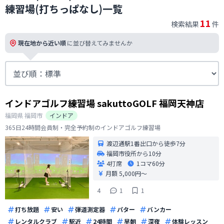
練習場(打ちっぱなし)一覧
11
検索結果
件
現在地から近い順
に並び替えてみませんか
インドアゴルフ練習場 sakuttoGOLF 福岡天神店
福岡県
福岡市
インドア
365日24時間会員制・完全予約制のインドアゴルフ練習場
渡辺通駅1番出口から徒歩7分
福岡市役所から10分
4打席
1コマ
60分
月額 5,000円〜
4
1
1
打ち放題
安い
弾道測定器
パター
バンカー
レンタルクラブ
駅近
24時間
早朝
深夜
体験レッスン