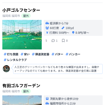
小戸ゴルフセンター
福岡県
福岡市
屋外
姪浜駅から7分
60打席
180yd
打席料
500円〜
8.0円/球〜
5
1
0
打ち放題
安い
弾道測定器
パター
バンカー
レンタルクラブ
人工芝のグリーンやバンカーなどもあり色々な練習が出来ますし、自動テ
ィーアップなのでとても助かります。また、弾道測定器が全打席に設置し
てあるなど設備はかなり整っている練習場でした。打球の飛距離や軌道が
一目で分かりますし、これ以上ないゴルフ練習場と言えます。
有田ゴルフガーデン
福岡県
福岡市
屋外
次郎丸駅から徒歩10分
福岡市役所から21分