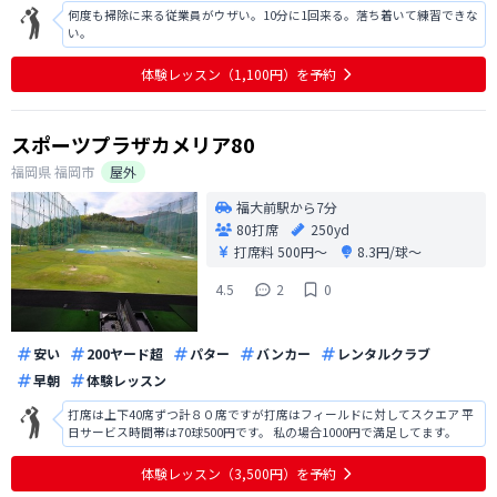
何度も掃除に来る従業員がウザい。10分に1回来る。落ち着いて練習できな
い。
体験レッスン（1,100円）を予約
スポーツプラザカメリア80
福岡県
福岡市
屋外
福大前駅から7分
80打席
250yd
打席料
500円〜
8.3円/球〜
4.5
2
0
安い
200ヤード超
パター
バンカー
レンタルクラブ
早朝
体験レッスン
打席は上下40席ずつ計８０席ですが打席はフィールドに対してスクエア 平
日サービス時間帯は70球500円です。 私の場合1000円で満足してます。
体験レッスン（3,500円）を予約