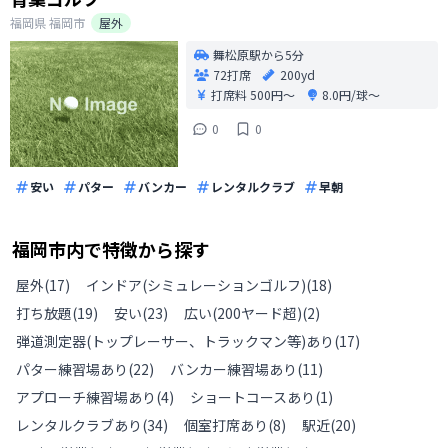
福岡県
福岡市
屋外
舞松原駅から5分
72打席
200yd
打席料
500円〜
8.0円/球〜
0
0
安い
パター
バンカー
レンタルクラブ
早朝
福岡市
内で特徴から探す
屋外
(
17
)
インドア(シミュレーションゴルフ)
(
18
)
打ち放題
(
19
)
安い
(
23
)
広い(200ヤード超)
(
2
)
弾道測定器(トップレーサー、トラックマン等)あり
(
17
)
パター練習場あり
(
22
)
バンカー練習場あり
(
11
)
アプローチ練習場あり
(
4
)
ショートコースあり
(
1
)
レンタルクラブあり
(
34
)
個室打席あり
(
8
)
駅近
(
20
)