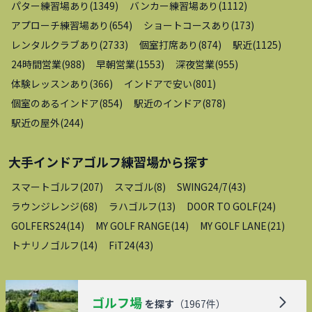
パター練習場あり
(
1349
)
バンカー練習場あり
(
1112
)
アプローチ練習場あり
(
654
)
ショートコースあり
(
173
)
レンタルクラブあり
(
2733
)
個室打席あり
(
874
)
駅近
(
1125
)
24時間営業
(
988
)
早朝営業
(
1553
)
深夜営業
(
955
)
体験レッスンあり
(
366
)
インドアで安い
(
801
)
個室のあるインドア
(
854
)
駅近のインドア
(
878
)
駅近の屋外
(
244
)
大手インドアゴルフ練習場
から探す
スマートゴルフ
(
207
)
スマゴル
(
8
)
SWING24/7
(
43
)
ラウンジレンジ
(
68
)
ラハゴルフ
(
13
)
DOOR TO GOLF
(
24
)
GOLFERS24
(
14
)
MY GOLF RANGE
(
14
)
MY GOLF LANE
(
21
)
トナリノゴルフ
(
14
)
FiT24
(
43
)
ゴルフ場
を探す
（
1967
件）