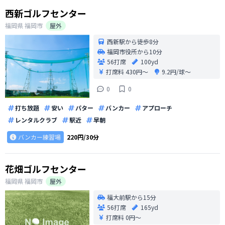
西新ゴルフセンター
福岡県
福岡市
屋外
西新駅から徒歩8分
福岡市役所から10分
56打席
100yd
打席料
430円〜
9.2円/球〜
0
0
打ち放題
安い
パター
バンカー
アプローチ
レンタルクラブ
駅近
早朝
バンカー練習場
220円/30分
花畑ゴルフセンター
福岡県
福岡市
屋外
福大前駅から15分
56打席
165yd
打席料
0円〜