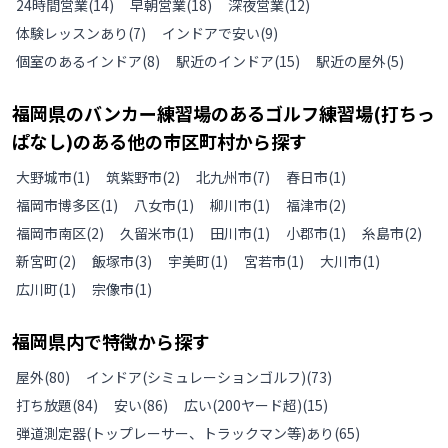
24時間営業
(
14
)
早朝営業
(
18
)
深夜営業
(
12
)
体験レッスンあり
(
7
)
インドアで安い
(
9
)
個室のあるインドア
(
8
)
駅近のインドア
(
15
)
駅近の屋外
(
5
)
福岡県
の
バンカー練習場のあるゴルフ練習場(打ちっ
ぱなし)のある
他の
市区町村から探す
大野城市
(
1
)
筑紫野市
(
2
)
北九州市
(
7
)
春日市
(
1
)
福岡市博多区
(
1
)
八女市
(
1
)
柳川市
(
1
)
福津市
(
2
)
福岡市南区
(
2
)
久留米市
(
1
)
田川市
(
1
)
小郡市
(
1
)
糸島市
(
2
)
新宮町
(
2
)
飯塚市
(
3
)
宇美町
(
1
)
宮若市
(
1
)
大川市
(
1
)
広川町
(
1
)
宗像市
(
1
)
福岡県
内で特徴から探す
屋外
(
80
)
インドア(シミュレーションゴルフ)
(
73
)
打ち放題
(
84
)
安い
(
86
)
広い(200ヤード超)
(
15
)
弾道測定器(トップレーサー、トラックマン等)あり
(
65
)