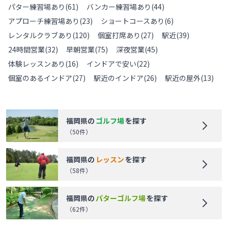
パター練習場あり
(
61
)
バンカー練習場あり
(
44
)
アプローチ練習場あり
(
23
)
ショートコースあり
(
6
)
レンタルクラブあり
(
120
)
個室打席あり
(
27
)
駅近
(
39
)
24時間営業
(
32
)
早朝営業
(
75
)
深夜営業
(
45
)
体験レッスンあり
(
16
)
インドアで安い
(
22
)
個室のあるインドア
(
27
)
駅近のインドア
(
26
)
駅近の屋外
(
13
)
福岡県
の
ゴルフ場
を探す
（
50
件）
福岡県
の
レッスン
を探す
（
58
件）
福岡県
の
パターゴルフ場
を探す
（
62
件）