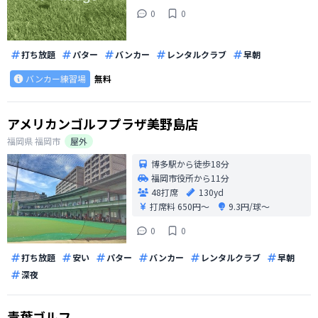
0
0
打ち放題
パター
バンカー
レンタルクラブ
早朝
バンカー練習場
無料
アメリカンゴルフプラザ美野島店
福岡県
福岡市
屋外
博多駅から徒歩18分
福岡市役所から11分
48打席
130yd
打席料
650円〜
9.3円/球〜
0
0
打ち放題
安い
パター
バンカー
レンタルクラブ
早朝
深夜
青葉ゴルフ