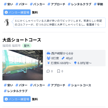
安い
パター
バンカー
アプローチ
レンタルクラブ
早朝
バンカー練習場
無料
とにかくしゃべっている人達が多いのでビックリします。常連らしい年配
のゴルファーが、打つたびに仲間と大声でしゃべってるし。看護婦？らし
い女性二人連れとそれを教えるレッスンプロ？（男）が、職場の愚痴やら
何やら大声でしゃべってる。この人達に限らず、いつ行ってもでかい声で
しゃべってる輩ややたらとマットをドン
大岳ショートコース
福岡県
福岡市
屋外
西戸崎駅から6分
8打席
40yd
打席料
660円〜
6.0円/球〜
0
0
安い
パター
バンカー
アプローチ
ショートコース
レンタルクラブ
バンカー練習場
無料