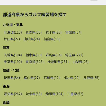
都道府県から
ゴルフ練習場
を探す
北海道・東北
北海道
(
115
)
青森県
(
25
)
岩手県
(
25
)
宮城県
(
57
)
秋田県
(
27
)
山形県
(
24
)
福島県
(
58
)
関東
茨城県
(
104
)
栃木県
(
80
)
群馬県
(
67
)
埼玉県
(
222
)
千葉県
(
190
)
東京都
(
693
)
神奈川県
(
281
)
山梨県
(
26
)
信越・北陸
新潟県
(
54
)
富山県
(
27
)
石川県
(
32
)
福井県
(
22
)
長野県
(
75
)
東海
愛知県
(
262
)
岐阜県
(
63
)
静岡県
(
104
)
三重県
(
52
)
近畿