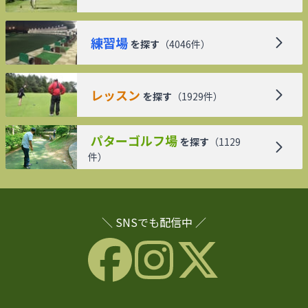
練習場
を探す
（
4046
件）
レッスン
を探す
（
1929
件）
パターゴルフ場
を探す
（
1129
件）
＼ SNSでも配信中 ／