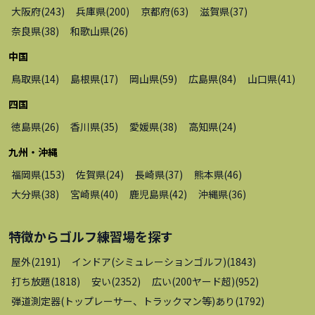
大阪府
(
243
)
兵庫県
(
200
)
京都府
(
63
)
滋賀県
(
37
)
奈良県
(
38
)
和歌山県
(
26
)
中国
鳥取県
(
14
)
島根県
(
17
)
岡山県
(
59
)
広島県
(
84
)
山口県
(
41
)
四国
徳島県
(
26
)
香川県
(
35
)
愛媛県
(
38
)
高知県
(
24
)
九州・沖縄
福岡県
(
153
)
佐賀県
(
24
)
長崎県
(
37
)
熊本県
(
46
)
大分県
(
38
)
宮崎県
(
40
)
鹿児島県
(
42
)
沖縄県
(
36
)
特徴から
ゴルフ練習場
を探す
屋外
(
2191
)
インドア(シミュレーションゴルフ)
(
1843
)
打ち放題
(
1818
)
安い
(
2352
)
広い(200ヤード超)
(
952
)
弾道測定器(トップレーサー、トラックマン等)あり
(
1792
)