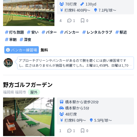
70打席
130yd
打席料
400円〜
7.1円/球〜
4
1
0
打ち放題
安い
パター
バンカー
レンタルクラブ
駅近
早朝
深夜
バンカー練習場
無料
アプローチグリーンやバンカーがあるので腕を磨くには良い練習場です
し、広さはありませんが施設も綺麗でした。土曜は1,450円、日曜は1,700
円で打ち放題なのでリーズナブルですし、平日なら更に安いのでありがた
いです。スタッフの方もとても親切でしたし、アプローチの練習するには
もってこいだと思います。
野方ゴルフガーデン
福岡県
福岡市
屋外
橋本駅から徒歩20分
橋本駅から5分
48打席
打席料
0円〜
5.5円/球〜
1
1
0