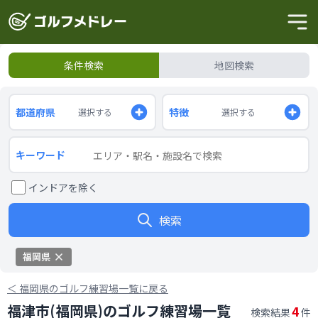
条件検索
地図検索
都道府県
特徴
選択する
選択する
キーワード
インドアを除く
検索
福岡県
＜
福岡県のゴルフ練習場一覧に戻る
福津市(福岡県)のゴルフ練習場一覧
4
検索結果
件