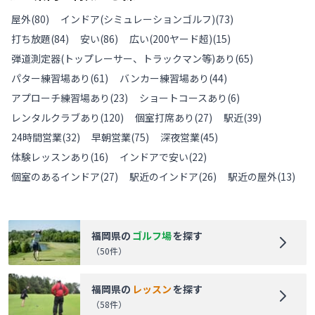
屋外
(
80
)
インドア(シミュレーションゴルフ)
(
73
)
打ち放題
(
84
)
安い
(
86
)
広い(200ヤード超)
(
15
)
弾道測定器(トップレーサー、トラックマン等)あり
(
65
)
パター練習場あり
(
61
)
バンカー練習場あり
(
44
)
アプローチ練習場あり
(
23
)
ショートコースあり
(
6
)
レンタルクラブあり
(
120
)
個室打席あり
(
27
)
駅近
(
39
)
24時間営業
(
32
)
早朝営業
(
75
)
深夜営業
(
45
)
体験レッスンあり
(
16
)
インドアで安い
(
22
)
個室のあるインドア
(
27
)
駅近のインドア
(
26
)
駅近の屋外
(
13
)
福岡県
の
ゴルフ場
を探す
（
50
件）
福岡県
の
レッスン
を探す
（
58
件）