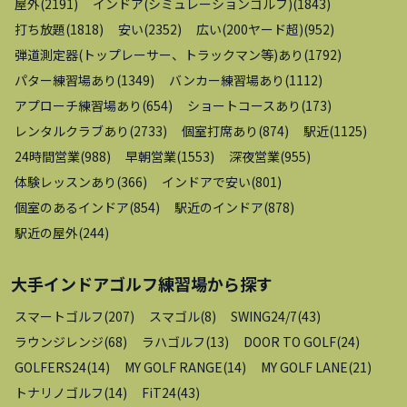
屋外
(
2191
)
インドア(シミュレーションゴルフ)
(
1843
)
打ち放題
(
1818
)
安い
(
2352
)
広い(200ヤード超)
(
952
)
弾道測定器(トップレーサー、トラックマン等)あり
(
1792
)
パター練習場あり
(
1349
)
バンカー練習場あり
(
1112
)
アプローチ練習場あり
(
654
)
ショートコースあり
(
173
)
レンタルクラブあり
(
2733
)
個室打席あり
(
874
)
駅近
(
1125
)
24時間営業
(
988
)
早朝営業
(
1553
)
深夜営業
(
955
)
体験レッスンあり
(
366
)
インドアで安い
(
801
)
個室のあるインドア
(
854
)
駅近のインドア
(
878
)
駅近の屋外
(
244
)
大手インドアゴルフ練習場
から探す
スマートゴルフ
(
207
)
スマゴル
(
8
)
SWING24/7
(
43
)
ラウンジレンジ
(
68
)
ラハゴルフ
(
13
)
DOOR TO GOLF
(
24
)
GOLFERS24
(
14
)
MY GOLF RANGE
(
14
)
MY GOLF LANE
(
21
)
トナリノゴルフ
(
14
)
FiT24
(
43
)