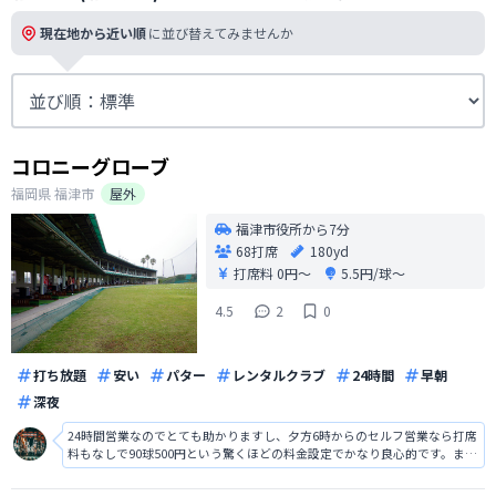
現在地から近い順
に並び替えてみませんか
コロニーグローブ
福岡県
福津市
屋外
福津市役所から7分
68打席
180yd
打席料
0円〜
5.5円/球〜
4.5
2
0
打ち放題
安い
パター
レンタルクラブ
24時間
早朝
深夜
24時間営業なのでとても助かりますし、夕方6時からのセルフ営業なら打席
料もなしで90球500円という驚くほどの料金設定でかなり良心的です。ま
た、打ち放題も2時間1,400円ですし、週末の夕方から夜はとても混みます
が、とにかく安く練習するにはもってこいの練習場です。