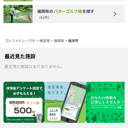
福岡県
の
パターゴルフ場
を探す
（
62
件）
ゴルフメドレーTOP
>
練習場
>
福岡県
>
福津市
最近見た施設
最近見た施設はまだありません。