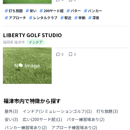
打ち放題
安い
200ヤード超
パター
バンカー
アプローチ
レンタルクラブ
駅近
早朝
深夜
LIBERTY GOLF STUDIO
福岡県
福津市
インドア
0
0
福津市
内で特徴から探す
屋外
(
3
)
インドア(シミュレーションゴルフ)
(
1
)
打ち放題
(
3
)
安い
(
3
)
広い(200ヤード超)
(
1
)
パター練習場あり
(
2
)
バンカー練習場あり
(
2
)
アプローチ練習場あり
(
2
)