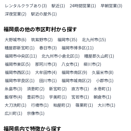
レンタルクラブあり
(
3
)
駅近
(
1
)
24時間営業
(
1
)
早朝営業
(
3
)
深夜営業
(
2
)
駅近の屋外
(
1
)
福岡県
の
他の
市区町村から探す
大野城市
(
6
)
筑紫野市
(
2
)
福岡市
(
35
)
北九州市
(
15
)
糟屋郡新宮町
(
1
)
春日市
(
3
)
福岡市博多区
(
11
)
福岡市中央区
(
11
)
北九州市小倉北区
(
1
)
糟屋郡久山町
(
1
)
福岡市東区
(
5
)
那珂川市
(
3
)
八女市
(
1
)
柳川市
(
2
)
福岡市西区
(
1
)
大牟田市
(
4
)
福岡市南区
(
9
)
久留米市
(
8
)
福岡市早良区
(
1
)
田川市
(
1
)
福岡市城南区
(
2
)
小郡市
(
1
)
糸島市
(
3
)
須恵町
(
2
)
新宮町
(
2
)
直方市
(
1
)
水巻町
(
1
)
飯塚市
(
4
)
豊前市
(
1
)
宇美町
(
1
)
宮若市
(
1
)
朝倉市
(
1
)
大刀洗町
(
1
)
行橋市
(
1
)
粕屋町
(
2
)
篠栗町
(
1
)
大川市
(
1
)
広川町
(
1
)
宗像市
(
1
)
福岡県
内で特徴から探す