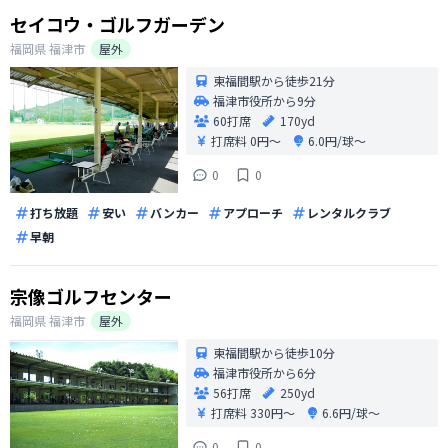
セイコウ・ゴルフガーデン
福岡県
福津市
屋外
東福間駅から徒歩21分
福津市役所から9分
60打席
170yd
打席料
0円〜
6.0円/球〜
0
0
打ち放題
安い
バンカー
アプローチ
レンタルクラブ
早朝
宗像ゴルフセンター
福岡県
福津市
屋外
東福間駅から徒歩10分
福津市役所から6分
56打席
250yd
打席料
330円〜
6.6円/球〜
0
0