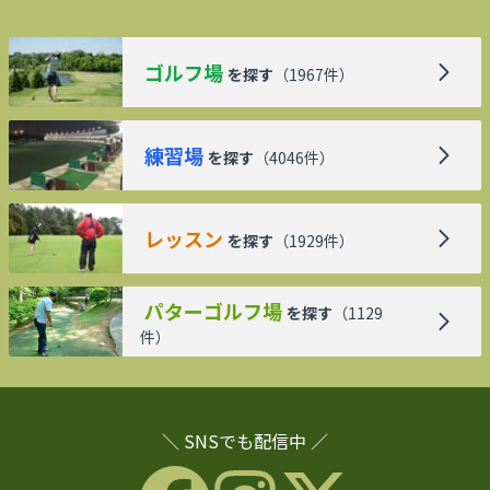
ゴルフ場
を探す
（
1967
件）
練習場
を探す
（
4046
件）
レッスン
を探す
（
1929
件）
パターゴルフ場
を探す
（
1129
件）
＼ SNSでも配信中 ／