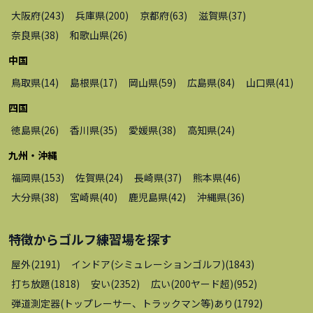
大阪府
(
243
)
兵庫県
(
200
)
京都府
(
63
)
滋賀県
(
37
)
奈良県
(
38
)
和歌山県
(
26
)
中国
鳥取県
(
14
)
島根県
(
17
)
岡山県
(
59
)
広島県
(
84
)
山口県
(
41
)
四国
徳島県
(
26
)
香川県
(
35
)
愛媛県
(
38
)
高知県
(
24
)
九州・沖縄
福岡県
(
153
)
佐賀県
(
24
)
長崎県
(
37
)
熊本県
(
46
)
大分県
(
38
)
宮崎県
(
40
)
鹿児島県
(
42
)
沖縄県
(
36
)
特徴から
ゴルフ練習場
を探す
屋外
(
2191
)
インドア(シミュレーションゴルフ)
(
1843
)
打ち放題
(
1818
)
安い
(
2352
)
広い(200ヤード超)
(
952
)
弾道測定器(トップレーサー、トラックマン等)あり
(
1792
)