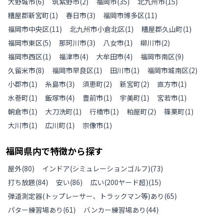
大野城市
(
6
)
筑紫野市
(
2
)
福岡市
(
35
)
北九州市
(
15
)
糟屋郡新宮町
(
1
)
春日市
(
3
)
福岡市博多区
(
11
)
福岡市中央区
(
11
)
北九州市小倉北区
(
1
)
糟屋郡久山町
(
1
)
福岡市東区
(
5
)
那珂川市
(
3
)
八女市
(
1
)
柳川市
(
2
)
福岡市西区
(
1
)
福津市
(
4
)
大牟田市
(
4
)
福岡市南区
(
9
)
久留米市
(
8
)
福岡市早良区
(
1
)
田川市
(
1
)
福岡市城南区
(
2
)
小郡市
(
1
)
糸島市
(
3
)
須恵町
(
2
)
新宮町
(
2
)
直方市
(
1
)
水巻町
(
1
)
飯塚市
(
4
)
豊前市
(
1
)
宇美町
(
1
)
宮若市
(
1
)
朝倉市
(
1
)
大刀洗町
(
1
)
行橋市
(
1
)
粕屋町
(
2
)
篠栗町
(
1
)
大川市
(
1
)
広川町
(
1
)
宗像市
(
1
)
福岡県
内で特徴から探す
屋外
(
80
)
インドア(シミュレーションゴルフ)
(
73
)
打ち放題
(
84
)
安い
(
86
)
広い(200ヤード超)
(
15
)
弾道測定器(トップレーサー、トラックマン等)あり
(
65
)
パター練習場あり
(
61
)
バンカー練習場あり
(
44
)