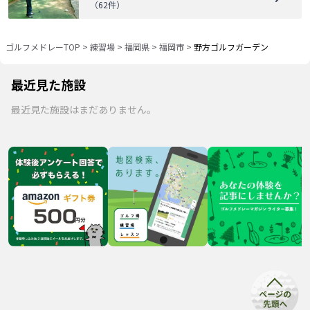
（
62
件）
ゴルフメドレーTOP
>
練習場
>
福岡県
>
福岡市
>
野方ゴルフガーデン
最近見た施設
最近見た施設はまだありません。