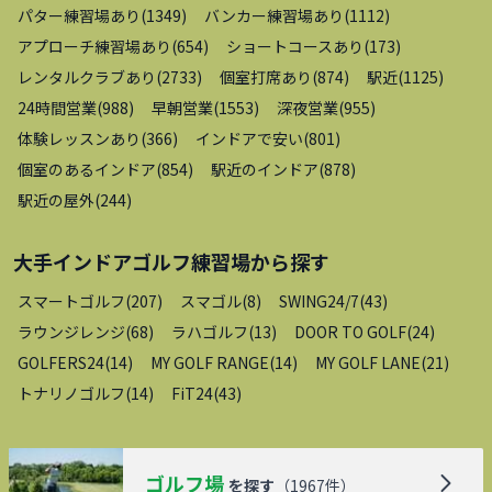
パター練習場あり
(
1349
)
バンカー練習場あり
(
1112
)
アプローチ練習場あり
(
654
)
ショートコースあり
(
173
)
レンタルクラブあり
(
2733
)
個室打席あり
(
874
)
駅近
(
1125
)
24時間営業
(
988
)
早朝営業
(
1553
)
深夜営業
(
955
)
体験レッスンあり
(
366
)
インドアで安い
(
801
)
個室のあるインドア
(
854
)
駅近のインドア
(
878
)
駅近の屋外
(
244
)
大手インドアゴルフ練習場
から探す
スマートゴルフ
(
207
)
スマゴル
(
8
)
SWING24/7
(
43
)
ラウンジレンジ
(
68
)
ラハゴルフ
(
13
)
DOOR TO GOLF
(
24
)
GOLFERS24
(
14
)
MY GOLF RANGE
(
14
)
MY GOLF LANE
(
21
)
トナリノゴルフ
(
14
)
FiT24
(
43
)
ゴルフ場
を探す
（
1967
件）