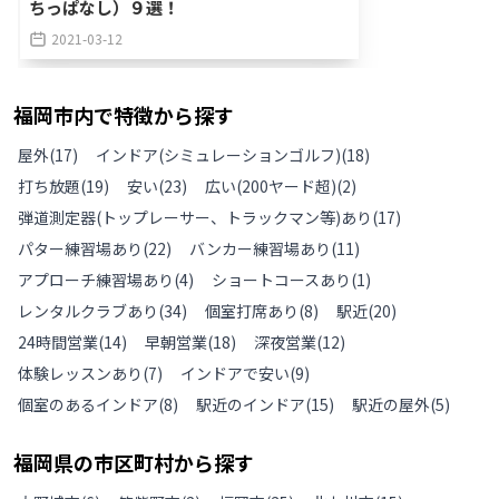
ちっぱなし）９選！
2021-03-12
福岡市
内で特徴から探す
屋外
(
17
)
インドア(シミュレーションゴルフ)
(
18
)
打ち放題
(
19
)
安い
(
23
)
広い(200ヤード超)
(
2
)
弾道測定器(トップレーサー、トラックマン等)あり
(
17
)
パター練習場あり
(
22
)
バンカー練習場あり
(
11
)
アプローチ練習場あり
(
4
)
ショートコースあり
(
1
)
レンタルクラブあり
(
34
)
個室打席あり
(
8
)
駅近
(
20
)
24時間営業
(
14
)
早朝営業
(
18
)
深夜営業
(
12
)
体験レッスンあり
(
7
)
インドアで安い
(
9
)
個室のあるインドア
(
8
)
駅近のインドア
(
15
)
駅近の屋外
(
5
)
福岡県
の
市区町村から探す