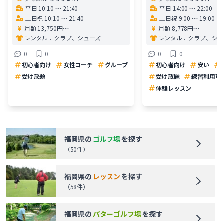
平日 10:10 〜 21:40
平日 14:00 〜 22:00
土日祝 10:10 〜 21:40
土日祝 9:00 〜 19:00
月額 13,750円〜
月額 8,778円〜
レンタル：
クラブ、シューズ
レンタル：
クラブ、シ
0
0
0
0
初心者向け
女性コーチ
グループ
初心者向け
安い
受け放題
受け放題
練習利用可
体験レッスン
福岡県
の
ゴルフ場
を探す
（
50
件）
福岡県
の
レッスン
を探す
（
58
件）
福岡県
の
パターゴルフ場
を探す