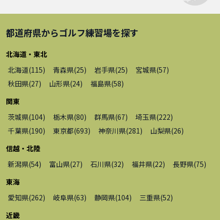
都道府県から
ゴルフ練習場
を探す
北海道・東北
北海道
(
115
)
青森県
(
25
)
岩手県
(
25
)
宮城県
(
57
)
秋田県
(
27
)
山形県
(
24
)
福島県
(
58
)
関東
茨城県
(
104
)
栃木県
(
80
)
群馬県
(
67
)
埼玉県
(
222
)
千葉県
(
190
)
東京都
(
693
)
神奈川県
(
281
)
山梨県
(
26
)
信越・北陸
新潟県
(
54
)
富山県
(
27
)
石川県
(
32
)
福井県
(
22
)
長野県
(
75
)
東海
愛知県
(
262
)
岐阜県
(
63
)
静岡県
(
104
)
三重県
(
52
)
近畿