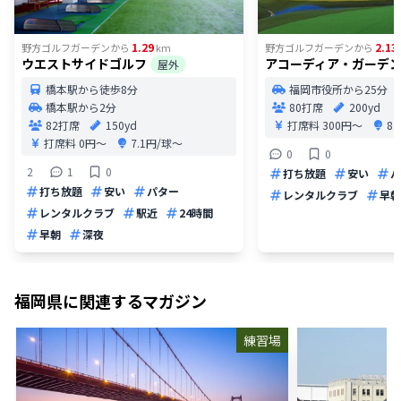
1.29
2.13
野方ゴルフガーデン
から
km
野方ゴルフガーデン
から
ウエストサイドゴルフ
アコーディア・ガーデ
屋外
橋本駅から徒歩8分
福岡市役所から25分
橋本駅から2分
80打席
200yd
82打席
150yd
打席料
300円〜
8
打席料
0円〜
7.1円/球〜
0
0
2
1
0
打ち放題
安い
パ
打ち放題
安い
パター
レンタルクラブ
早朝
レンタルクラブ
駅近
24時間
早朝
深夜
福岡県
に関連するマガジン
練習場