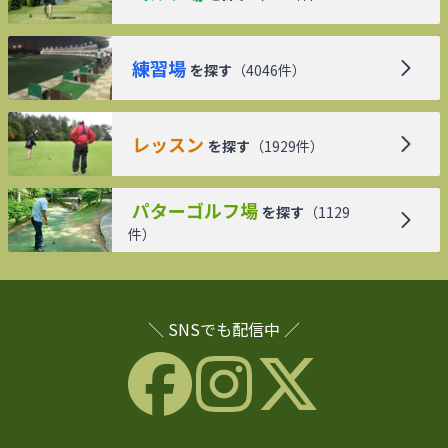
練習場
を探す
（
4046
件）
レッスン
を探す
（
1929
件）
パターゴルフ場
を探す
（
1129
件）
＼ SNSでも配信中 ／