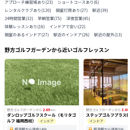
アプローチ練習場あり
(
23
)
ショートコースあり
(
6
)
レンタルクラブあり
(
120
)
個室打席あり
(
27
)
駅近
(
39
)
24時間営業
(
32
)
早朝営業
(
75
)
深夜営業
(
45
)
体験レッスンあり
(
16
)
インドアで安い
(
22
)
個室のあるインドア
(
27
)
駅近のインドア
(
26
)
駅近の屋外
(
13
)
野方ゴルフガーデン
から近いゴルフレッスン
2.69
3.06
野方ゴルフガーデン
から
km
野方ゴルフガーデン
から
ダンロップゴルフスクール（モリタゴ
ステップゴルフプラス
ルフ 福岡西校）
インドア
インドア
姪浜駅から徒歩14分
姪浜駅から徒歩5分