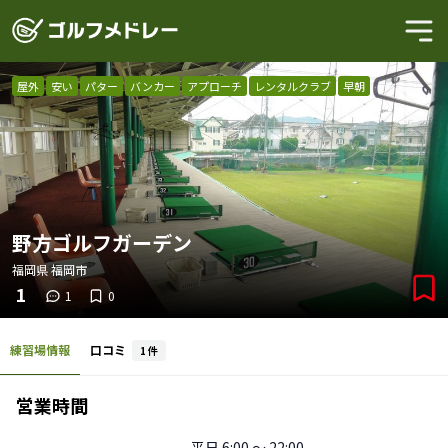
屋外
安い
パター
バンカー
アプローチ
レンタルクラブ
早朝
野方ゴルフガーデン
福岡県
福岡市
1
1
0
練習場情報
口コミ
1
件
営業時間
平日
6:00 〜 22:00