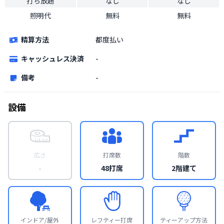
打ち放題
なし
なし
照明代
無料
無料
精算方法
都度払い
キャッシュレス決済
-
備考
-
設備
広さ
打席数
階数
-
48打席
2階建て
インドア/屋外
レフティー打席
ティーアップ方法