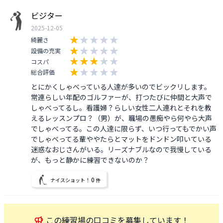
ビジター
2025-12-05
綺麗さ
設備の充実
コスパ
総合評価
とにかくしゃべっている人達が多いのでビックリします。
常連らしい年配のゴルファーが、打つたびに仲間と大声で
しゃべってるし。看護婦？らしい女性二人連れとそれを教
えるレッスンプロ？（男）が、職場の愚痴やら何やら大声
でしゃべってる。この人達に限らず、いつ行ってもでかい声
でしゃべってる輩ややたらとマットをドンドン叩いている
迷惑なおじさんがいる。リーズナブルなので我慢している
が、もっと静かに練習できないのか？
0
ナイスショット！
件
この
練習場
の口コミを募集しています！