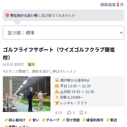
1
検索結果
件
現在地から近い順
に並び替えてみませんか
ゴルフライフサポート（ワイズゴルフクラブ御嵩
校）
岐阜県
御嵩町
屋外
4スタンス理論で、個性を活かし伸ばすレッスン
顔戸駅から徒歩8分
平日 13:30 〜 21:30
土日祝 18:30 〜 21:30
月額 8,250円〜
レンタル：
クラブ
4.33
3
0
初心者向け
安い
グループ
受け放題
練習利用可
駅近
体験レッスン