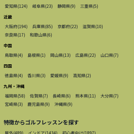
愛知県
(
124
)
岐阜県
(
23
)
静岡県
(
9
)
三重県
(
5
)
近畿
大阪府
(
194
)
兵庫県
(
85
)
京都府
(
22
)
滋賀県
(
10
)
奈良県
(
17
)
和歌山県
(
6
)
中国
鳥取県
(
4
)
島根県
(
1
)
岡山県
(
13
)
広島県
(
22
)
山口県
(
7
)
四国
徳島県
(
4
)
香川県
(
3
)
愛媛県
(
9
)
高知県
(
2
)
九州・沖縄
福岡県
(
58
)
佐賀県
(
7
)
長崎県
(
6
)
熊本県
(
11
)
大分県
(
7
)
宮崎県
(
3
)
鹿児島県
(
9
)
沖縄県
(
9
)
特徴から
ゴルフレッスン
を探す
屋外
(
489
)
インドア
(
1434
)
初心者向け
(
1897
)