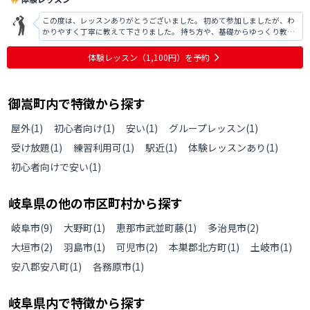
この度は、レッスンありがとうございました。 初めて参加しましたが、わ
かりやすく丁寧に教えて下さりました。 持ち方や、基礎からゆっくり教え
ていただける為、とても分かりやすかったです。 また体幹とかも見ていた
だけました 初心者でも理解して少し上達する事が出来ました また利用する
体験レッスン
（1,100円）
を予約
事があれば、利用をしてみた
御嵩町
内で特徴から探す
屋外
(
1
)
初心者向け
(
1
)
安い
(
1
)
グループレッスン
(
1
)
受け放題
(
1
)
練習利用可
(
1
)
駅近
(
1
)
体験レッスンあり
(
1
)
初心者向けで安い
(
1
)
岐阜県
の
他の
市区町村から探す
岐阜市
(
9
)
大野町
(
1
)
恵那市武並町藤
(
1
)
多治見市
(
2
)
大垣市
(
2
)
羽島市
(
1
)
可児市
(
2
)
本巣郡北方町
(
1
)
土岐市
(
1
)
安八郡安八町
(
1
)
各務原市
(
1
)
岐阜県
内で特徴から探す