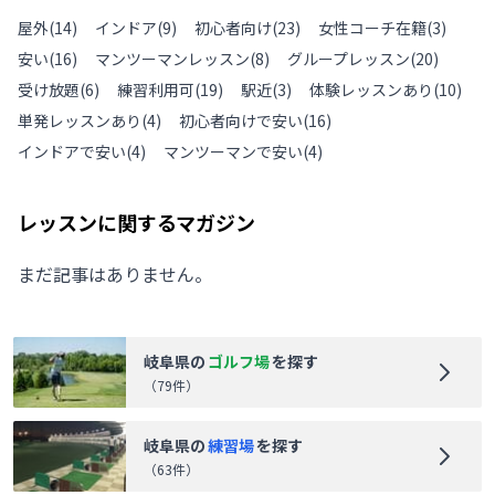
屋外
(
14
)
インドア
(
9
)
初心者向け
(
23
)
女性コーチ在籍
(
3
)
安い
(
16
)
マンツーマンレッスン
(
8
)
グループレッスン
(
20
)
受け放題
(
6
)
練習利用可
(
19
)
駅近
(
3
)
体験レッスンあり
(
10
)
単発レッスンあり
(
4
)
初心者向けで安い
(
16
)
インドアで安い
(
4
)
マンツーマンで安い
(
4
)
レッスンに関するマガジン
まだ記事はありません。
岐阜県
の
ゴルフ場
を探す
（
79
件）
岐阜県
の
練習場
を探す
（
63
件）