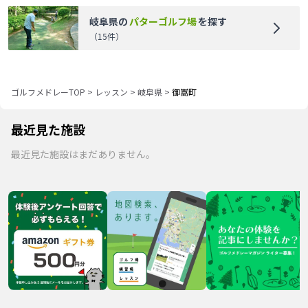
岐阜県
の
パターゴルフ場
を探す
（
15
件）
ゴルフメドレーTOP
>
レッスン
>
岐阜県
>
御嵩町
最近見た施設
最近見た施設はまだありません。