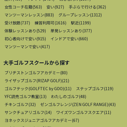
女性コーチ在籍
(
563
)
安い
(
927
)
手ぶらで行ける
(
362
)
マンツーマンレッスン
(
883
)
グループレッスン
(
1312
)
受け放題
(
737
)
練習利用可
(
1616
)
駅近
(
1199
)
体験レッスンあり
(
529
)
単発レッスンあり
(
377
)
初心者向けで安い
(
915
)
インドアで安い
(
660
)
マンツーマンで安い
(
417
)
大手ゴルフスクール
から探す
ブリヂストンゴルフアカデミー
(
80
)
ライザップゴルフ(RIZAP GOLF)
(
21
)
ゴルフテック(GOLFTEC by GDO)
(
11
)
ステップゴルフ
(
119
)
YFC読売ゴルフ教室
(
13
)
わたしのゴルフ
(
48
)
チキンゴルフ
(
32
)
ゼンゴルフレンジ(ZEN GOLF RANGE)
(
43
)
サンクチュアリゴルフ
(
14
)
ワイズワンゴルフスクエア
(
11
)
ヨネックスジュニアゴルフアカデミー
(
67
)