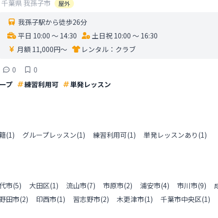
千葉県
我孫子市
屋外
我孫子駅から徒歩26分
平日 10:00 〜 14:30
土日祝 10:00 〜 16:30
月額 11,000円〜
レンタル：
クラブ
0
0
ープ
練習利用可
単発レッスン
籍
(
1
)
グループレッスン
(
1
)
練習利用可
(
1
)
単発レッスンあり
(
1
)
代市
(
5
)
大田区
(
1
)
流山市
(
7
)
市原市
(
2
)
浦安市
(
4
)
市川市
(
9
)
野田市
(
2
)
印西市
(
1
)
習志野市
(
2
)
木更津市
(
1
)
千葉市中央区
(
1
)