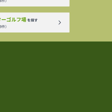
6
件）
ターゴルフ場
を探す
9
件）