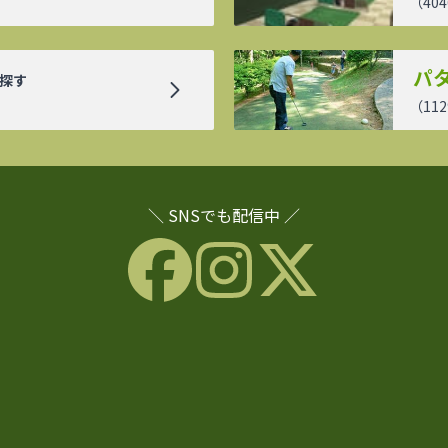
（
404
パ
探す
（
112
＼ SNSでも配信中 ／