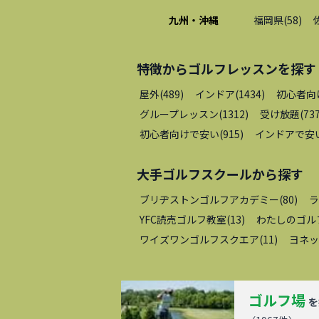
九州・沖縄
福岡県
(
58
)
特徴から
ゴルフレッスン
を探す
屋外
(
489
)
インドア
(
1434
)
初心者向
グループレッスン
(
1312
)
受け放題
(
73
初心者向けで安い
(
915
)
インドアで安
大手ゴルフスクール
から探す
ブリヂストンゴルフアカデミー
(
80
)
ラ
YFC読売ゴルフ教室
(
13
)
わたしのゴル
ワイズワンゴルフスクエア
(
11
)
ヨネッ
ゴルフ場
を