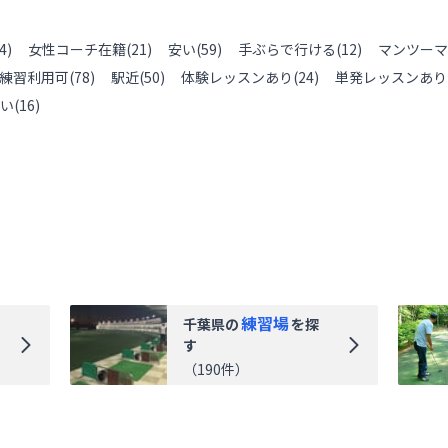
4
)
女性コーチ在籍
(
21
)
安い
(
59
)
手ぶらで行ける
(
12
)
マンツーマ
練習利用可
(
78
)
駅近
(
50
)
体験レッスンあり
(
24
)
単発レッスンあり
い
(
16
)
練習場
千葉県
の
を探
す
（
190
件）