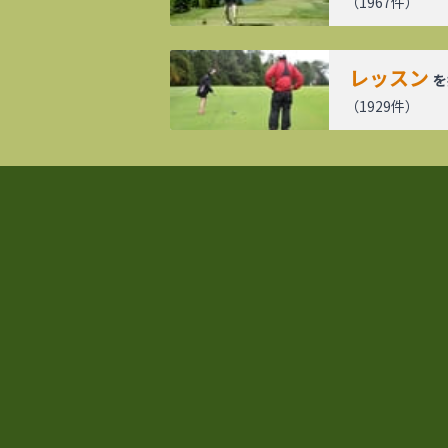
（
1967
件）
レッスン
を
（
1929
件）