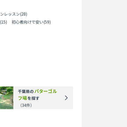
ンレッスン
(
28
)
(
15
)
初心者向けで安い
(
59
)
パターゴル
千葉県
の
フ場
を探す
（
34
件）