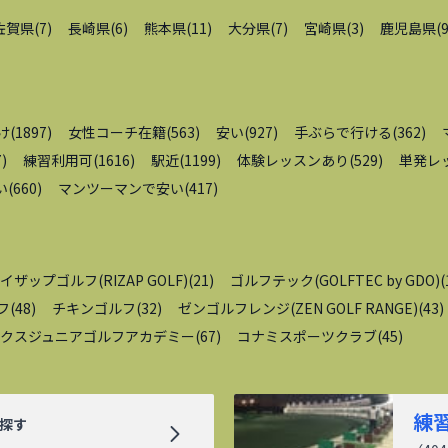
佐賀県
(
7
)
長崎県
(
6
)
熊本県
(
11
)
大分県
(
7
)
宮崎県
(
3
)
鹿児島県
(
け
(
1897
)
女性コーチ在籍
(
563
)
安い
(
927
)
手ぶらで行ける
(
362
)
7
)
練習利用可
(
1616
)
駅近
(
1199
)
体験レッスンあり
(
529
)
単発レ
い
(
660
)
マンツーマンで安い
(
417
)
イザップゴルフ(RIZAP GOLF)
(
21
)
ゴルフテック(GOLFTEC by GDO)
(
フ
(
48
)
チキンゴルフ
(
32
)
ゼンゴルフレンジ(ZEN GOLF RANGE)
(
43
)
クスジュニアゴルフアカデミー
(
67
)
コナミスポーツクラブ
(
45
)
練
探す