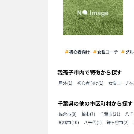
初心者向け
女性コーチ
グル
我孫子市
内で特徴から探す
屋外
(
1
)
初心者向け
(
1
)
女性コーチ在
千葉県
の
他の
市区町村から探す
佐倉市
(
8
)
柏市
(
7
)
千葉市
(
21
)
八千
船橋市
(
10
)
八千代
(
1
)
鎌ヶ谷市
(
2
)