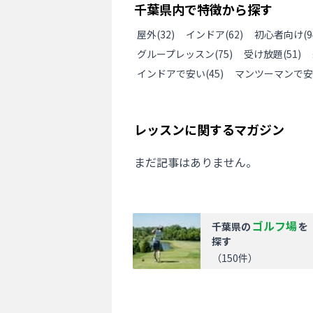
千葉県
内で特徴から探す
屋外
(
32
)
インドア
(
62
)
初心者向け
(
9
グループレッスン
(
75
)
受け放題
(
51
)
インドアで安い
(
45
)
マンツーマンで安
レッスンに関するマガジン
まだ記事はありません。
ゴルフ場
千葉県
の
を
探す
（
150
件）