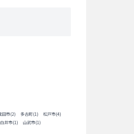
成田市
(
2
)
多古町
(
1
)
松戸市
(
4
)
白井市
(
1
)
山武市
(
1
)