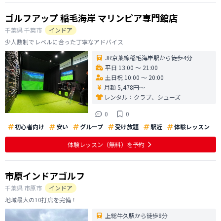
ゴルフアップ 稲毛海岸 マリンピア専門館店
千葉県
千葉市
インドア
少人数制でレベルに合った丁寧なアドバイス
JR京葉線稲毛海岸駅から徒歩4分
平日 13:00 〜 21:00
土日祝 10:00 〜 20:00
月額 5,478円〜
レンタル：
クラブ、シューズ
0
0
初心者向け
安い
グループ
受け放題
駅近
体験レッスン
体験レッスン
（無料）
を予約
市原インドアゴルフ
千葉県
市原市
インドア
地域最大の10打席を完備！
上総牛久駅から徒歩8分