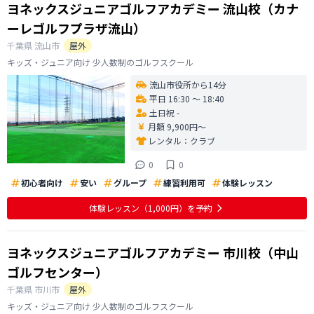
ヨネックスジュニアゴルフアカデミー 流山校（カナ
ーレゴルフプラザ流山）
千葉県
流山市
屋外
キッズ・ジュニア向け 少人数制のゴルフスクール
流山市役所から14分
平日 16:30 〜 18:40
土日祝 -
月額 9,900円〜
レンタル：
クラブ
0
0
初心者向け
安い
グループ
練習利用可
体験レッスン
体験レッスン
（1,000円）
を予約
ヨネックスジュニアゴルフアカデミー 市川校（中山
ゴルフセンター）
千葉県
市川市
屋外
キッズ・ジュニア向け 少人数制のゴルフスクール