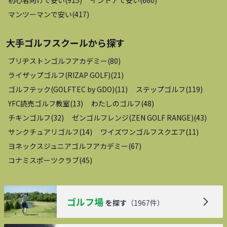
マンツーマンで安い
(
417
)
大手ゴルフスクール
から探す
ブリヂストンゴルフアカデミー
(
80
)
ライザップゴルフ(RIZAP GOLF)
(
21
)
ゴルフテック(GOLFTEC by GDO)
(
11
)
ステップゴルフ
(
119
)
YFC読売ゴルフ教室
(
13
)
わたしのゴルフ
(
48
)
チキンゴルフ
(
32
)
ゼンゴルフレンジ(ZEN GOLF RANGE)
(
43
)
サンクチュアリゴルフ
(
14
)
ワイズワンゴルフスクエア
(
11
)
ヨネックスジュニアゴルフアカデミー
(
67
)
コナミスポーツクラブ
(
45
)
ゴルフ場
を探す
（
1967
件）