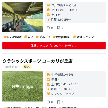
市川市役所から9分
平日 17:00 〜 18:00
土日祝 -
月額 9,900円〜
0
0
初心者向け
安い
グループ
練習利用可
体験レッスン
体験レッスン
（1,000円）
を予約
クラシックスポーツ ユーカリが丘店
千葉県
佐倉市
屋外
中学校駅から5分
平日 -
土日祝 9:40 〜 16:10
月額 11,000円〜
レンタル：
クラブ
0
0