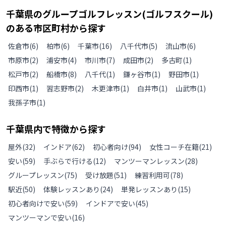
千葉県
の
グループゴルフレッスン(ゴルフスクール)
のある
市区町村から探す
佐倉市
(
6
)
柏市
(
6
)
千葉市
(
16
)
八千代市
(
5
)
流山市
(
6
)
市原市
(
2
)
浦安市
(
4
)
市川市
(
7
)
成田市
(
2
)
多古町
(
1
)
松戸市
(
2
)
船橋市
(
8
)
八千代
(
1
)
鎌ヶ谷市
(
1
)
野田市
(
1
)
印西市
(
1
)
習志野市
(
2
)
木更津市
(
1
)
白井市
(
1
)
山武市
(
1
)
我孫子市
(
1
)
千葉県
内で特徴から探す
屋外
(
32
)
インドア
(
62
)
初心者向け
(
94
)
女性コーチ在籍
(
21
)
安い
(
59
)
手ぶらで行ける
(
12
)
マンツーマンレッスン
(
28
)
グループレッスン
(
75
)
受け放題
(
51
)
練習利用可
(
78
)
駅近
(
50
)
体験レッスンあり
(
24
)
単発レッスンあり
(
15
)
初心者向けで安い
(
59
)
インドアで安い
(
45
)
マンツーマンで安い
(
16
)