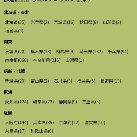
北海道・東北
北海道
(
35
)
岩手県
(
2
)
宮城県
(
16
)
秋田県
(
6
)
山形県
(
2
)
福島県
(
3
)
関東
茨城県
(
20
)
栃木県
(
13
)
群馬県
(
9
)
埼玉県
(
132
)
千葉県
(
94
)
東京都
(
668
)
神奈川県
(
215
)
山梨県
(
1
)
信越・北陸
新潟県
(
20
)
富山県
(
2
)
石川県
(
3
)
福井県
(
5
)
長野県
(
13
)
東海
愛知県
(
124
)
岐阜県
(
23
)
静岡県
(
9
)
三重県
(
5
)
近畿
大阪府
(
194
)
兵庫県
(
85
)
京都府
(
22
)
滋賀県
(
10
)
奈良県
(
17
)
和歌山県
(
6
)