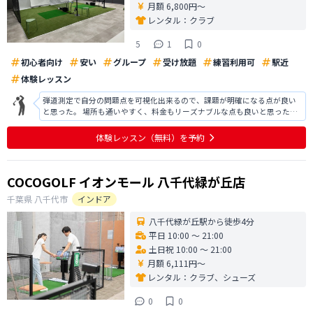
月額 6,800円〜
レンタル：
クラブ
5
1
0
初心者向け
安い
グループ
受け放題
練習利用可
駅近
体験レッスン
弾道測定で自分の問題点を可視化出来るので、課題が明確になる点が良い
と思った。 場所も通いやすく、料金もリーズナブルな点も良いと思った。
指導に関しても、やるべき事を明確に伝えてくれるので着実にステップア
ップしていけるのではと思う。 打席は4つであまり多く無いので、希望する
体験レッスン
（無料）
を予約
時間（自分はサラリーマンなの
COCOGOLF イオンモール 八千代緑が丘店
千葉県
八千代市
インドア
八千代緑が丘駅から徒歩4分
平日 10:00 〜 21:00
土日祝 10:00 〜 21:00
月額 6,111円〜
レンタル：
クラブ、シューズ
0
0