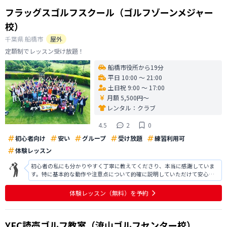
フラッグスゴルフスクール（ゴルフゾーンメジャー
校）
千葉県
船橋市
屋外
定額制でレッスン受け放題！
船橋市役所から19分
平日 10:00 〜 21:00
土日祝 9:00 〜 17:00
月額 5,500円〜
レンタル：
クラブ
4.5
2
0
初心者向け
安い
グループ
受け放題
練習利用可
体験レッスン
初心者の私にも分かりやすく丁寧に教えてくださり、本当に感謝していま
す。特に基本的な動作や注意点について的確に説明していただけて安心で
きました。ただ、グローブの代わりになる物を用意した方がよいなど、事
前準備に関するアドバイスもあれば、さらに安全でスムーズに取り組めた
体験レッスン
（無料）
を予約
と思います。今後の参考にさせていただ
YFC読売ゴルフ教室（流山ゴルフセンター校）