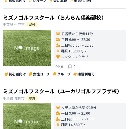
初心者向け
グループ
受け放題
練習利用可
ミズノゴルフスクール（らんらん倶楽部校）
千葉県
松戸市
屋外
五香駅から徒歩11分
平日 6:00 〜 22:30
土日祝 6:00 〜 22:30
月額 13,200円〜
レンタル：
クラブ
0
0
初心者向け
女性コーチ
グループ
練習利用可
ミズノゴルフスクール（ユーカリゴルフプラザ校）
千葉県
佐倉市
屋外
女子大駅から徒歩19分
平日 9:00 〜 21:00
土日祝 9:00 〜 21:00
月額 14,580円〜