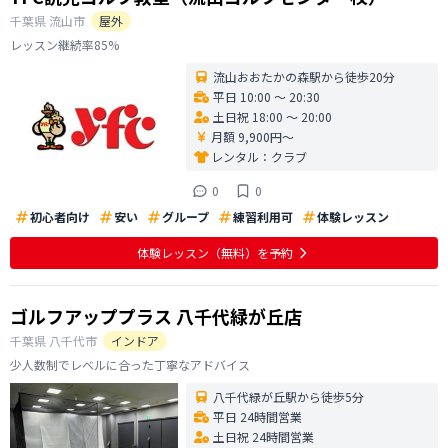
千葉県
流山市
屋外
レッスン継続率85%
流山おおたかの森駅から徒歩20分
平日 10:00 〜 20:30
土日祝 18:00 〜 20:00
月額 9,900円〜
レンタル：
クラブ
0
0
初心者向け
安い
グループ
練習利用可
体験レッスン
体験レッスン
（無料）
を予約
ゴルフアッププラス 八千代緑が丘店
千葉県
八千代市
インドア
少人数制でレベルに合った丁寧なアドバイス
八千代緑が丘駅から徒歩5分
平日 24時間営業
土日祝 24時間営業