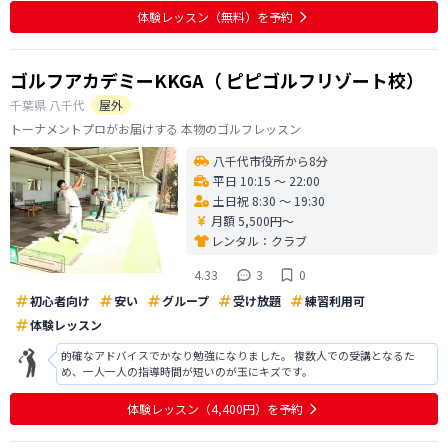
すべて数値で分かるようになっています。 ○改善点 今の時点で予約の際に
体験レッスン
（無料）
を予約
枠がほぼ埋まってしまっているの
ゴルフアカデミーKKGA（ ピピゴルフリゾート校）
千葉県
八千代
屋外
トーナメントプロがお届けする 本物のゴルフレッスン
八千代市役所から8分
平日 10:15 〜 22:00
土日祝 8:30 〜 19:30
月額 5,500円〜
レンタル：
クラブ
4.33
3
0
初心者向け
安い
グループ
受け放題
練習利用可
体験レッスン
的確なアドバイスでかなり勉強になりました。 複数人での受講となるた
め、一人一人の指導時間が短いのが玉にキズです。
体験レッスン
（4,400円）
を予約