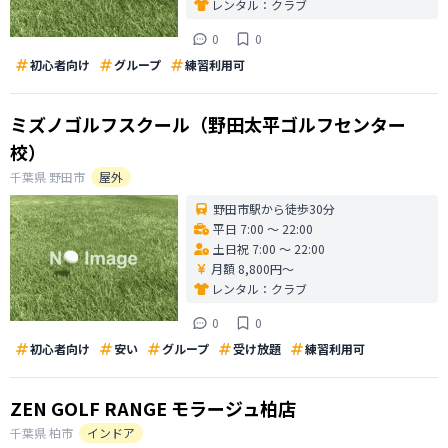
レンタル：
クラブ
0
0
初心者向け
グループ
練習利用可
ミズノゴルフスクール（野田太平ゴルフセンター
校）
千葉県
野田市
屋外
野田市駅から徒歩30分
平日 7:00 〜 22:00
土日祝 7:00 〜 22:00
月額 8,800円〜
レンタル：
クラブ
0
0
初心者向け
安い
グループ
受け放題
練習利用可
ZEN GOLF RANGE モラージュ柏店
千葉県
柏市
インドア