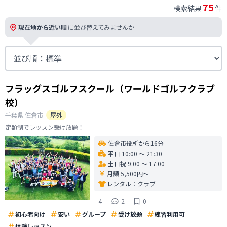
75
検索結果
件
現在地から近い順
に並び替えてみませんか
フラッグスゴルフスクール（ワールドゴルフクラブ
校）
千葉県
佐倉市
屋外
定額制でレッスン受け放題！
佐倉市役所から16分
平日 10:00 〜 21:30
土日祝 9:00 〜 17:00
月額 5,500円〜
レンタル：
クラブ
4
2
0
初心者向け
安い
グループ
受け放題
練習利用可
体験レッスン