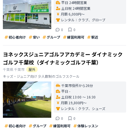
平日 24時間営業
土日祝 24時間営業
月額 6,000円〜
レンタル：
クラブ、グローブ
0
0
初心者向け
安い
グループ
練習利用可
駅近
ヨネックスジュニアゴルフアカデミー ダイナミック
ゴルフ千葉校（ダイナミックゴルフ千葉）
千葉県
千葉市
屋外
キッズ・ジュニア向け 少人数制のゴルフスクール
千葉市役所から26分
平日 -
土日祝 13:00 〜 16:30
月額 19,800円〜
レンタル：
クラブ、シューズ
0
0
初心者向け
グループ
練習利用可
体験レッスン