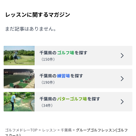
レッスンに関するマガジン
まだ記事はありません。
千葉県
の
ゴルフ場
を探す
（
150
件）
千葉県
の
練習場
を探す
（
190
件）
千葉県
の
パターゴルフ場
を探す
（
34
件）
ゴルフメドレーTOP
>
レッスン
>
千葉県
>
グループゴルフレッスン(ゴルフ
スクール)