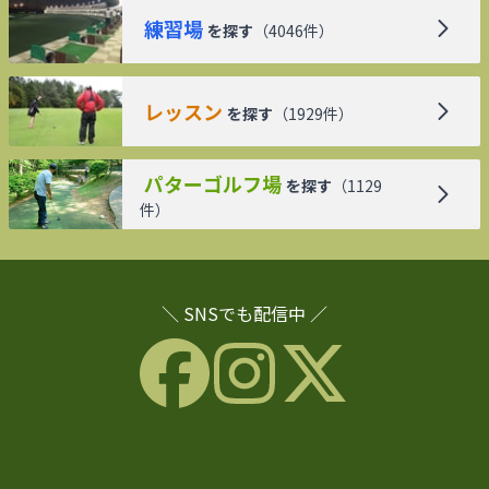
練習場
を探す
（
4046
件）
レッスン
を探す
（
1929
件）
パターゴルフ場
を探す
（
1129
件）
＼ SNSでも配信中 ／