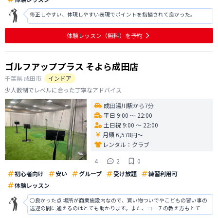
修正しやすい、体現しやすい表現でポイントを指摘されて良かった。
体験レッスン
（無料）
を予約
ゴルフアッププラス そよら成田店
千葉県
成田市
インドア
少人数制でレベルに合った丁寧なアドバイス
成田湯川駅から7分
平日 9:00 〜 22:00
土日祝 9:00 〜 22:00
月額 6,578円〜
レンタル：
クラブ
4
2
0
初心者向け
安い
グループ
受け放題
練習利用可
体験レッスン
○良かった点 場所が商業施設内なので、買い物ついでやこどもの習い事の
送迎の間に通えるのはとても助かります。また、コーチの教え方もとても
的確で分かりやすく、質問などもしやすい環境です。設備も整っており、