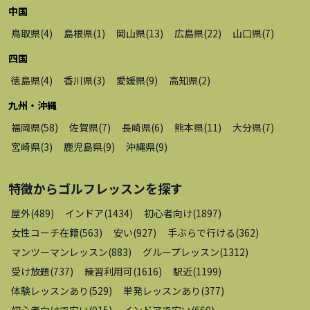
中国
鳥取県
(
4
)
島根県
(
1
)
岡山県
(
13
)
広島県
(
22
)
山口県
(
7
)
四国
徳島県
(
4
)
香川県
(
3
)
愛媛県
(
9
)
高知県
(
2
)
九州・沖縄
福岡県
(
58
)
佐賀県
(
7
)
長崎県
(
6
)
熊本県
(
11
)
大分県
(
7
)
宮崎県
(
3
)
鹿児島県
(
9
)
沖縄県
(
9
)
特徴から
ゴルフレッスン
を探す
屋外
(
489
)
インドア
(
1434
)
初心者向け
(
1897
)
女性コーチ在籍
(
563
)
安い
(
927
)
手ぶらで行ける
(
362
)
マンツーマンレッスン
(
883
)
グループレッスン
(
1312
)
受け放題
(
737
)
練習利用可
(
1616
)
駅近
(
1199
)
体験レッスンあり
(
529
)
単発レッスンあり
(
377
)
初心者向けで安い
(
915
)
インドアで安い
(
660
)