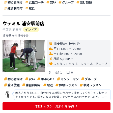
初心者向け
女性コーチ
安い
グループ
受け放題
練習利用可
駅近
ウテミル 浦安駅前店
千葉県
浦安市
インドア
浦安駅から徒歩1分！
浦安駅から徒歩1分
平日 13:00 〜 22:00
土日祝 9:00 〜 20:00
月額 5,000円〜
レンタル：
クラブ、シューズ、グローブ
5
1
0
初心者向け
安い
手ぶらOK
マンツーマン
グループ
受け放題
練習利用可
駅近
体験レッスン
単発レッスン
教え方がうまいし、自分の今の状態に合わせて提案してくださってわかり
やすかったです。駅チカなので練習レンジ利用のみの予定でしたが、この
ようなレッスンなら定期的に受けたいと思い入会。 ほかでいくつかレッス
ンを受けたことがありますが、気さくな感じが自分に合っていると思いま
体験レッスン
（無料）
を予約
した。