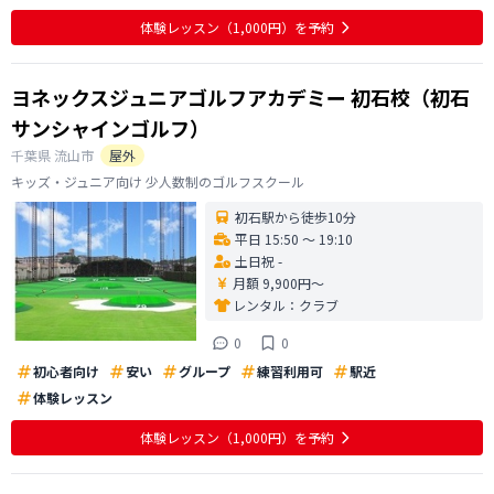
体験レッスン
（1,000円）
を予約
ヨネックスジュニアゴルフアカデミー 初石校（初石
サンシャインゴルフ）
千葉県
流山市
屋外
キッズ・ジュニア向け 少人数制のゴルフスクール
初石駅から徒歩10分
平日 15:50 〜 19:10
土日祝 -
月額 9,900円〜
レンタル：
クラブ
0
0
初心者向け
安い
グループ
練習利用可
駅近
体験レッスン
体験レッスン
（1,000円）
を予約