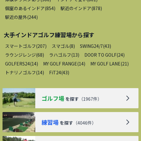
個室のあるインドア
(
854
)
駅近のインドア
(
878
)
駅近の屋外
(
244
)
大手インドアゴルフ練習場
から探す
スマートゴルフ
(
207
)
スマゴル
(
8
)
SWING24/7
(
43
)
ラウンジレンジ
(
68
)
ラハゴルフ
(
13
)
DOOR TO GOLF
(
24
)
GOLFERS24
(
14
)
MY GOLF RANGE
(
14
)
MY GOLF LANE
(
21
)
トナリノゴルフ
(
14
)
FiT24
(
43
)
ゴルフ場
を探す
（
1967
件）
練習場
を探す
（
4046
件）