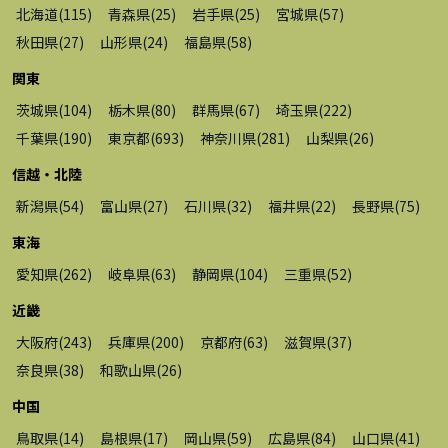
北海道
(
115
)
青森県
(
25
)
岩手県
(
25
)
宮城県
(
57
)
秋田県
(
27
)
山形県
(
24
)
福島県
(
58
)
関東
茨城県
(
104
)
栃木県
(
80
)
群馬県
(
67
)
埼玉県
(
222
)
千葉県
(
190
)
東京都
(
693
)
神奈川県
(
281
)
山梨県
(
26
)
信越・北陸
新潟県
(
54
)
富山県
(
27
)
石川県
(
32
)
福井県
(
22
)
長野県
(
75
)
東海
愛知県
(
262
)
岐阜県
(
63
)
静岡県
(
104
)
三重県
(
52
)
近畿
大阪府
(
243
)
兵庫県
(
200
)
京都府
(
63
)
滋賀県
(
37
)
奈良県
(
38
)
和歌山県
(
26
)
中国
鳥取県
(
14
)
島根県
(
17
)
岡山県
(
59
)
広島県
(
84
)
山口県
(
41
)