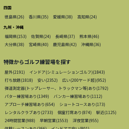
四国
徳島県
(
26
)
香川県
(
35
)
愛媛県
(
38
)
高知県
(
24
)
九州・沖縄
福岡県
(
153
)
佐賀県
(
24
)
長崎県
(
37
)
熊本県
(
46
)
大分県
(
38
)
宮崎県
(
40
)
鹿児島県
(
42
)
沖縄県
(
36
)
特徴から
ゴルフ練習場
を探す
屋外
(
2191
)
インドア(シミュレーションゴルフ)
(
1843
)
打ち放題
(
1818
)
安い
(
2352
)
広い(200ヤード超)
(
952
)
弾道測定器(トップレーサー、トラックマン等)あり
(
1792
)
パター練習場あり
(
1349
)
バンカー練習場あり
(
1112
)
アプローチ練習場あり
(
654
)
ショートコースあり
(
173
)
レンタルクラブあり
(
2733
)
個室打席あり
(
874
)
駅近
(
1125
)
24時間営業
(
988
)
早朝営業
(
1553
)
深夜営業
(
955
)
体験レッスンあり
(
366
)
インドアで安い
(
801
)