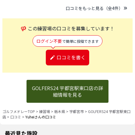
口コミをもっと見る（全
4
件）
この
練習場
の口コミを募集しています！
ログイン不要
で簡単に投稿できます
口コミを書く
GOLFERS24 宇都宮駅東口店の詳
細情報を見る
ゴルフメドレーTOP
>
練習場
>
栃木県
>
宇都宮市
>
GOLFERS24 宇都宮駅東口
店
>
口コミ
>
Yuheiさんの口コミ
最近見た施設