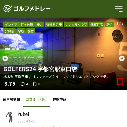
1
/
7
インドア
打ち放題
安い
弾道測定器
レンタルクラブ
個室打席
駅近
24時間
早朝
深夜
GOLFERS24 宇都宮駅東口店
栃木県
宇都宮市
/
ゴルファーズ２４ ウツノミヤエキヒガシグチテン
3.75
4
0
練習場情報
口コミ
体験申込
4
件
Yuhei
2023-11-02