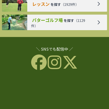
レッスン
を探す
（
1929
件）
パターゴルフ場
を探す
（
1129
件）
＼ SNSでも配信中 ／