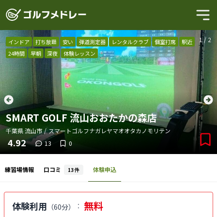
1
/
2
インドア
打ち放題
安い
弾道測定器
レンタルクラブ
個室打席
駅近
24時間
早朝
深夜
体験レッスン
SMART GOLF 流山おおたかの森店
千葉県
流山市
/
スマートゴルフナガレヤマオオタカノモリテン
4.92
13
0
練習場情報
口コミ
体験申込
13
件
無料
体験利用
：
（
60分
）