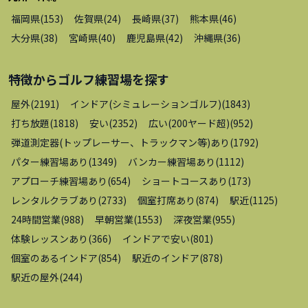
福岡県
(
153
)
佐賀県
(
24
)
長崎県
(
37
)
熊本県
(
46
)
大分県
(
38
)
宮崎県
(
40
)
鹿児島県
(
42
)
沖縄県
(
36
)
特徴から
ゴルフ練習場
を探す
屋外
(
2191
)
インドア(シミュレーションゴルフ)
(
1843
)
打ち放題
(
1818
)
安い
(
2352
)
広い(200ヤード超)
(
952
)
弾道測定器(トップレーサー、トラックマン等)あり
(
1792
)
パター練習場あり
(
1349
)
バンカー練習場あり
(
1112
)
アプローチ練習場あり
(
654
)
ショートコースあり
(
173
)
レンタルクラブあり
(
2733
)
個室打席あり
(
874
)
駅近
(
1125
)
24時間営業
(
988
)
早朝営業
(
1553
)
深夜営業
(
955
)
体験レッスンあり
(
366
)
インドアで安い
(
801
)
個室のあるインドア
(
854
)
駅近のインドア
(
878
)
駅近の屋外
(
244
)