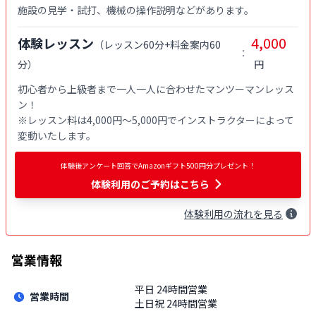
施設の見学・試打、機械の操作説明などがあります。
4,000
体験レッスン
（
レッスン60分+料金案内60
：
分
）
円
初心者から上級者まで一人一人に合わせたマンツーマンレッス
ン！

※レッスン料は4,000円〜5,000円でインストラクターによって
変動いたします。
体験後アンケート回答でAmazonギフト500円分プレゼント！
体験利用
のご予約はこちら
体験
利用
の流れを見る
営業情報
平日
24時間営業
営業時間
土日祝
24時間営業