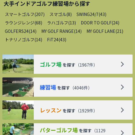
大手インドアゴルフ練習場
から探す
スマートゴルフ
(
207
)
スマゴル
(
8
)
SWING24/7
(
43
)
ラウンジレンジ
(
68
)
ラハゴルフ
(
13
)
DOOR TO GOLF
(
24
)
GOLFERS24
(
14
)
MY GOLF RANGE
(
14
)
MY GOLF LANE
(
21
)
トナリノゴルフ
(
14
)
FiT24
(
43
)
ゴルフ場
を探す
（
1967
件）
練習場
を探す
（
4046
件）
レッスン
を探す
（
1929
件）
パターゴルフ場
を探す
（
1129